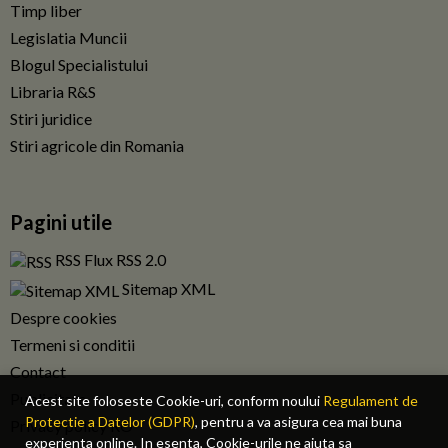
Timp liber
Legislatia Muncii
Blogul Specialistului
Libraria R&S
Stiri juridice
Stiri agricole din Romania
Pagini utile
RSS Flux RSS 2.0
Sitemap XML
Despre cookies
Termeni si conditii
Contact
Publicitate
Acest site foloseste Cookie-uri, conform noului
Regulament de
Protectie a Datelor (GDPR)
, pentru a va asigura cea mai buna
Privacy policy RO
experienta online. In esenta, Cookie-urile ne ajuta sa