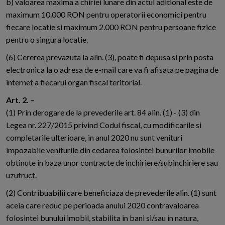
b) valoarea maxima a chiriei lunare din actul aditional este de
maximum 10.000 RON pentru operatorii economici pentru
fiecare locatie si maximum 2.000 RON pentru persoane fizice
pentru o singura locatie.
(6) Cererea prevazuta la alin. (3), poate fi depusa si prin posta
electronica la o adresa de e-mail care va fi afisata pe pagina de
internet a fiecarui organ fiscal teritorial.
Art. 2. –
(1) Prin derogare de la prevederile art. 84 alin. (1) - (3) din
Legea nr. 227/2015 privind Codul fiscal, cu modificarile si
completarile ulterioare, in anul 2020 nu sunt venituri
impozabile veniturile din cedarea folosintei bunurilor imobile
obtinute in baza unor contracte de inchiriere/subinchiriere sau
uzufruct.
(2) Contribuabilii care beneficiaza de prevederile alin. (1) sunt
aceia care reduc pe perioada anului 2020 contravaloarea
folosintei bunului imobil, stabilita in bani si/sau in natura,