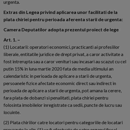
urgenta.
Extras din Legea privind aplicarea unor facilitati de la
plata chiriei pentru perioada aferenta starii de urgenta:
Camera Deputatilor adopta prezentul proiect de lege
Art. 1. –
(1) Locatarii: operatori economici, practicanti ai profesiilor
liberale, entitatile juridice de drept privat, a caror activitate a
fost intrerupta sau a caror venituri sau incasari au scazut cu cel
putin 15% in luna martie 2020 fata de media ultimului an
calendaristic in perioada de aplicare a starii de urgenta,
persoanele fizice afectate economic direct sau indirect in
perioada de aplicare a starii de urgenta, pot amana la cerere,
fara plata de dobanzi si penalitati, plata chiriei pentru
folosinta imobilelor inregistrate ca sedii, puncte de lucru sau
locuinte.
(2) Plata chiriilor catre locatori pentru categoriile de locatari
prevazute la alin. (1) va fi efectuata de catre organul fiscal