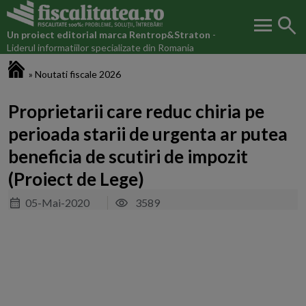
menu
search
Un proiect editorial marca
Rentrop&Straton
-
Liderul informatiilor specializate din Romania
Fiscalitatea.ro
»
Noutati fiscale 2026
Proprietarii care reduc chiria pe
perioada starii de urgenta ar putea
beneficia de scutiri de impozit
(Proiect de Lege)
05-Mai-2020
3589