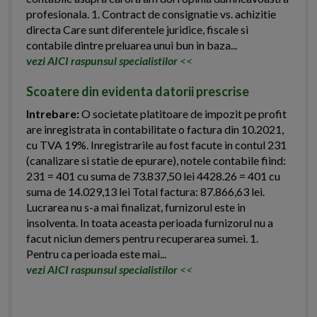
profesionala. 1. Contract de consignatie vs. achizitie
directa Care sunt diferentele juridice, fiscale si
contabile dintre preluarea unui bun in baza...
vezi AICI raspunsul specialistilor
<<
Scoatere din evidenta datorii prescrise
Intrebare:
O societate platitoare de impozit pe profit
are inregistrata in contabilitate o factura din 10.2021,
cu TVA 19%. Inregistrarile au fost facute in contul 231
(canalizare si statie de epurare), notele contabile fiind:
231 = 401 cu suma de 73.837,50 lei 4428.26 = 401 cu
suma de 14.029,13 lei Total factura: 87.866,63 lei.
Lucrarea nu s-a mai finalizat, furnizorul este in
insolventa. In toata aceasta perioada furnizorul nu a
facut niciun demers pentru recuperarea sumei. 1.
Pentru ca perioada este mai...
vezi AICI raspunsul specialistilor
<<