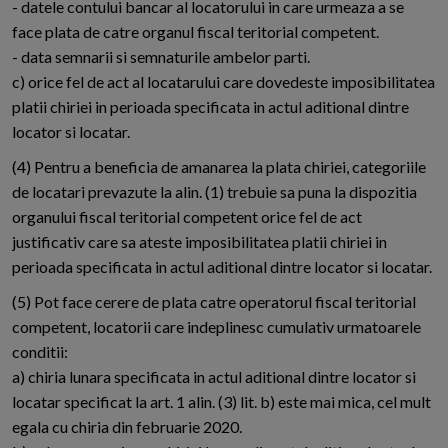
- datele contului bancar al locatorului in care urmeaza a se
face plata de catre organul fiscal teritorial competent.
- data semnarii si semnaturile ambelor parti.
c) orice fel de act al locatarului care dovedeste imposibilitatea
platii chiriei in perioada specificata in actul aditional dintre
locator si locatar.
(4) Pentru a beneficia de amanarea la plata chiriei, categoriile
de locatari prevazute la alin. (1) trebuie sa puna la dispozitia
organului fiscal teritorial competent orice fel de act
justificativ care sa ateste imposibilitatea platii chiriei in
perioada specificata in actul aditional dintre locator si locatar.
(5) Pot face cerere de plata catre operatorul fiscal teritorial
competent, locatorii care indeplinesc cumulativ urmatoarele
conditii:
a) chiria lunara specificata in actul aditional dintre locator si
locatar specificat la art. 1 alin. (3) lit. b) este mai mica, cel mult
egala cu chiria din februarie 2020.