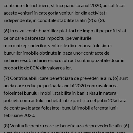
contracte de inchiriere, si, incepand cu anul 2020, au calificat
aceste venituri in categoria veniturilor din activitati
independente, in conditiile stabilite la alin (2) si (3).
(6) In cazul contribuabililor platitori de impozit pe profit si ai
celor care datoreaza impozitul pe veniturile
microintreprinderilor, veniturile din cedarea folosintei
bunurilor imobile obtinute in baza unor contracte de
inchiriere/subinchiriere sau uzufruct sunt impozabile doar in
proportie de 80% din valoarea lor.
(7) Contribuabilii care beneficiaza de prevederile alin. (6) sunt
aceia care reduc pe perioada anului 2020 contravaloarea
folosintei bunului imobil, stabilita in bani si/sau in natura,
potrivit contractului incheiat intre parti, cu cel putin 20% fata
de contravaloarea folosintei bunului imobil aferenta lunii
februarie 2020.
(8) Veniturile pentru care se beneficiaza de prevederile alin. (6)
sunt doar acele venituri rezultate din contractele pentru care