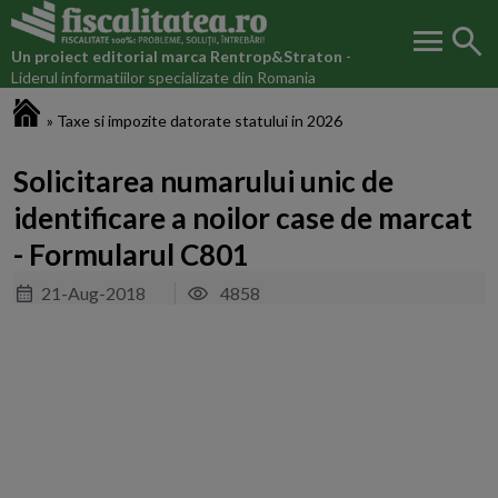
menu
search
Un proiect editorial marca
Rentrop&Straton
-
Liderul informatiilor specializate din Romania
Fiscalitatea.ro
»
Taxe si impozite datorate statului in 2026
Solicitarea numarului unic de
identificare a noilor case de marcat
- Formularul C801
21-Aug-2018
4858