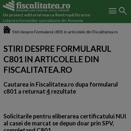
menu
search
Un proiect editorial marca
Rentrop&Straton
-
Liderul informatiilor specializate din Romania
Fiscalitatea.ro
Stiri despre Formularul c801 in articolele din Fiscalitatea.ro
STIRI DESPRE FORMULARUL
C801 IN ARTICOLELE DIN
FISCALITATEA.RO
Cautarea in Fiscalitatea.ro dupa
formularul
c801
a returnat
4
rezultate
Solicitarile pentru eliberarea certificatului NUI
al casei de marcat se depun doar prin SPV,
completand C801