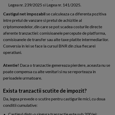
Legea nr. 239/2025 si Legea nr. 141/2025.
Castigul net impozabil
se calculeaza ca diferenta pozitiva
intre pretul de vanzare si pretul de achizitie al
criptomonedelor, din care se pot scadea costurile directe
aferente tranzactiei: comisioanele percepute de platforma,
comisioanele de transfer sau alte taxe platite intermediarilor.
Conversia in lei se face la cursul BNR din ziua fiecarei
operatiuni.
Atentie!
Daca o tranzactie genereaza pierdere, aceasta nu se
poate compensa cu alte venituri si nu se reporteaza in
perioadele urmatoare.
Exista tranzactii scutite de impozit?
Da, legea prevede o scutire pentru castigurile mici, cu doua
conditii cumulative:
Castigul dintr-o singura tranzactie este sub 200 lei;