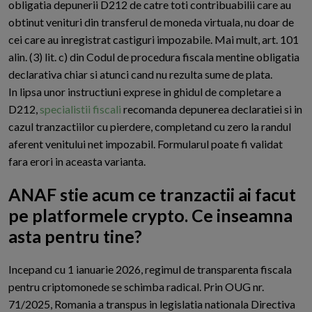
obligatia depunerii D212 de catre toti contribuabilii care au
obtinut venituri din transferul de moneda virtuala, nu doar de
cei care au inregistrat castiguri impozabile. Mai mult, art. 101
alin. (3) lit. c) din Codul de procedura fiscala mentine obligatia
declarativa chiar si atunci cand nu rezulta sume de plata.
In lipsa unor instructiuni exprese in ghidul de completare a
D212,
specialistii fiscali
recomanda depunerea declaratiei si in
cazul tranzactiilor cu pierdere, completand cu zero la randul
aferent venitului net impozabil. Formularul poate fi validat
fara erori in aceasta varianta.
ANAF stie acum ce tranzactii ai facut
pe platformele crypto. Ce inseamna
asta pentru tine?
I
ncepand cu 1 ianuarie 2026, regimul de transparenta fiscala
pentru criptomonede se schimba radical. Prin OUG nr.
71/2025, Romania a transpus in legislatia nationala Directiva