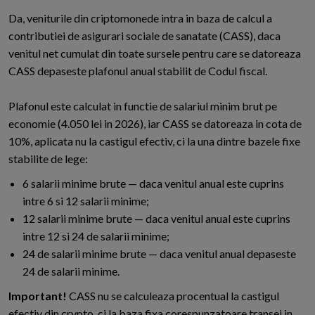
D
a, veniturile din criptomonede intra in baza de calcul a
contributiei de asigurari sociale de sanatate (CASS), daca
venitul net cumulat din toate sursele pentru care se datoreaza
CASS depaseste plafonul anual stabilit de Codul fiscal.
Plafonul este calculat in functie de salariul minim brut pe
economie (4.050 lei in 2026), iar CASS se datoreaza in cota de
10%, aplicata nu la castigul efectiv, ci la una dintre bazele fixe
stabilite de lege:
6 salarii minime brute — daca venitul anual este cuprins
intre 6 si 12 salarii minime;
12 salarii minime brute — daca venitul anual este cuprins
intre 12 si 24 de salarii minime;
24 de salarii minime brute — daca venitul anual depaseste
24 de salarii minime.
Important!
CASS nu se calculeaza procentual la castigul
efectiv din crypto, ci la baza fixa corespunzatoare transei in