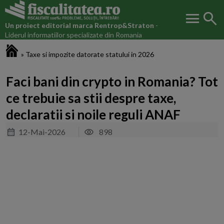
menu
search
Un proiect editorial marca
Rentrop&Straton
-
Liderul informatiilor specializate din Romania
Fiscalitatea.ro
»
Taxe si impozite datorate statului in 2026
Faci bani din crypto in Romania? Tot
ce trebuie sa stii despre taxe,
declaratii si noile reguli ANAF
12-Mai-2026
898