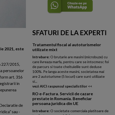
SFATURI DE LA EXPERTI
Tratamentul fiscal al autoturismelor
ie 2021, este
utilizate mixt
Intrebare:
O brutarie are masini (microbuze) cu
care livreaza marfa, pentru care se intocmesc foi
ea 227/2015,
de parcurs si toate cheltuielile sunt deduse
nta persoanelor
100%. Pe langa aceste masini, societatea mai
are 2 autoturisme (5 locuri) care sunt utilizate
nform art. 316
si...
gistrarii in
vezi AICI raspunsul specialistilor <<
 depunerea
RO e-Factura. Servicii de cazare
prestate in Romania. Beneficiar
persoana juridica din UE
/Declaratie de
Intrebare:
O societate comerciala platitoare de
ridica” sau -