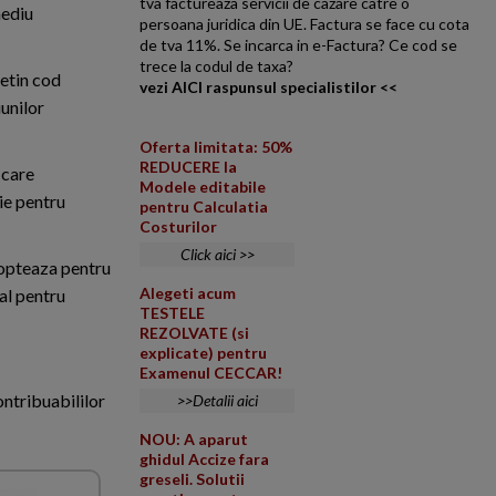
tva factureaza servicii de cazare catre o
mediu
persoana juridica din UE. Factura se face cu cota
de tva 11%. Se incarca in e-Factura? Ce cod se
trece la codul de taxa?
detin cod
vezi AICI raspunsul specialistilor <<
unilor
Oferta limitata: 50%
REDUCERE la
 care
Modele editabile
ie pentru
pentru Calculatia
Costurilor
Click aici >>
 opteaza pentru
Alegeti acum
al pentru
TESTELE
REZOLVATE (si
explicate) pentru
Examenul CECCAR!
ntribuabililor
>>Detalii aici
NOU: A aparut
ghidul Accize fara
greseli. Solutii