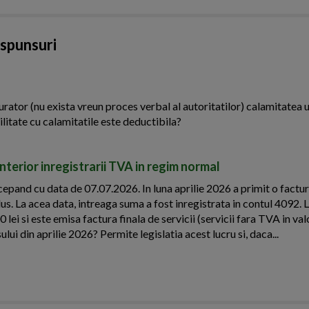
aspunsuri
urator (nu exista vreun proces verbal al autoritatilor) calamitatea u
ilitate cu calamitatile este deductibila?
terior inregistrarii TVA in regim normal
epand cu data de 07.07.2026. In luna aprilie 2026 a primit o factu
lus. La acea data, intreaga suma a fost inregistrata in contul 4092. 
lei si este emisa factura finala de servicii (servicii fara TVA in va
ui din aprilie 2026? Permite legislatia acest lucru si, daca...