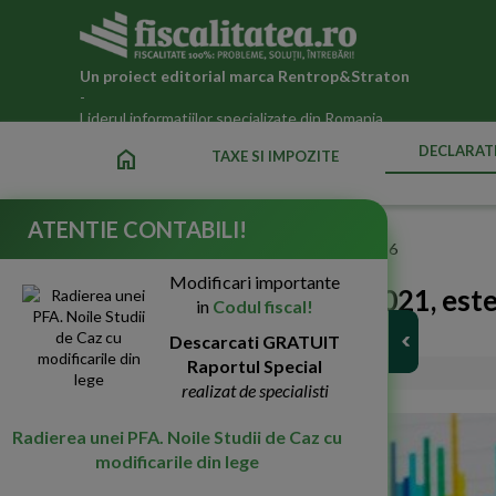
Un proiect editorial marca
Rentrop&Straton
-
Liderul informatiilor specializate din Romania
DECLARATI
home
TAXE SI IMPOZITE
ATENTIE CONTABILI!
Fiscalitatea.ro
»
Declaratii fiscale ANAF actualizate 2026
Modificari importante
Vineri, 10 septembrie 2021, est
in
Codul fiscal!
declaratii fiscale
Descarcati GRATUIT
Raportul Special
06-Sep-2021
2151
realizat de specialisti
Radierea unei PFA. Noile Studii de Caz cu
modificarile din lege