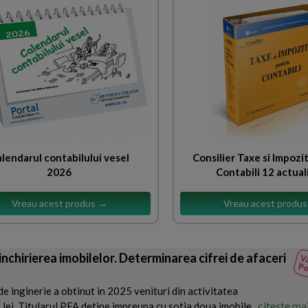
lendarul contabilului vesel
Consilier Taxe si Impozi
2026
Contabili 12 actual
Vreau acest produs →
Vreau acest produ
 inchirierea imobilelor. Determinarea cifrei de afaceri
Va
Po
e inginerie a obtinut in 2025 venituri din activitatea
citeste ma
ei. Titularul PFA detine impreuna cu sotia doua imobile...