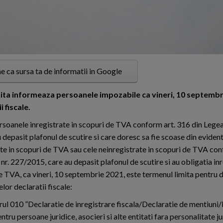
e ca sursa ta de informatii in Google
mita informeaza persoanele impozabile ca vineri, 10 septembr
 fiscale.
ersoanele inregistrate in scopuri de TVA conform art. 316 din Leg
u depasit plafonul de scutire si care doresc sa fie scoase din evide
ate in scopuri de TVA sau cele neinregistrate in scopuri de TVA co
nr. 227/2015, care au depasit plafonul de scutire si au obligatia inre
e TVA, ca vineri, 10 septembrie 2021, este termenul limita pentru
or declaratii fiscale:
rul 010 ”Declaratie de inregistrare fiscala/Declaratie de mentiuni
ntru persoane juridice, asocieri si alte entitati fara personalitate ju