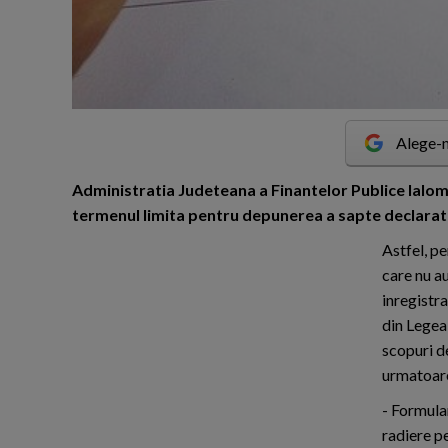
Alege-n
A
dministratia Judeteana a Finantelor Publice Ialo
termenul limita pentru depunerea a sapte declaratii
Astfel, p
care nu a
inregistr
din Legea 
scopuri d
urmatoarel
- Formula
radiere pe