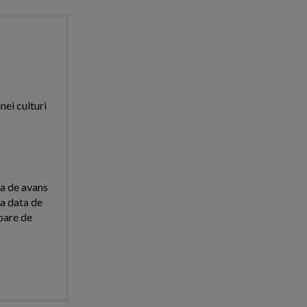
nei culturi
ra de avans
La data de
loare de