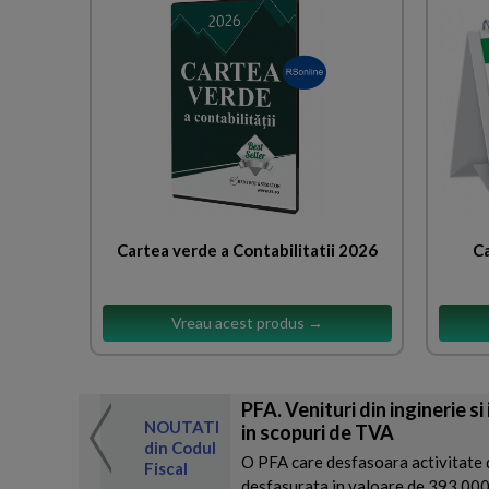
Cartea verde a Contabilitatii 2026
Ca
Vreau acest produs →
PFA. Venituri din inginerie si
 de expertul
NOUTATI
in scopuri de TVA
odul Fiscal
din Codul
O PFA care desfasoara activitate d
Fiscal
desfasurata in valoare de 393.000 l