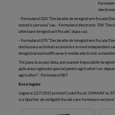
Formularu
electronic
- Formularul 020 ”Declaratie de inregistrare fiscala/Dec
numeric persona” sau - Formularul electronic 700 ”Decla
ulterioare inregistrarii fiscale”, dupa caz.
- Formularul 070 ”Declaratie de inregistrare fiscala/De
desfasoara activitati economice in mod independent sau 
inregistrarea/modificarea in mediu electronic a mentiunilo
Tot pana la aceasi data, persoanele impozabile inregis
aplicarea regimului special pentru agricultori vor depun
agricultori” -Formularul 087.
Baza legala:
Legea nr.227/2015 privind Codul fiscal, OPANAF nr.3725
si a tipurilor de obligatii fiscale care formeaza vectorul 