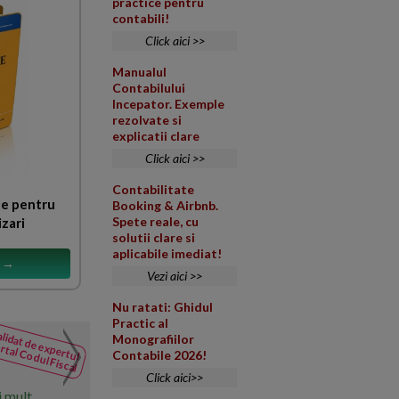
practice pentru
contabili!
Click aici >>
Manualul
Contabilului
Incepator. Exemple
rezolvate si
explicatii clare
Click aici >>
Contabilitate
te pentru
Booking & Airbnb.
Spete reale, cu
izari
solutii clare si
aplicabile imediat!
s →
Vezi aici >>
Nu ratati: Ghidul
Practic al
lidat de expertul
Monografiilor
Cesiune parti sociale
rtal Codul Fiscal
NOUTATI
Contabile 2026!
din Codul
Contractul de cesiune a par
Click aici>>
Fiscal
cites
separat? Multumesc.
i mult