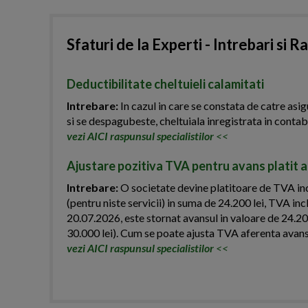
Sfaturi de la Experti - Intrebari si R
Deductibilitate cheltuieli calamitati
Intrebare:
In cazul in care se constata de catre asig
si se despagubeste, cheltuiala inregistrata in contab
vezi AICI raspunsul specialistilor
<<
Ajustare pozitiva TVA pentru avans platit an
Intrebare:
O societate devine platitoare de TVA inc
(pentru niste servicii) in suma de 24.200 lei, TVA inc
20.07.2026, este stornat avansul in valoare de 24.200 
30.000 lei). Cum se poate ajusta TVA aferenta avansul
vezi AICI raspunsul specialistilor
<<