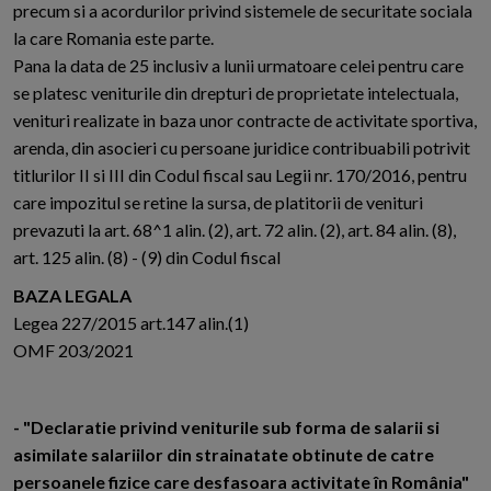
precum si a acordurilor privind sistemele de securitate sociala
la care Romania este parte.
Pana la data de 25 inclusiv a lunii urmatoare celei pentru care
se platesc veniturile din drepturi de proprietate intelectuala,
venituri realizate in baza unor contracte de activitate sportiva,
arenda, din asocieri cu persoane juridice contribuabili potrivit
titlurilor II si III din Codul fiscal sau Legii nr. 170/2016, pentru
care impozitul se retine la sursa, de platitorii de venituri
prevazuti la art. 68^1 alin. (2), art. 72 alin. (2), art. 84 alin. (8),
art. 125 alin. (8) - (9) din Codul fiscal
BAZA LEGALA
Legea 227/2015 art.147 alin.(1)
OMF 203/2021
- "Declaratie privind veniturile sub forma de salarii si
asimilate salariilor din strainatate obtinute de catre
persoanele fizice care desfasoara activitate în România"