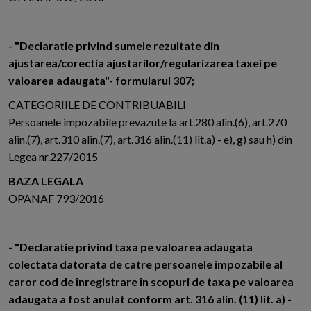
- "Declaratie privind sumele rezultate din
ajustarea/corectia ajustarilor/regularizarea taxei pe
valoarea adaugata"- formularul 307;
CATEGORIILE DE CONTRIBUABILI
Persoanele impozabile prevazute la art.280 alin.(6), art.270
alin.(7), art.310 alin.(7), art.316 alin.(11) lit.a) - e), g) sau h) din
Legea nr.227/2015
BAZA LEGALA
OPANAF 793/2016
- "Declaratie privind taxa pe valoarea adaugata
colectata datorata de catre persoanele impozabile al
caror cod de înregistrare în scopuri de taxa pe valoarea
adaugata a fost anulat conform art. 316 alin. (11) lit. a) -