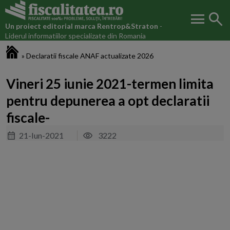
menu
search
Un proiect editorial marca
Rentrop&Straton
-
Liderul informatiilor specializate din Romania
Fiscalitatea.ro
»
Declaratii fiscale ANAF actualizate 2026
Vineri 25 iunie 2021-termen limita
pentru depunerea a opt declaratii
fiscale-
21-Iun-2021
3222