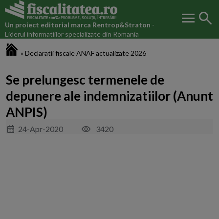
menu
search
Un proiect editorial marca
Rentrop&Straton
-
Liderul informatiilor specializate din Romania
Fiscalitatea.ro
»
Declaratii fiscale ANAF actualizate 2026
Se prelungesc termenele de
depunere ale indemnizatiilor (Anunt
ANPIS)
24-Apr-2020
3420