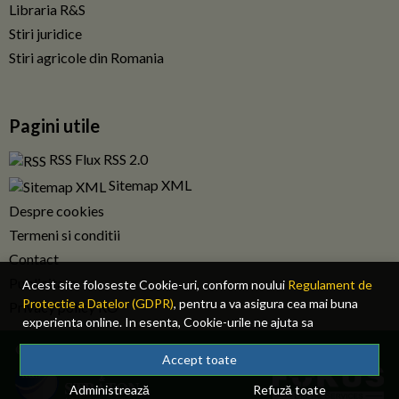
Libraria R&S
Stiri juridice
Stiri agricole din Romania
Pagini utile
RSS Flux RSS 2.0
Sitemap XML
Despre cookies
Termeni si conditii
Contact
Publicitate
Acest site foloseste Cookie-uri, conform noului
Regulament de
Protectie a Datelor (GDPR)
, pentru a va asigura cea mai buna
Privacy policy RO
experienta online. In esenta, Cookie-urile ne ajuta sa
imbunatatim continutul de pe site, oferindu-va dvs., cititorul, o
© 2026 Fiscalitatea.ro. Toate drepturile rezervate.
experienta online personalizata si mult mai rapida. Ele sunt
Accept toate
folosite doar de site-ul nostru si partenerii nostri de incredere.
Administrează
Refuză toate
Click
AICI
pentru detalii despre politica de Cookie-uri.