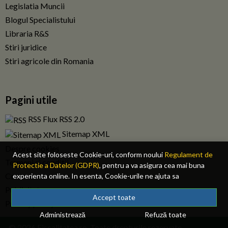
Legislatia Muncii
Blogul Specialistului
Libraria R&S
Stiri juridice
Stiri agricole din Romania
Pagini utile
RSS Flux RSS 2.0
Sitemap XML
Despre cookies
Acest site foloseste Cookie-uri, conform noului
Regulament de
Termeni si conditii
Protectie a Datelor (GDPR)
, pentru a va asigura cea mai buna
Contact
experienta online. In esenta, Cookie-urile ne ajuta sa
imbunatatim continutul de pe site, oferindu-va dvs., cititorul, o
Publicitate
experienta online personalizata si mult mai rapida. Ele sunt
Accept toate
Privacy policy RO
folosite doar de site-ul nostru si partenerii nostri de incredere.
Administrează
Refuză toate
Click
AICI
pentru detalii despre politica de Cookie-uri.
© 2026 Fiscalitatea.ro. Toate drepturile rezervate.