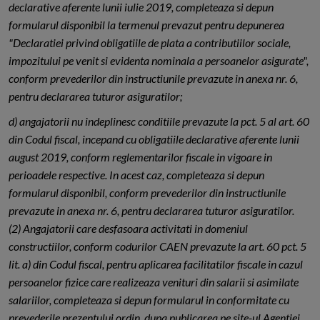
declarative aferente lunii iulie 2019, completeaza si depun
formularul disponibil la termenul prevazut pentru depunerea
"Declaratiei privind obligatiile de plata a contributiilor sociale,
impozitului pe venit si evidenta nominala a persoanelor asigurate",
conform prevederilor din instructiunile prevazute in anexa nr. 6,
pentru declararea tuturor asiguratilor;
d) angajatorii nu indeplinesc conditiile prevazute la pct. 5 al art. 60
din Codul fiscal, incepand cu obligatiile declarative aferente lunii
august 2019, conform reglementarilor fiscale in vigoare in
perioadele respective. In acest caz, completeaza si depun
formularul disponibil, conform prevederilor din instructiunile
prevazute in anexa nr. 6, pentru declararea tuturor asiguratilor.
(2) Angajatorii care desfasoara activitati in domeniul
constructiilor, conform codurilor CAEN prevazute la art. 60 pct. 5
lit. a) din Codul fiscal, pentru aplicarea facilitatilor fiscale in cazul
persoanelor fizice care realizeaza venituri din salarii si asimilate
salariilor, completeaza si depun formularul in conformitate cu
prevederile prezentului ordin, dupa publicarea pe site-ul Agentiei