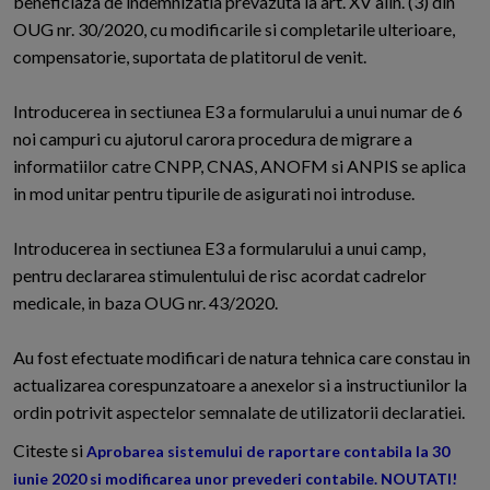
beneficiaza de indemnizatia prevazuta la art. XV alin. (3) din
OUG nr. 30/2020, cu modificarile si completarile ulterioare,
compensatorie, suportata de platitorul de venit.
Introducerea in sectiunea E3 a formularului a unui numar de 6
noi campuri cu ajutorul carora procedura de migrare a
informatiilor catre CNPP, CNAS, ANOFM si ANPIS se aplica
in mod unitar pentru tipurile de asigurati noi introduse.
Introducerea in sectiunea E3 a formularului a unui camp,
pentru declararea stimulentului de risc acordat cadrelor
medicale, in baza OUG nr. 43/2020.
Au fost efectuate modificari de natura tehnica care constau in
actualizarea corespunzatoare a anexelor si a instructiunilor la
ordin potrivit aspectelor semnalate de utilizatorii declaratiei.
Citeste si
Aprobarea sistemului de raportare contabila la 30
iunie 2020 si modificarea unor prevederi contabile. NOUTATI!