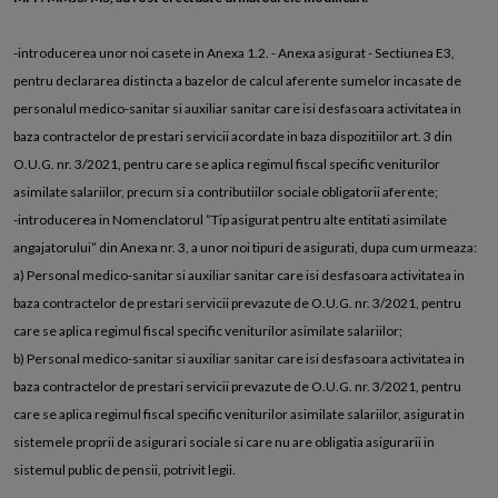
-introducerea unor noi casete in Anexa 1.2. - Anexa asigurat - Sectiunea E3,
pentru declararea distincta a bazelor de calcul aferente sumelor incasate de
personalul medico-sanitar si auxiliar sanitar care isi desfasoara activitatea in
baza contractelor de prestari servicii acordate in baza dispozitiilor art. 3 din
O.U.G. nr. 3/2021, pentru care se aplica regimul fiscal specific veniturilor
asimilate salariilor, precum si a contributiilor sociale obligatorii aferente;
-introducerea in Nomenclatorul ”Tip asigurat pentru alte entitati asimilate
angajatorului” din Anexa nr. 3, a unor noi tipuri de asigurati, dupa cum urmeaza:
a) Personal medico-sanitar si auxiliar sanitar care isi desfasoara activitatea in
baza contractelor de prestari servicii prevazute de O.U.G. nr. 3/2021, pentru
care se aplica regimul fiscal specific veniturilor asimilate salariilor;
b) Personal medico-sanitar si auxiliar sanitar care isi desfasoara activitatea in
baza contractelor de prestari servicii prevazute de O.U.G. nr. 3/2021, pentru
care se aplica regimul fiscal specific veniturilor asimilate salariilor, asigurat in
sistemele proprii de asigurari sociale si care nu are obligatia asigurarii in
sistemul public de pensii, potrivit legii.