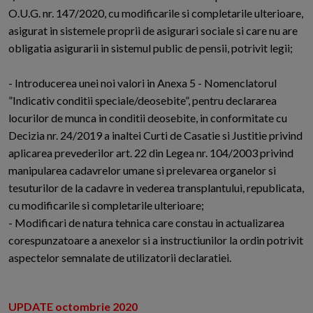
O.U.G. nr. 147/2020, cu modificarile si completarile ulterioare,
asigurat in sistemele proprii de asigurari sociale si care nu are
obligatia asigurarii in sistemul public de pensii, potrivit legii;
- Introducerea unei noi valori in Anexa 5 - Nomenclatorul
”Indicativ conditii speciale/deosebite”, pentru declararea
locurilor de munca in conditii deosebite, in conformitate cu
Decizia nr. 24/2019 a inaltei Curti de Casatie si Justitie privind
aplicarea prevederilor art. 22 din Legea nr. 104/2003 privind
manipularea cadavrelor umane si prelevarea organelor si
tesuturilor de la cadavre in vederea transplantului, republicata,
cu modificarile si completarile ulterioare;
- Modificari de natura tehnica care constau in actualizarea
corespunzatoare a anexelor si a instructiunilor la ordin potrivit
aspectelor semnalate de utilizatorii declaratiei.
UPDATE octombrie 2020