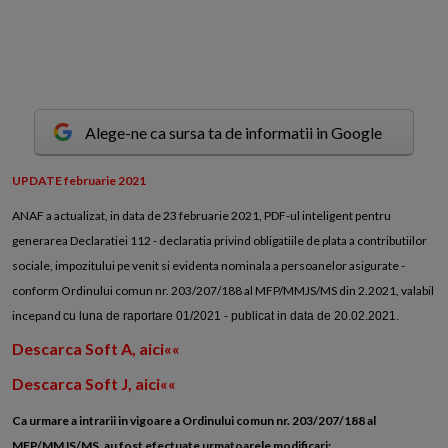
Alege-ne ca sursa ta de informatii in Google
U
PDATE februarie 2021
ANAF a actualizat, in data de 23 februarie 2021, PDF-ul inteligent pentru
generarea Declaratiei 112 - declaratia privind obligatiile de plata a contributiilor
sociale, impozitului pe venit si evidenta nominala a persoanelor asigurate -
conform Ordinului comun nr. 203/207/188 al MFP/MMJS/MS din 2.2021, valabil
incepand
cu luna de raportare 01/2021 - publicat in data de
20.02.2021.
Descarca Soft A, aici««
Descarca Soft J, aici««
Ca urmare a intrarii in vigoare a Ordinului comun nr.
203/207/188 al
MFP/MMJS/MS, au fost efectuate urmatoarele modificari: