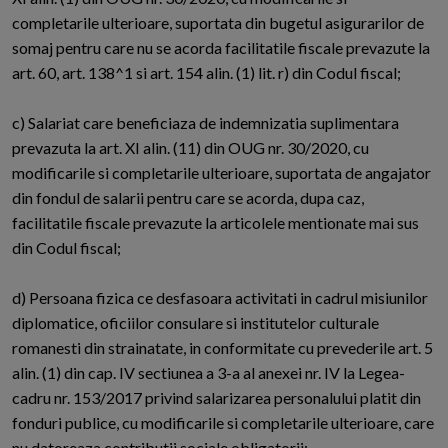
completarile ulterioare, suportata din bugetul asigurarilor de
somaj pentru care nu se acorda facilitatile fiscale prevazute la
art. 60, art. 138^1 si art. 154 alin. (1) lit. r) din Codul fiscal;
c) Salariat care beneficiaza de indemnizatia suplimentara
prevazuta la art. XI alin. (11) din OUG nr. 30/2020, cu
modificarile si completarile ulterioare, suportata de angajator
din fondul de salarii pentru care se acorda, dupa caz,
facilitatile fiscale prevazute la articolele mentionate mai sus
din Codul fiscal;
d) Persoana fizica ce desfasoara activitati in cadrul misiunilor
diplomatice, oficiilor consulare si institutelor culturale
romanesti din strainatate, in conformitate cu prevederile art. 5
alin. (1) din cap. IV sectiunea a 3-a al anexei nr. IV la Legea-
cadru nr. 153/2017 privind salarizarea personalului platit din
fonduri publice, cu modificarile si completarile ulterioare, care
nu datoreaza contributii sociale obligatorii;