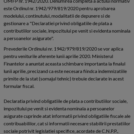
OMFP nr. 1942/2020. Denumirea completa a actului normativ
este Ordinul nr. 1942/979/819/2020 pentru aprobarea
modelului, continutului, modalitatii de depunere si de
gestionare a "Declaratiei privind obligatiile de plata a
contributiilor sociale, impozitului pe venit si evidenta nominala
a persoanelor asigurate".
Prevederile Ordinului nr. 1942/979/819/2020 se vor aplica
pentru veniturile aferente lunii aprilie 2020. Ministerul
Finantelor a anuntat aceasta schimbare importanta la finalul
lunii aprilie, precizand ca este necesara fiindca indemnizatiile
primite de la stat (somajul tehnic) trebuie declarate in acest
formular fiscal.
Declaratia privind obligatiile de plata a contributiilor sociale,
impozitului pe venit si evidenta nominala a persoanelor
asigurate cuprinde atat informatii privind obligatiile fiscale ale
contribuabililor, cat si informatii necesare stabilirii prestatiilor
sociale potrivit legislatiei specifice, acordate de C.N.P.P.,