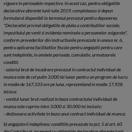
vigoare in perioadele respective. In acest caz, pentru obligatiile
declarative aferente lunii iulie 2019, completeaza si depun
formularul disponibil la termenul prevazut pentru depunerea
"Declaratiei privind obligatiile de plata a contributiilor sociale,
impozitului pe venit si evidenta nominala a persoanelor asigurate",
conform prevederilor din instructiunile prevazute in anexa nr. 6,
pentru aplicarea facilitatilor fiscale pentru angajatii pentru care
sunt indeplinite, in ambele perioade, cumulativ, urmatoarele
conditii:
- salariul brut de incadrare prevazut in contractul individual de
munca este de cel putin 3.000 lei lunar pentru un program de lucru
in medie de 167,333 ore pe luna, reprezentand in medie 17,928
lei/ora;
- venitul lunar brut realizat in baza contractului individual de
munca este cuprins intre 3.000 si 30.000 lei inclusiv;
- desfasoara activitate in baza unui contract individual de munca;
b) angajatorii indeplinesc conditiile prevazute la pct. 5 al art. 60
din Codul fiscal, incepand cu obligatiile declarative aferente lunii