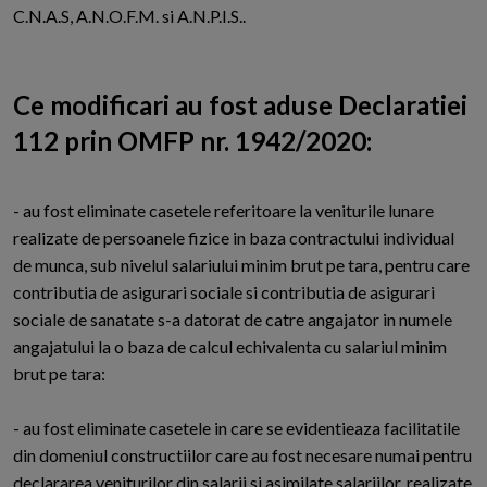
C.N.A.S, A.N.O.F.M. si A.N.P.I.S..
Ce modificari au fost aduse Declaratiei
112 prin OMFP nr. 1942/2020:
- au fost eliminate casetele referitoare la veniturile lunare
realizate de persoanele fizice in baza contractului individual
de munca, sub nivelul salariului minim brut pe tara, pentru care
contributia de asigurari sociale si contributia de asigurari
sociale de sanatate s-a datorat de catre angajator in numele
angajatului la o baza de calcul echivalenta cu salariul minim
brut pe tara:
- au fost eliminate casetele in care se evidentieaza facilitatile
din domeniul constructiilor care au fost necesare numai pentru
declararea veniturilor din salarii si asimilate salariilor, realizate