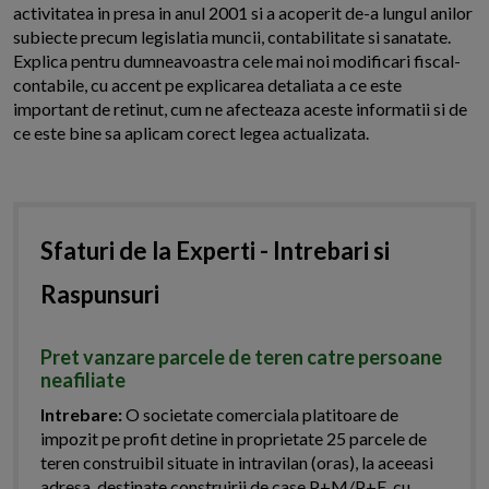
activitatea in presa in anul 2001 si a acoperit de-a lungul anilor
subiecte precum legislatia muncii, contabilitate si sanatate.
Explica pentru dumneavoastra cele mai noi modificari fiscal-
contabile, cu accent pe explicarea detaliata a ce este
important de retinut, cum ne afecteaza aceste informatii si de
ce este bine sa aplicam corect legea actualizata.
Sfaturi de la Experti - Intrebari si
Raspunsuri
Pret vanzare parcele de teren catre persoane
neafiliate
Intrebare:
O societate comerciala platitoare de
impozit pe profit detine in proprietate 25 parcele de
teren construibil situate in intravilan (oras), la aceeasi
adresa, destinate construirii de case P+M/P+E, cu