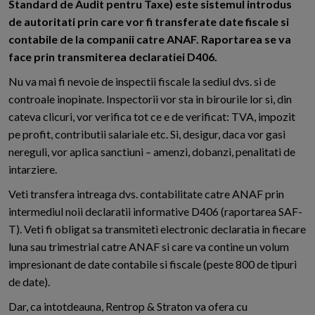
Standard de Audit pentru Taxe) este sistemul introdus
de autoritati prin care vor fi transferate date fiscale si
contabile de la companii catre ANAF. Raportarea se va
face prin transmiterea declaratiei D406.
Nu va mai fi nevoie de inspectii fiscale la sediul dvs. si de
controale inopinate. Inspectorii vor sta in birourile lor si, din
cateva clicuri, vor verifica tot ce e de verificat: TVA, impozit
pe profit, contributii salariale etc. Si, desigur, daca vor gasi
nereguli, vor aplica sanctiuni – amenzi, dobanzi, penalitati de
intarziere.
Veti transfera intreaga dvs. contabilitate catre ANAF prin
intermediul noii declaratii informative D406 (raportarea SAF-
T). Veti fi obligat sa transmiteti electronic declaratia in fiecare
luna sau trimestrial catre ANAF si care va contine un volum
impresionant de date contabile si fiscale (peste 800 de tipuri
de date).
Dar, ca intotdeauna, Rentrop & Straton va ofera cu