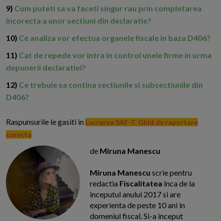
9)
Cum puteti sa va faceti singur rau prin completarea
incorecta a unor sectiuni din declaratie?
10)
Ce analiza vor efectua organele fiscale in baza D406?
11)
Cat de repede vor intra in control unele firme in urma
depunerii declaratiei?
12)
Ce trebuie sa contina sectiunile si subsectiunile din
D406?
Raspunsurile le gasiti in
Lucrarea SAF-T. Ghid de raportare
corecta
de
Miruna Manescu
Miruna Manescu
scrie pentru
redactia
Fiscalitatea
inca de la
inceputul anului 2017 si are
experienta de peste 10 ani in
domeniul fiscal. Si-a inceput