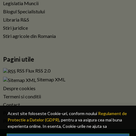
Legislatia Muncii
Blogul Specialistului
Libraria R&S
Stiri juridice
Stiri agricole din Romania
Pagini utile
RSS Flux RSS 2.0
Sitemap XML
Despre cookies
Termeni si conditii
Contact
Publicitate
Acest site foloseste Cookie-uri, conform noului
Regulament de
Protectie a Datelor (GDPR)
, pentru a va asigura cea mai buna
Privacy policy RO
experienta online. In esenta, Cookie-urile ne ajuta sa
imbunatatim continutul de pe site, oferindu-va dvs., cititorul, o
© 2026 Fiscalitatea.ro. Toate drepturile rezervate.