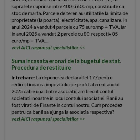
suprafete cuprinse intre 400 si 600 mp, constituite ca
stoc de marfa. Parcele de teren au utilitatile la limita de
proprietate (la poarta): electricitate, apa, canalizare. In
anul 2024 a vandut 4 parcele cu 75 euro/mp + TVA, iar
in anul 2025 a vandut 2 parcele cu 80, respectiv 85
euro/mp + TVA....
vezi AICI raspunsul specialistilor
<<
Suma incasata eronat de la bugetul de stat.
Procedura de restituire
Intrebare:
La depunerea declaratiei 177 pentru
redirectionarea impozitului pe profit aferent anului
2025 catre una dintre asociatii, am trecut contul
societatii noastre in locul contului asociatiei. Banii au
fost virati de Finante in contul nostru. Cum procedez
pentru ca banii sa ajunga la asociatia respectiva?
vezi AICI raspunsul specialistilor
<<