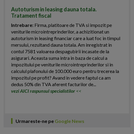
Autoturism in leasing dauna totala.
Tratament fiscal
Intrebare:
Firma, platitoare de TVA si impozit pe
veniturile microintreprinderilor, a achizitionat un
autoturism in leasing financiar care a luat foc in timpul
mersului, rezultand dauna totala. Am inregistrat in
contul 7581 valoarea despagubirii incasate de la
asigurari. Aceasta suma intra in baza de calcul a
impozitului pe veniturile microintreprinderilor si in
calculul plafonului de 100.000 euro pentru trecerea la
impozitul pe profit? Avand in vedere faptul ca am
dedus 50% din TVA aferent facturilor de...
vezi AICI raspunsul specialistilor
<<
Urmareste-ne pe
Google News