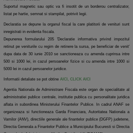
Suportul magnetic sau optic va fi insotit de un borderou centralizator,
listat pe hartie, semnat si stampilat, potrivit legii.
Declaratia se depune la organul fiscal la care platitorii de venituri sunt
inregistrati in evidenta fiscala.
Depunerea formularului 205 'Declaratie informativa privind impozitul
retinut pe veniturile cu regim de retinere la sursa, pe beneficiar de venit'
dupa data de 30 iunie 2010 se sanctioneaza cu amenda cuprinsa intre
500 si 1000 lei, in cazul persoanelor fizice si cu amenda intre 1000 si
5000 lei in cazul persoanelor juridice.
Informatii detaliate se pot obtine
AICI, CLICK AICI
Agentia Nationala de Administrare Fiscala este organ de specialitate al
administratiei publice centrale, institutie publica cu personalitate juridica
aflata in subordinea Ministerului Finantelor Publice. In cadrul ANAF se
organizeaza si functioneaza Garda Financiara, Autoritatea Nationala a
Vamilor (ANV), directiile generale ale finantelor publice (DGFP) judetene,
Directia Generala a Finantelor Publice a Municipiului Bucuresti si Directia