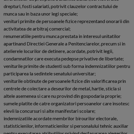
drepturi, fosti salariati, potrivit clauzelor contractului de
munca sau in baza unor legi speciale;
venituri primite de persoanele fizice reprezentand onorarii din
activitatea de arbitraj comercial;
renumeratiile pentru munca prestata in interesul unitatilor
apartinand Directiei Generale a Penitenciarelor, precum si in
atelierele locurilor de detinere, acordate, potrivit legii,
condamnatilor care executa pedepse privative de libertate;
veniturile primite de studenti sub forma indemnizatiilor pentru
participarea la sedintele senatului universitar;
veniturile obtinute de persoanele fizice din valorificarea prin
centrele de colectare a deseurilor de metal, hartie, sticla si
altele asemenea si care nu provind din gospodaria proprie;
sumele platite de catre organizatori persoanelor care insotesc
elevii la concursuri si alte manifestari scolare;
indemnizatiile acordate membrilor birourilor electorale,
statisticienilor, informaticienilor si personalului tehnic auxiliar
pentru executarea atributiilor privind desfasurarea alegerilor