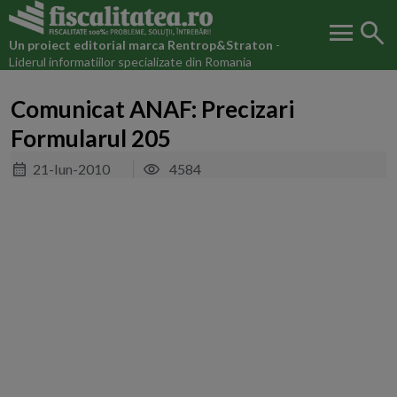
menu
search
Un proiect editorial marca
Rentrop&Straton
-
Liderul informatiilor specializate din Romania
Comunicat ANAF: Precizari
Formularul 205
21-Iun-2010
4584