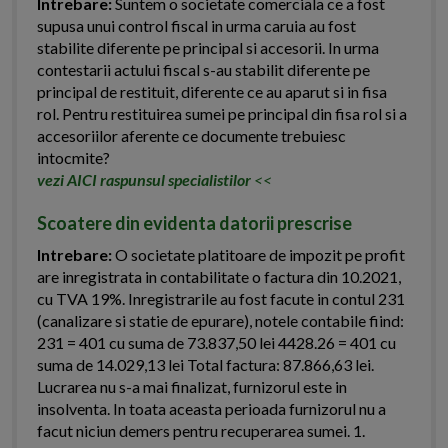
Intrebare:
Suntem o societate comerciala ce a fost
supusa unui control fiscal in urma caruia au fost
stabilite diferente pe principal si accesorii. In urma
contestarii actului fiscal s-au stabilit diferente pe
principal de restituit, diferente ce au aparut si in fisa
rol. Pentru restituirea sumei pe principal din fisa rol si a
accesoriilor aferente ce documente trebuiesc
intocmite?
vezi AICI raspunsul specialistilor
<<
Scoatere din evidenta datorii prescrise
Intrebare:
O societate platitoare de impozit pe profit
are inregistrata in contabilitate o factura din 10.2021,
cu TVA 19%. Inregistrarile au fost facute in contul 231
(canalizare si statie de epurare), notele contabile fiind:
231 = 401 cu suma de 73.837,50 lei 4428.26 = 401 cu
suma de 14.029,13 lei Total factura: 87.866,63 lei.
Lucrarea nu s-a mai finalizat, furnizorul este in
insolventa. In toata aceasta perioada furnizorul nu a
facut niciun demers pentru recuperarea sumei. 1.