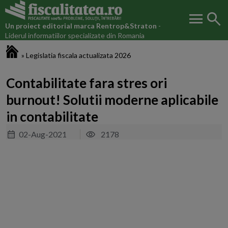
menu
search
Un proiect editorial marca
Rentrop&Straton
-
Liderul informatiilor specializate din Romania
Fiscalitatea.ro
»
Legislatia fiscala actualizata 2026
Contabilitate fara stres ori
burnout! Solutii moderne aplicabile
in contabilitate
02-Aug-2021
2178