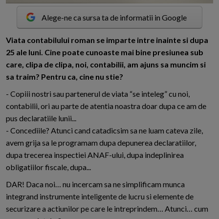
Alege-ne ca sursa ta de informatii in Google
V
iata contabilului roman se imparte intre inainte si dupa
25 ale luni. Cine poate cunoaste mai bine presiunea sub
care, clipa de clipa, noi, contabilii, am ajuns sa muncim si
sa traim? Pentru ca, cine nu stie?
- Copiii nostri sau partenerul de viata “se inteleg” cu noi,
contabilii, ori au parte de atentia noastra doar dupa ce am de
pus declaratiile lunii...
- Concediile? Atunci cand catadicsim sa ne luam cateva zile,
avem grija sa le programam dupa depunerea declaratiilor,
dupa trecerea inspectiei ANAF-ului, dupa indeplinirea
obligatiilor fiscale, dupa...
DAR! Daca noi… nu incercam sa ne simplificam munca
integrand instrumente inteligente de lucru si elemente de
securizare a actiunilor pe care le intreprindem… Atunci… cum