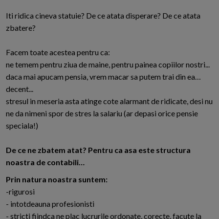
Iti ridica cineva statuie? De ce atata disperare? De ce atata
zbatere?
Facem toate acestea pentru ca:
ne temem pentru ziua de maine, pentru painea copiilor nostri...
daca mai apucam pensia, vrem macar sa putem trai din ea…
decent...
stresul in meseria asta atinge cote alarmant de ridicate, desi nu
ne da nimeni spor de stres la salariu (ar depasi orice pensie
speciala!)
De ce ne zbatem atat? Pentru ca asa este structura
noastra de contabili…
Prin natura noastra suntem:
-rigurosi
- intotdeauna profesionisti
- stricti fiindca ne plac lucrurile ordonate, corecte, facute la