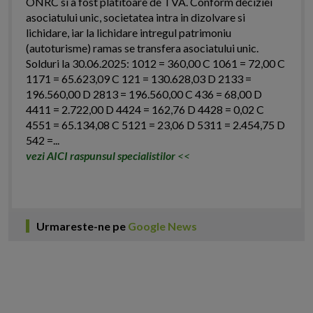
ONRC si a fost platitoare de TVA. Conform deciziei
asociatului unic, societatea intra in dizolvare si
lichidare, iar la lichidare intregul patrimoniu
(autoturisme) ramas se transfera asociatului unic.
Solduri la 30.06.2025: 1012 = 360,00 C 1061 = 72,00 C
1171 = 65.623,09 C 121 = 130.628,03 D 2133 =
196.560,00 D 2813 = 196.560,00 C 436 = 68,00 D
4411 = 2.722,00 D 4424 = 162,76 D 4428 = 0,02 C
4551 = 65.134,08 C 5121 = 23,06 D 5311 = 2.454,75 D
542 =...
vezi AICI raspunsul specialistilor
<<
Urmareste-ne pe
Google News