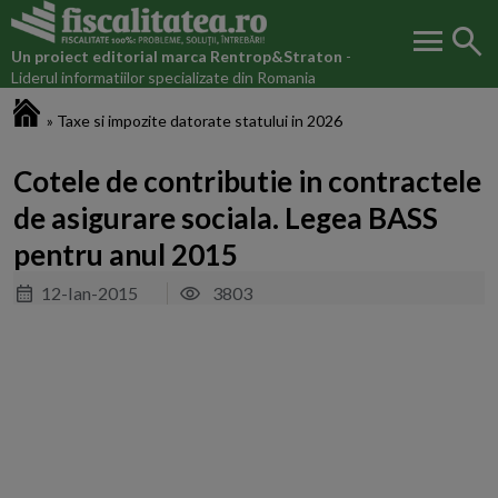
menu
search
Un proiect editorial marca
Rentrop&Straton
-
Liderul informatiilor specializate din Romania
Fiscalitatea.ro
»
Taxe si impozite datorate statului in 2026
Cotele de contributie in contractele
de asigurare sociala. Legea BASS
pentru anul 2015
12-Ian-2015
3803