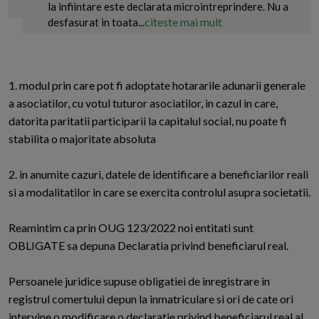
la infiintare este declarata microintreprindere. Nu a
citeste mai mult
desfasurat in toata...
1. modul prin care pot fi adoptate hotararile adunarii generale
a asociatilor, cu votul tuturor asociatilor, in cazul in care,
datorita paritatii participarii la capitalul social, nu poate fi
stabilita o majoritate absoluta
2. in anumite cazuri, datele de identificare a beneficiarilor reali
si a modalitatilor in care se exercita controlul asupra societatii.
Reamintim ca prin OUG 123/2022 noi entitati sunt
OBLIGATE sa depuna Declaratia privind beneficiarul real.
Persoanele juridice supuse obligatiei de inregistrare in
registrul comertului depun la inmatriculare si ori de cate ori
intervine o modificare o declaratie privind beneficiarul real al