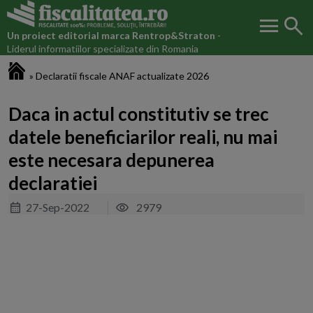
menu
search
Un proiect editorial marca
Rentrop&Straton
-
Liderul informatiilor specializate din Romania
Fiscalitatea.ro
»
Declaratii fiscale ANAF actualizate 2026
Daca in actul constitutiv se trec
datele beneficiarilor reali, nu mai
este necesara depunerea
declaratiei
27-Sep-2022
2979