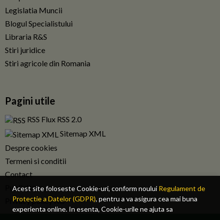
Legislatia Muncii
Blogul Specialistului
Libraria R&S
Stiri juridice
Stiri agricole din Romania
Pagini utile
RSS Flux RSS 2.0
Sitemap XML
Despre cookies
Termeni si conditii
Contact
Publicitate
Acest site foloseste Cookie-uri, conform noului
Regulament de
Protectie a Datelor (GDPR)
, pentru a va asigura cea mai buna
Privacy policy RO
experienta online. In esenta, Cookie-urile ne ajuta sa
imbunatatim continutul de pe site, oferindu-va dvs., cititorul, o