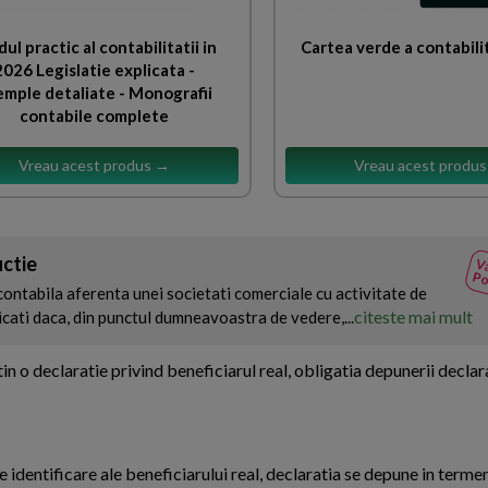
ul practic al contabilitatii in
Cartea verde a contabili
2026 Legislatie explicata -
mple detaliate - Monografii
contabile complete
Vreau acest produs →
Vreau acest produ
ctie
Va
Po
ontabila aferenta unei societati comerciale cu activitate de
citeste mai mult
icati daca, din punctul dumneavoastra de vedere,...
in o declaratie privind beneficiarul real, obligatia depunerii declar
e identificare ale beneficiarului real, declaratia se depune in terme