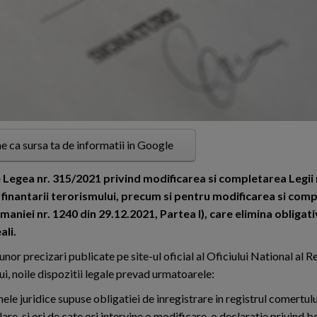
e ca sursa ta de informatii in Google
e Legea nr. 315/2021 privind modificarea si completarea Legii
 finantarii terorismului, precum si pentru modificarea si com
maniei nr. 1240 din 29.12.2021, Partea I), care elimina obligat
ali.
or precizari publicate pe site-ul oficial al Oficiului National al Re
i, noile dispozitii legale prevad urmatoarele:
ele juridice supuse obligatiei de inregistrare in registrul comertul
are, si ori de cate ori intervine o modificare, o declaratie privind b