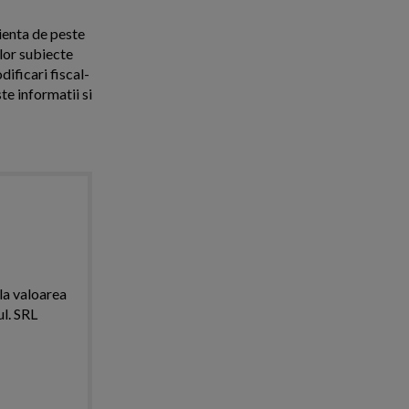
rienta de peste
ilor subiecte
ificari fiscal-
te informatii si
 la valoarea
ul. SRL