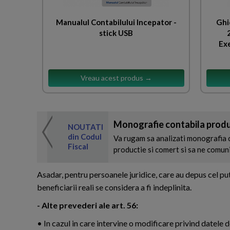
Manualul Contabilului Incepator -
Ghid
stick USB
Exe
Vreau acest produs →
Monografie contabila produ
 de expertul
NOUTATI
odul Fiscal
din Codul
Va rugam sa analizati monografia c
Fiscal
productie si comert si sa ne comun
Asadar, pentru persoanele juridice, care au depus cel put
beneficiarii reali se considera a fi indeplinita.
- Alte prevederi ale art. 56:
• In cazul in care intervine o modificare privind datele d