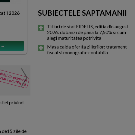
SUBIECTELE SAPTAMANII
tatii 2026
Titluri de stat FIDELIS, editia din august
2026: dobanzi de pana la 7,50% si cum
alegi maturitatea potrivita
s →
Masa calda oferita zilierilor: tratament
fiscal si monografie contabila
Compensarea sumelor in f
lidat de expertul
NOUTATI
rtal Codul Fiscal
din Codul
O companie face obiectul unei 
Fiscal
inspectie care a stabilit oblig
atiei privind
n de15 zile de