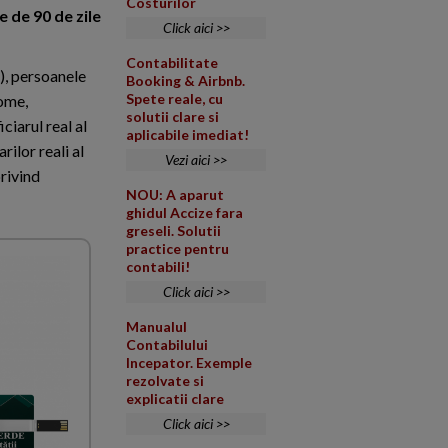
Costurilor
 de 90 de zile
Click aici >>
Contabilitate
1), persoanele
Booking & Airbnb.
Spete reale, cu
nome,
solutii clare si
ciarul real al
aplicabile imediat!
rilor reali al
Vezi aici >>
privind
NOU: A aparut
ghidul Accize fara
greseli. Solutii
practice pentru
contabili!
Click aici >>
Manualul
Contabilului
Incepator. Exemple
rezolvate si
explicatii clare
Click aici >>