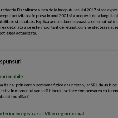
u redactia
Fiscalitatea
inca de la inceputul anului 2017 si are expe
inceput activitatea in presa in anul 2001 si a acoperit de-a lungul an
abilitate si sanatate. Explica pentru dumneavoastra cele mai noi mod
rea detaliata a ce este important de retinut, cum ne afecteaza aces
ect legea actualizata.
aspunsuri
uri imobile
 fizica , prin care o persoana fizica da un teren, iar SRL da un bloc
pectiv. In momentul vanzarii blocului se face compensarea cu teren
mbului imobiliar?
terior inregistrarii TVA in regim normal