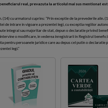
neficiarul real, prevazuta la articolul mai sus mentionat este
lin. (14) cu urmatorul cuprins: ”Prin exceptie de la prevederile alin. (
tei de intrare in vigoare a prezentei legi, cu exceptia regiilor auto
nute integral sau majoritar de stat, depun o declaratie privind benefi
ntervine o modificare, in vederea inregistrarii in Registrul beneficia
nita pentru persoanele juridice care au depus cel putin o declaratie 
zentei legi.”