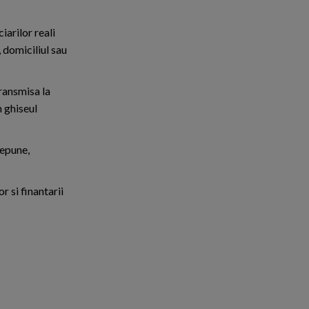
iarilor reali
, domiciliul sau
ransmisa la
n ghiseul
depune,
 si finantarii