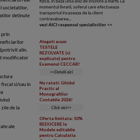
fizice, in baza unui aviz de insotire a marfii. La
momentul livrarii, soferul care efectueaza
l societatilor,
transportul incaseaza de la client
atilor detinute
contravaloarea...
vezi AICI raspunsul specialistilor <<
 prin
eneficiarilor
Alegeti acum
TESTELE
potrivit alin.
REZOLVATE (si
act modificator
explicate) pentru
Examenul CECCAR!
>>Detalii aici
ructura
Nu ratati: Ghidul
fiscal si/sau in
Practic al
ea
Monografiilor
ivind
Contabile 2026!
 zile de la
Click aici>>
Oferta limitata: 50%
REDUCERE la
zate ale
Modele editabile
pentru Calculatia