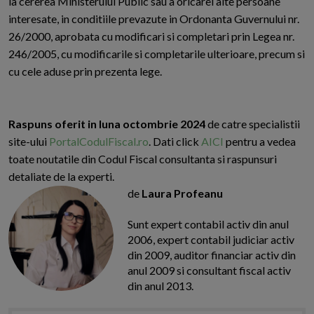
la cererea Ministerului Public sau a oricarei alte persoane
interesate, in conditiile prevazute in Ordonanta Guvernului nr.
26/2000, aprobata cu modificari si completari prin Legea nr.
246/2005, cu modificarile si completarile ulterioare, precum si
cu cele aduse prin prezenta lege.
Raspuns oferit in luna octombrie 2024
de catre specialistii
site-ului
PortalCodulFiscal.ro
. Dati click
AICI
pentru a vedea
toate noutatile din Codul Fiscal consultanta si raspunsuri
detaliate de la experti.
de
Laura Profeanu
Sunt expert contabil activ din anul
2006, expert contabil judiciar activ
din 2009, auditor financiar activ din
anul 2009 si consultant fiscal activ
din anul 2013.