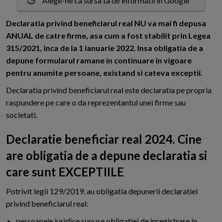
Alege-ne ca sursa ta de informatii in Google
D
eclaratia privind beneficiarul real NU va mai fi depusa
ANUAL de catre firme, asa cum a fost stabilit prin Legea
315/2021, inca de la 1 ianuarie 2022. Insa obligatia de a
depune formularul ramane in continuare in vigoare
pentru anumite persoane, existand si cateva exceptii.
Declaratia privind beneficiarul real este declaratia pe propria
raspundere pe care o da reprezentantul unei firme sau
societati.
Declaratie beneficiar real 2024. Cine
are obligatia de a depune declaratia si
care sunt EXCEPTIILE
Potrivit legii 129/2019, au obligatia depunerii declaratiei
privind beneficiarul real:
persoanele juridice supuse obligatiei de inregistrare in