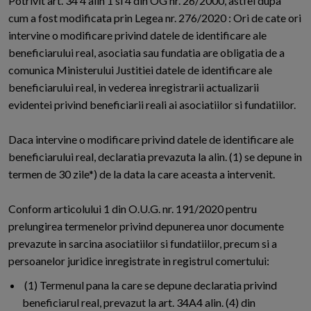
Potrivit art. 34 4 alin 1 si 4 din OG nr. 26/2000, astfel dupa
cum a fost modificata prin Legea nr. 276/2020 : Ori de cate ori
intervine o modificare privind datele de identificare ale
beneficiarului real, asociatia sau fundatia are obligatia de a
comunica Ministerului Justitiei datele de identificare ale
beneficiarului real, in vederea inregistrarii actualizarii
evidentei privind beneficiarii reali ai asociatiilor si fundatiilor.
Daca intervine o modificare privind datele de identificare ale
beneficiarului real, declaratia prevazuta la alin. (1) se depune in
termen de 30 zile*) de la data la care aceasta a intervenit.
Conform articolului 1 din O.U.G. nr. 191/2020 pentru
prelungirea termenelor privind depunerea unor documente
prevazute in sarcina asociatiilor si fundatiilor, precum si a
persoanelor juridice inregistrate in registrul comertului:
(1) Termenul pana la care se depune declaratia privind
beneficiarul real, prevazut la art. 34A4 alin. (4) din