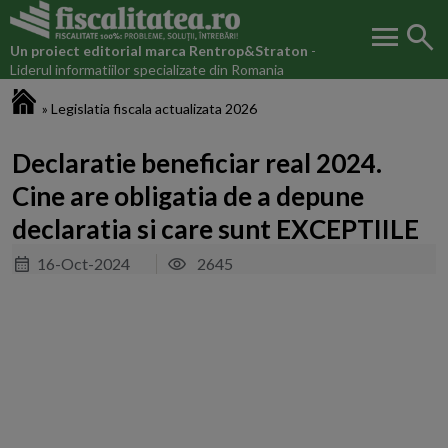
menu
search
Un proiect editorial marca
Rentrop&Straton
-
Liderul informatiilor specializate din Romania
Fiscalitatea.ro
»
Legislatia fiscala actualizata 2026
Declaratie beneficiar real 2024.
Cine are obligatia de a depune
declaratia si care sunt EXCEPTIILE
16-Oct-2024
2645