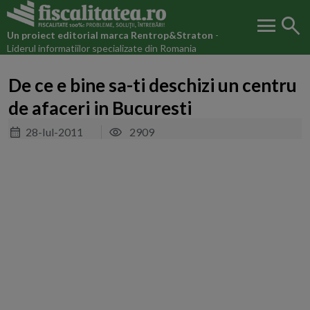
menu
search
Un proiect editorial marca
Rentrop&Straton
-
Liderul informatiilor specializate din Romania
De ce e bine sa-ti deschizi un centru
de afaceri in Bucuresti
28-Iul-2011
2909