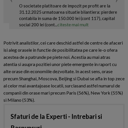
O societate platitoare de impozit pe profit are la
31.12.2025 urmatoarea situatie bilantiera: pierdere
contabila in suma de 150.000 lei (cont 117), capital
citeste mai mult
social 200 lei (cont...
Potrivit analistilor, cei care deschid astfel de centre de afaceri
isi aleg orasele in functie de posibilitatea pe care le-o ofera
acestea de a patrunde pe piete noi. Acestia au mai atras
atentia si asupra pozitiei unor piete emergente in raport cu
alte orase din economiile dezvoltate. In acest sens, orase
precum Shanghai, Moscova, Beijing si Dubai se afla in top zece
al celor mai avantajoase locatii, surclasand astfel numarul de
companii din orase mari precum Paris (56%), New York (55%)
si Milano (53%).
Sfaturi de la Experti - Intrebari si
Raspunsuri