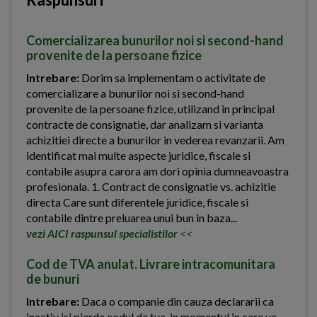
Comercializarea bunurilor noi si second-hand
provenite de la persoane fizice
Intrebare:
Dorim sa implementam o activitate de
comercializare a bunurilor noi si second-hand
provenite de la persoane fizice, utilizand in principal
contracte de consignatie, dar analizam si varianta
achizitiei directe a bunurilor in vederea revanzarii. Am
identificat mai multe aspecte juridice, fiscale si
contabile asupra carora am dori opinia dumneavoastra
profesionala. 1. Contract de consignatie vs. achizitie
directa Care sunt diferentele juridice, fiscale si
contabile dintre preluarea unui bun in baza...
vezi AICI raspunsul specialistilor
<<
Cod de TVA anulat. Livrare intracomunitara
de bunuri
Intrebare:
Daca o companie din cauza declararii ca
inactiv isi pierde codul de tva, in momentul in care va