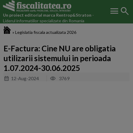
menu
search
Un proiect editorial marca
Rentrop&Straton
-
Liderul informatiilor specializate din Romania
Fiscalitatea.ro
»
Legislatia fiscala actualizata 2026
E-Factura: Cine NU are obligatia
utilizarii sistemului in perioada
1.07.2024-30.06.2025
12-Aug-2024
3769