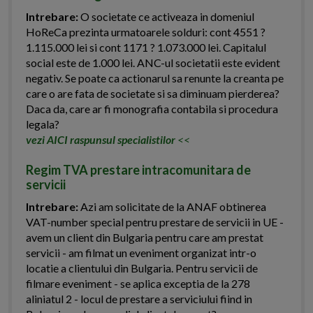
Intrebare:
O societate ce activeaza in domeniul
HoReCa prezinta urmatoarele solduri: cont 4551 ?
1.115.000 lei si cont 1171 ? 1.073.000 lei. Capitalul
social este de 1.000 lei. ANC-ul societatii este evident
negativ. Se poate ca actionarul sa renunte la creanta pe
care o are fata de societate si sa diminuam pierderea?
Daca da, care ar fi monografia contabila si procedura
legala?
vezi AICI raspunsul specialistilor
<<
Regim TVA prestare intracomunitara de
servicii
Intrebare:
Azi am solicitate de la ANAF obtinerea
VAT-number special pentru prestare de servicii in UE -
avem un client din Bulgaria pentru care am prestat
servicii - am filmat un eveniment organizat intr-o
locatie a clientului din Bulgaria. Pentru servicii de
filmare eveniment - se aplica exceptia de la 278
aliniatul 2 - locul de prestare a serviciului fiind in