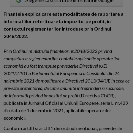
Alege-ne ca sursa ta de informatii in Google
F
inantele explica care este modalitatea de raportare a
informatiilor referitoare la impozitul pe profit, in
contextul reglementarilor introduse prin Ordinul
2048/2022.
Prin
Ordinul ministrului finantelor nr.2048/2022 privind
completarea reglementarilor contabile aplicabile operatorilor
economici au fost transpuse prevederile Directivei (UE)
2021/2.101 a Parlamentului European si a Consiliului din 24
noiembrie 2021 de modificare a Directivei 2013/34/UE in ceea ce
priveste prezentarea, de catre anumite intreprinderi si sucursale,
de informatii privind impozitul pe profit
(Directiva CbCR),
publicata in Jurnalul Oficial al Uniunii Europene, seria L, nr.429
din data de 1 decembrie 2021, aplicabile operatorilor
economici.
Conform art.III si art.III1 din ordinul mentionat, prevederile