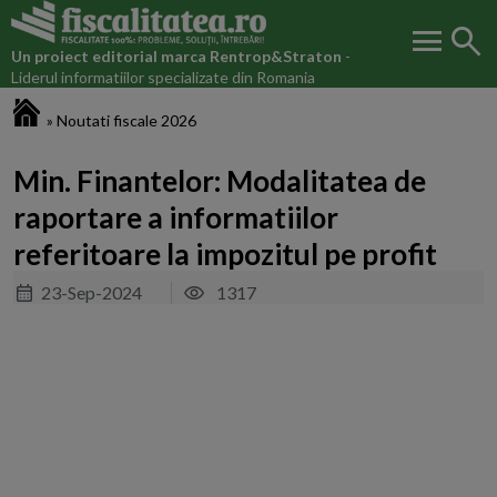
menu
search
Un proiect editorial marca
Rentrop&Straton
-
Liderul informatiilor specializate din Romania
Fiscalitatea.ro
»
Noutati fiscale 2026
Min. Finantelor: Modalitatea de
raportare a informatiilor
referitoare la impozitul pe profit
23-Sep-2024
1317