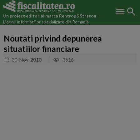
menu
search
Un proiect editorial marca
Rentrop&Straton
-
Liderul informatiilor specializate din Romania
Noutati privind depunerea
situatiilor financiare
30-Nov-2010
3616