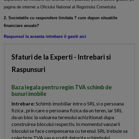
pagina de internet a Oficiului National al Registrului Comertului.
2. Societatile cu raspundere limitata ? cum depun situatiile
financiare anuale?
Raspunsul la aceasta
intrebare il gasiti aici
Sfaturi de la Experti - Intrebari si
Raspunsuri
Baza legala pentru regim TVA schimb de
bunuri imobile
Intrebare:
Schimb imobiliar intre o SRL si o persoana
fizica , prin care o persoana fizica da un teren, iar SRL
da un bloc la valoarea terenului achizitionat dupa
construirea blocului respectiv. In momentul vanzarii
blocului se face compensarea cu terenul. SRL trebuie sa
colecteze TVA sau e scutit datorita schimbului