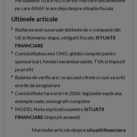
Persoanelor fizice NU li se vor mai cere documentele
pe care ANAF le are deja despre situatia fiscala
Ultimele articole
Radierea unei sucursale detinute de o companie din
UE in Romania: etape, obligatii fiscale,
SITUATII
FINANCIARE
Contabilitatea unui ONG: ghidul complet pentru
sponsorizari, fonduri nerambursabile, TVA si impozit
pe profit
Balanta de verificare: ce ascund cifrele si cum sa eviti
erorile de inregistrare
Contabilitate fara erori in 2026: legislatie explicata,
exemple reale, monografii complete
MODEL Nota explicativa pentru
SITUATII
FINANCIARE
(impozit amanat)
Mai multe articole despre
situatii financiare