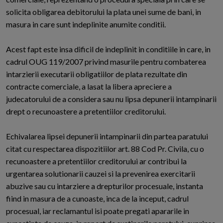
solicita obligarea debitorului la plata unei sume de bani, in
masura in care sunt indeplinite anumite conditii.
Acest fapt este insa dificil de indeplinit in conditiile in care, in
cadrul OUG 119/2007 privind masurile pentru combaterea
intarzierii executarii obligatiilor de plata rezultate din
contracte comerciale, a lasat la libera apreciere a
judecatorului de a considera sau nu lipsa depunerii intampinarii
drept o recunoastere a pretentiilor creditorului.
Echivalarea lipsei depunerii intampinarii din partea paratului
citat cu respectarea dispozitiilor art. 88 Cod Pr. Civila, cu o
recunoastere a pretentiilor creditorului ar contribui la
urgentarea solutionarii cauzei si la prevenirea exercitarii
abuzive sau cu intarziere a drepturilor procesuale, instanta
fiind in masura de a cunoaste, inca de la inceput, cadrul
procesual, iar reclamantul isi poate pregati apararile in