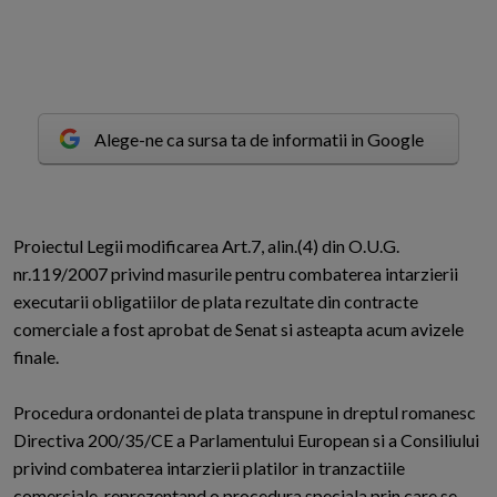
Alege-ne ca sursa ta de informatii in Google
P
roiectul Legii modificarea Art.7, alin.(4) din O.U.G.
nr.119/2007 privind masurile pentru combaterea intarzierii
executarii obligatiilor de plata rezultate din contracte
comerciale a fost aprobat de Senat si asteapta acum avizele
finale.
Procedura ordonantei de plata transpune in dreptul romanesc
Directiva 200/35/CE a Parlamentului European si a Consiliului
privind combaterea intarzierii platilor in tranzactiile
comerciale, reprezentand o procedura speciala prin care se