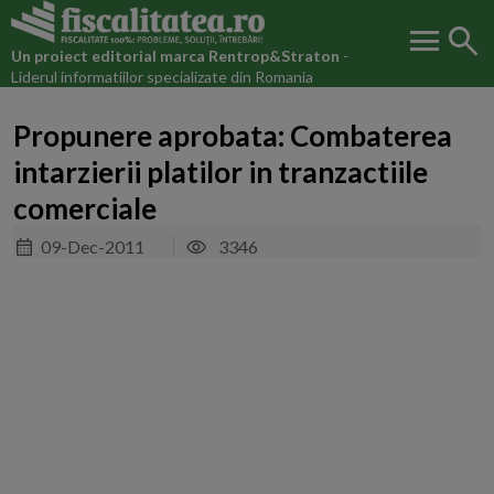
menu
search
Un proiect editorial marca
Rentrop&Straton
-
Liderul informatiilor specializate din Romania
Propunere aprobata: Combaterea
intarzierii platilor in tranzactiile
comerciale
09-Dec-2011
3346