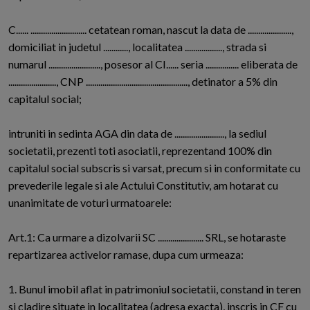
C...... ........................... cetatean roman, nascut la data de .....................,
domiciliat in judetul ............, localitatea .................., strada si
numarul ........................., posesor al CI...... seria ................ eliberata de
......................., CNP ................................................., detinator a 5% din
capitalul social;
intruniti in sedinta AGA din data de ........................, la sediul
societatii, prezenti toti asociatii, reprezentand 100% din
capitalul social subscris si varsat, precum si in conformitate cu
prevederile legale si ale Actului Constitutiv, am hotarat cu
unanimitate de voturi urmatoarele:
Art.1: Ca urmare a dizolvarii SC ...................... SRL, se hotaraste
repartizarea activelor ramase, dupa cum urmeaza:
1. Bunul imobil aflat in patrimoniul societatii, constand in teren
si cladire situate in localitatea (adresa exacta), inscris in CF cu