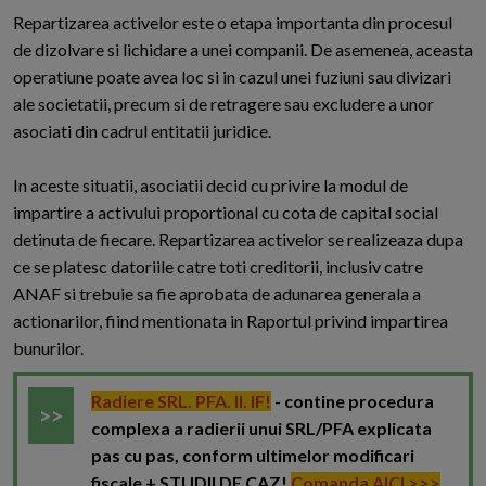
R
epartizarea activelor este o etapa importanta din procesul
de dizolvare si lichidare a unei companii. De asemenea, aceasta
operatiune poate avea loc si in cazul unei fuziuni sau divizari
ale societatii, precum si de retragere sau excludere a unor
asociati din cadrul entitatii juridice.
In aceste situatii, asociatii decid cu privire la modul de
impartire a activului proportional cu cota de capital social
detinuta de fiecare. Repartizarea activelor se realizeaza dupa
ce se platesc datoriile catre toti creditorii, inclusiv catre
ANAF si trebuie sa fie aprobata de adunarea generala a
actionarilor, fiind mentionata in Raportul privind impartirea
bunurilor.
Radiere SRL. PFA. II. IF!
- contine procedura
complexa a radierii unui SRL/PFA explicata
pas cu pas, conform ultimelor modificari
fiscale + STUDII DE CAZ!
Comanda AICI >>>