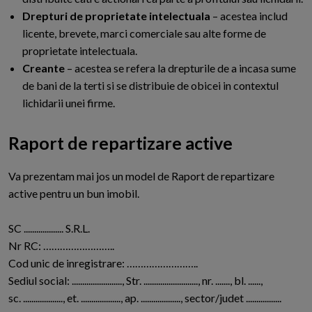
Drepturi de proprietate intelectuala
– acestea includ
licente, brevete, marci comerciale sau alte forme de
proprietate intelectuala.
Creante
– acestea se refera la drepturile de a incasa sume
de bani de la terti si se distribuie de obicei in contextul
lichidarii unei firme.
Raport de repartizare active
V
a prezentam mai jos un model de Raport de repartizare
active pentru un bun imobil.
SC ................... S.R.L.
Nr RC: ……………………..
Cod unic de inregistrare: ……………………..
Sediul social: ........................, Str. .........................., nr. ......., bl. ......,
sc. ..................., et. ..................., ap. ..................., sector/judet .................