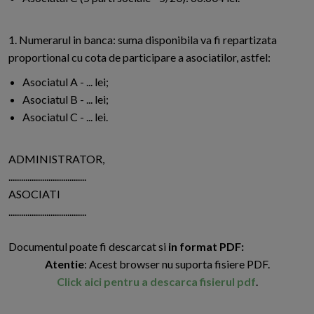
1. Numerarul in banca: suma disponibila va fi repartizata
proportional cu cota de participare a asociatilor, astfel:
Asociatul A - ... lei;
Asociatul B - ... lei;
Asociatul C - ... lei.
ADMINISTRATOR,
.....................................
ASOCIATI
.....................................
Documentul poate fi descarcat si
in format PDF:
Atentie
: Acest browser nu suporta fisiere PDF.
Click aici pentru a descarca fisierul pdf
.