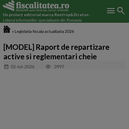
menu
search
Un proiect editorial marca
Rentrop&Straton
-
Liderul informatiilor specializate din Romania
Fiscalitatea.ro
»
Legislatia fiscala actualizata 2026
[MODEL] Raport de repartizare
active si reglementari cheie
02-Iul-2026
3997