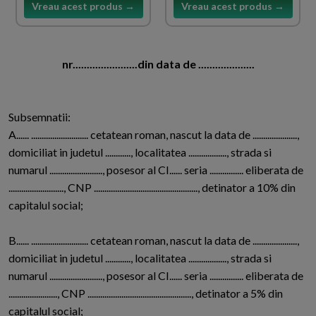
Vreau acest produs →
Vreau acest produs →
nr.......................din data de ....................
Subsemnatii:
A...... ........................... cetatean roman, nascut la data de .....................,
domiciliat in judetul ............, localitatea .................., strada si
numarul ........................., posesor al CI...... seria ................ eliberata de
.........................., CNP ................................................., detinator a 10% din
capitalul social;
B...... ........................... cetatean roman, nascut la data de .....................,
domiciliat in judetul ............, localitatea .................., strada si
numarul ........................., posesor al CI...... seria ................ eliberata de
......................., CNP ................................................., detinator a 5% din
capitalul social;