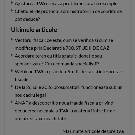
Ajustarea
TVA
creeaza probleme. Iata un exemplu
Cheltuieli de protocol administrator. In ce conditii se
pot deduce?
Ultimele articole
Vectorul fiscal: ce este, cum se verifica si cum se
modifica prin Declaratia 700. STUDII DE CAZ
Acordare teren cu titlu gratuit: donatie sau
sponsorizare? Ce recomanda specialistii?
Webinar
TVA
in practica. Studii de caz si interpretari
fiscale
De la 26 iulie 2026 prosumatorii functioneaza sub un
nou cadru legal
ANAF a descoperit o noua frauda fiscala privind
deducerea nelegala a
TVA
, transferuri intre firme
afiliate si taxe neachitate
Mai multe articole despre
tva