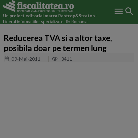
menu
search
Un proiect editorial marca
Rentrop&Straton
-
Liderul informatiilor specializate din Romania
Reducerea TVA si a altor taxe,
posibila doar pe termen lung
09-Mai-2011
3411