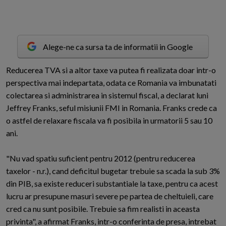
Alege-ne ca sursa ta de informatii in Google
R
educerea TVA si a altor taxe va putea fi realizata doar intr-o
perspectiva mai indepartata, odata ce Romania va imbunatati
colectarea si administrarea in sistemul fiscal, a declarat luni
Jeffrey Franks, seful misiunii FMI in Romania. Franks crede ca
o astfel de relaxare fiscala va fi posibila in urmatorii 5 sau 10
ani.
"Nu vad spatiu suficient pentru 2012 (pentru reducerea
taxelor - n.r.), cand deficitul bugetar trebuie sa scada la sub 3%
din PIB, sa existe reduceri substantiale la taxe, pentru ca acest
lucru ar presupune masuri severe pe partea de cheltuieli, care
cred ca nu sunt posibile. Trebuie sa fim realisti in aceasta
privinta", a afirmat Franks, intr-o conferinta de presa, intrebat