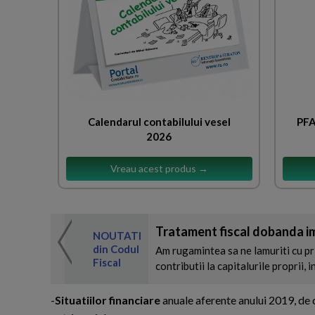
Calendarul contabilului vesel
PFA
2026
Vreau acest produs →
Tratament fiscal dobanda i
 de expertul
NOUTATI
odul Fiscal
din Codul
Am rugamintea sa ne lamuriti cu pr
Fiscal
contributii la capitalurile proprii, 
-
Situatiilor financiare
anuale aferente anului 2019, de ca