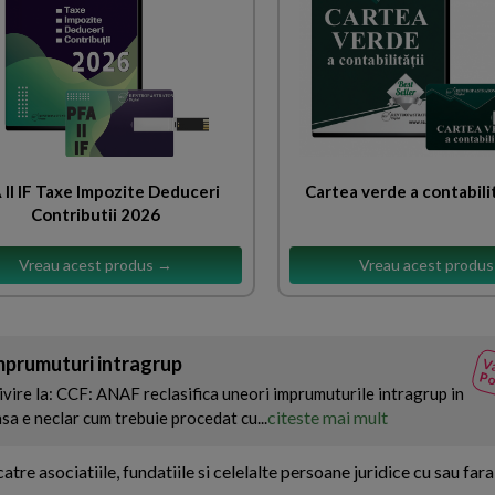
 II IF Taxe Impozite Deduceri
Cartea verde a contabili
Contributii 2026
Vreau acest produs →
Vreau acest produ
mprumuturi intragrup
Va
Po
ivire la: CCF: ANAF reclasifica uneori imprumuturile intragrup in
citeste mai mult
insa e neclar cum trebuie procedat cu...
tre asociatiile, fundatiile si celelalte persoane juridice cu sau far