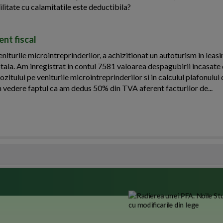
ilitate cu calamitatile este deductibila?
nt fiscal
iturile microintreprinderilor, a achizitionat un autoturism in leasi
otala. Am inregistrat in contul 7581 valoarea despagubirii incasate 
ozitului pe veniturile microintreprinderilor si in calculul plafonulu
n vedere faptul ca am dedus 50% din TVA aferent facturilor de...