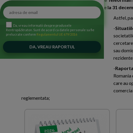
pentru depunerea situatiilor financiare la 31 dece
Astfel, p
Da, vreau informatii despre produsele
-
Situatii
Rentrop&Straton. Sunt de acord ca datele personale sa fie
prelucrate conform
Regulamentul UE 679/2016
societatil
cercetare
sau domici
rezidente
-
Raporta
Romania d
care au op
comercial
reglementata;