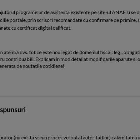
 ajutorul programelor de asistenta existente pe site-ul ANAF si se 
ficiile postale, prin scrisori recomandate cu confirmare de primire, 
te cu certificat digital calificat.
n atentia dvs. tot ce este nou legat de domeniul fiscal: legi, obligati
ntru contribuabili. Explicam in mod detaliat modificarile aparute si o
enerata de noutatile cotidiene!
aspunsuri
urator (nu exista vreun proces verbal al autoritatilor) calamitatea u