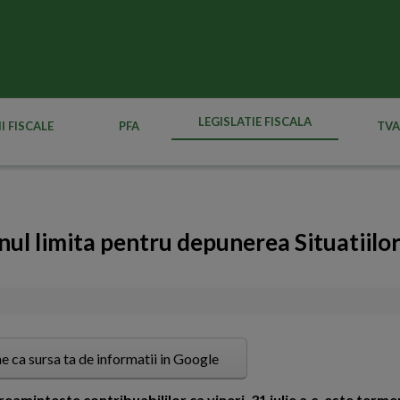
LEGISLATIE FISCALA
I FISCALE
PFA
TVA
ul limita pentru depunerea Situatiilo
e ca sursa ta de informatii in Google
aminteste contribuabililor ca vineri, 31 iulie a.c. este termen