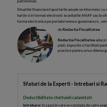
patrimonial.
Situatiile financiare/raportarile anuale se intocmesc cu
hartie si in format electronic la unitatile ANAF sau la o
forma electronica pe portalul www.e-guvernare.ro , semna
de
Redactia Fiscalitatea
Redactia Fiscalitatea
aduce i
plati, impozite si facilitati pe
practice pentru orice dilema g
Sfaturi de la Experti - Intrebari si R
Deductibilitate cheltuieli calamitati
Intrebare:
In cazul in care se constata de catre asig