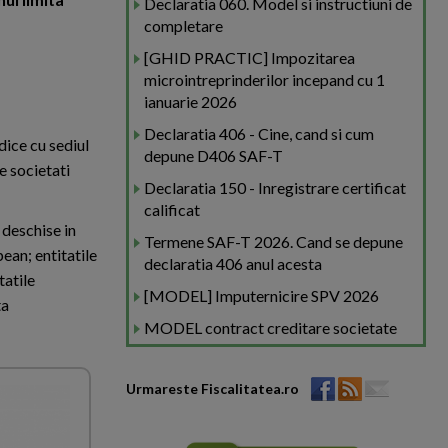
Declaratia 060. Model si instructiuni de
completare
[GHID PRACTIC] Impozitarea
microintreprinderilor incepand cu 1
ianuarie 2026
Declaratia 406 - Cine, cand si cum
dice cu sediul
depune D406 SAF-T
e societati
Declaratia 150 - Inregistrare certificat
calificat
 deschise in
Termene SAF-T 2026. Cand se depune
ean; entitatile
declaratia 406 anul acesta
tatile
[MODEL] Imputernicire SPV 2026
ta
MODEL contract creditare societate
Urmareste Fiscalitatea.ro