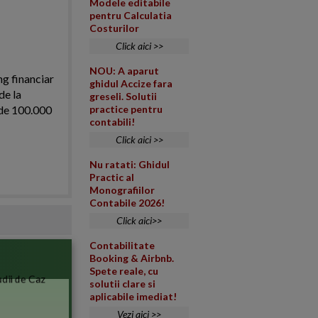
Modele editabile
pentru Calculatia
Costurilor
Click aici >>
NOU: A aparut
ng financiar
ghidul Accize fara
de la
greseli. Solutii
i de 100.000
practice pentru
contabili!
Click aici >>
Nu ratati: Ghidul
Practic al
Monografiilor
Contabile 2026!
Click aici>>
Contabilitate
Booking & Airbnb.
Spete reale, cu
solutii clare si
aplicabile imediat!
Vezi aici >>