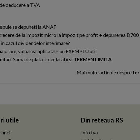
at de deducere a TVA
rebuie sa depuneti la ANAF
trecere de la impozit micro la impozit pe profit + depunerea D700
a in cazul dividendelor interimare?
ajorare, valoarea aplicata + un EXEMPLU util
turi. Suma de plata + declaratii si
TERMEN LIMITA
Mai multe articole despre
ter
ri utile
Din reteaua RS
uncii
Info tva