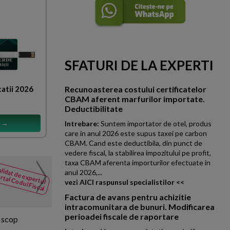
SFATURI DE LA EXPERTI
tatii 2026
Recunoasterea costului certificatelor
CBAM aferent marfurilor importate.
Deductibilitate
s →
Intrebare:
Suntem importator de otel, produs
care in anul 2026 este supus taxei pe carbon
CBAM. Cand este deductibila, din punct de
vedere fiscal, la stabilirea impozitului pe profit,
taxa CBAM aferenta importurilor efectuate in
Lichidare societate. Sol
lidat de expertul
NOUTATI
anul 2026,...
rtal Codul Fiscal
din Codul
vezi AICI raspunsul specialistilor <<
O persoana juridica intentione
Fiscal
de verificare prezinta urmatoa
Factura de avans pentru achizitie
intracomunitara de bunuri. Modificarea
perioadei fiscale de raportare
a scop