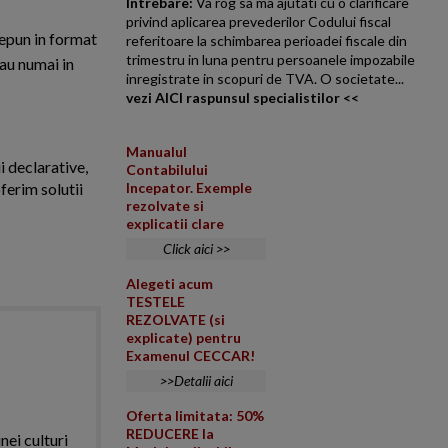
Intrebare:
Va rog sa ma ajutati cu o clarificare
privind aplicarea prevederilor Codului fiscal
depun in format
referitoare la schimbarea perioadei fiscale din
trimestru in luna pentru persoanele impozabile
sau numai in
inregistrate in scopuri de TVA. O societate...
vezi AICI raspunsul specialistilor <<
Manualul
i declarative,
Contabilului
ferim solutii
Incepator. Exemple
rezolvate si
explicatii clare
Click aici >>
Alegeti acum
TESTELE
REZOLVATE (si
explicate) pentru
Examenul CECCAR!
>>Detalii aici
Oferta limitata: 50%
REDUCERE la
nei culturi