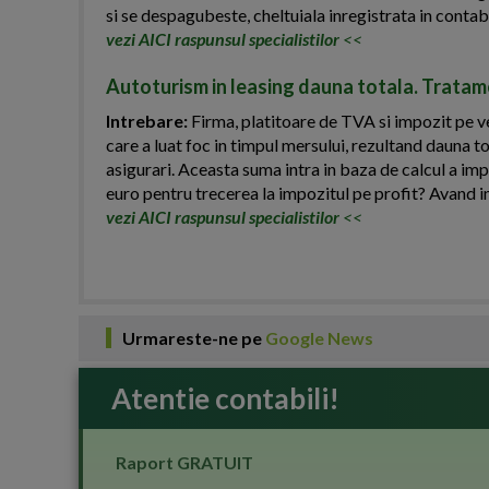
si se despagubeste, cheltuiala inregistrata in contab
vezi AICI raspunsul specialistilor
<<
Autoturism in leasing dauna totala. Tratame
Intrebare:
Firma, platitoare de TVA si impozit pe ven
care a luat foc in timpul mersului, rezultand dauna t
asigurari. Aceasta suma intra in baza de calcul a imp
euro pentru trecerea la impozitul pe profit? Avand i
vezi AICI raspunsul specialistilor
<<
Urmareste-ne pe
Google News
Atentie contabili!
Raport GRATUIT