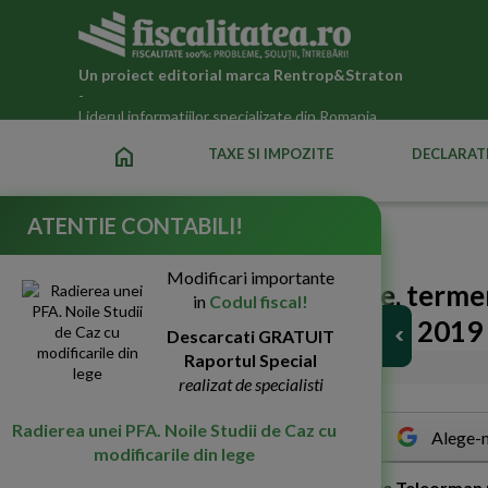
Un proiect editorial marca
Rentrop&Straton
-
Liderul informatiilor specializate din Romania
home
TAXE SI IMPOZITE
DECLARATI
ATENTIE CONTABILI!
Fiscalitatea.ro
»
Legislatia fiscala actualizata 2026
Modificari importante
Reminder ANAF! 31 iulie, termen
in
Codul fiscal!
financiare aferente anului 2019
Descarcati GRATUIT
Raportul Special
16-Iul-2020
2628
realizat de specialisti
Radierea unei PFA. Noile Studii de Caz cu
Alege-n
modificarile din lege
A
gentia Judeteana a Finantelor Publice Teleorman re