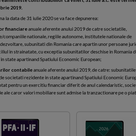
mbrie 2019.
ana la data de 31 iulie 2020 se va face depunerea:
lor financiare
anuale aferente anului 2019 de catre societatile,
e/companiile nationale, regiile autonome, institutele nationale de
dezvoltare, subunitati din Romania care apartin unor persoane juri
liul in strainatate, cu exceptia subunitatilor deschise in Romania d
 in state apartinand Spatiului Economic European;
rilor contabile
anuale aferente anului 2019, de catre: subunitatile
e societati rezidente in state apartinand Spatiului Economic Europ
tat pentru un exercitiu financiar diferit de anul calendaristic, socie
e ale caror valori mobiliare sunt admise la tranzactionare pe o pia