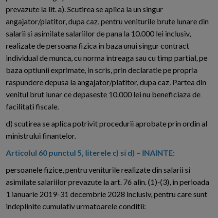
prevazute la lit. a). Scutirea se aplica la un singur
angajator/platitor, dupa caz, pentru veniturile brute lunare din
salarii si asimilate salariilor de pana la 10.000 lei inclusiv,
realizate de persoana fizica in baza unui singur contract
individual de munca, cu norma intreaga sau cu timp partial, pe
baza optiunii exprimate, in scris, prin declaratie pe propria
raspundere depusa la angajator/platitor, dupa caz. Partea din
venitul brut lunar ce depaseste 10.000 lei nu beneficiaza de
facilitati fiscale.
d) scutirea se aplica potrivit procedurii aprobate prin ordin al
ministrului finantelor.
Articolul 60 punctul 5, literele c) si d) – INAINTE:
persoanele fizice, pentru veniturile realizate din salarii si
asimilate salariilor prevazute la art. 76 alin. (1)-(3), in perioada
1 ianuarie 2019-31 decembrie 2028 inclusiv, pentru care sunt
indeplinite cumulativ urmatoarele conditii: