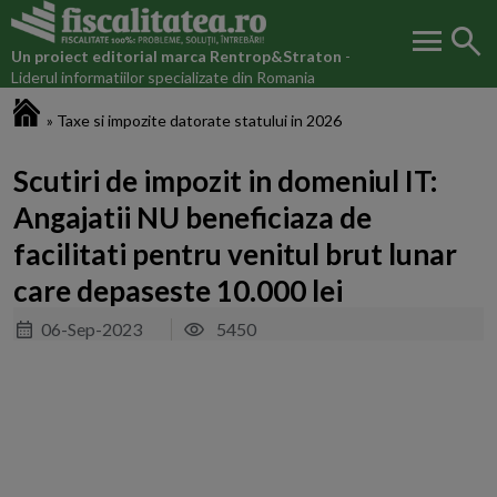
menu
search
Un proiect editorial marca
Rentrop&Straton
-
Liderul informatiilor specializate din Romania
Fiscalitatea.ro
»
Taxe si impozite datorate statului in 2026
Scutiri de impozit in domeniul IT:
Angajatii NU beneficiaza de
facilitati pentru venitul brut lunar
care depaseste 10.000 lei
06-Sep-2023
5450