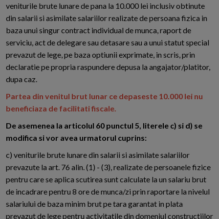
veniturile brute lunare de pana la 10.000 lei inclusiv obtinute
din salarii si asimilate salariilor realizate de persoana fizica in
baza unui singur contract individual de munca, raport de
serviciu, act de delegare sau detasare sau a unui statut special
prevazut de lege, pe baza optiunii exprimate, in scris, prin
declaratie pe propria raspundere depusa la angajator/platitor,
dupa caz.
Partea din venitul brut lunar ce depaseste 10.000 lei nu
beneficiaza de facilitati fiscale.
De asemenea la articolul 60 punctul 5, literele c) si d) se
modifica si vor avea urmatorul cuprins:
c) veniturile brute lunare din salarii si asimilate salariilor
prevazute la art. 76 alin. (1) - (3), realizate de persoanele fizice
pentru care se aplica scutirea sunt calculate la un salariu brut
de incadrare pentru 8 ore de munca/zi prin raportare la nivelul
salariului de baza minim brut pe tara garantat in plata
prevazut de lege pentru activitatile din domeniul constructiilor