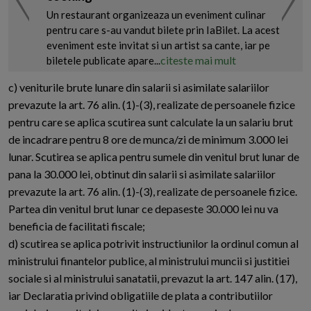
Un restaurant organizeaza un eveniment culinar
pentru care s-au vandut bilete prin IaBilet. La acest
eveniment este invitat si un artist sa cante, iar pe
citeste mai mult
biletele publicate apare...
c) veniturile brute lunare din salarii si asimilate salariilor
prevazute la art. 76 alin. (1)-(3), realizate de persoanele fizice
pentru care se aplica scutirea sunt calculate la un salariu brut
de incadrare pentru 8 ore de munca/zi de minimum 3.000 lei
lunar. Scutirea se aplica pentru sumele din venitul brut lunar de
pana la 30.000 lei, obtinut din salarii si asimilate salariilor
prevazute la art. 76 alin. (1)-(3), realizate de persoanele fizice.
Partea din venitul brut lunar ce depaseste 30.000 lei nu va
beneficia de facilitati fiscale;
d) scutirea se aplica potrivit instructiunilor la ordinul comun al
ministrului finantelor publice, al ministrului muncii si justitiei
sociale si al ministrului sanatatii, prevazut la art. 147 alin. (17),
iar Declaratia privind obligatiile de plata a contributiilor