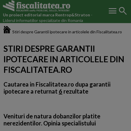
menu
search
Un proiect editorial marca
Rentrop&Straton
-
Liderul informatiilor specializate din Romania
Fiscalitatea.ro
Stiri despre Garantii ipotecare in articolele din Fiscalitatea.ro
STIRI DESPRE GARANTII
IPOTECARE IN ARTICOLELE DIN
FISCALITATEA.RO
Cautarea in Fiscalitatea.ro dupa
garantii
ipotecare
a returnat
6
rezultate
Venituri de natura dobanzilor platite
nerezidentilor. Opinia specialistului