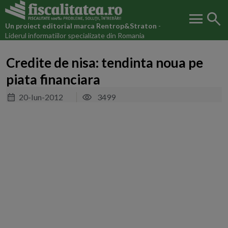
menu
search
Un proiect editorial marca
Rentrop&Straton
-
Liderul informatiilor specializate din Romania
Credite de nisa: tendinta noua pe
piata financiara
20-Iun-2012
3499