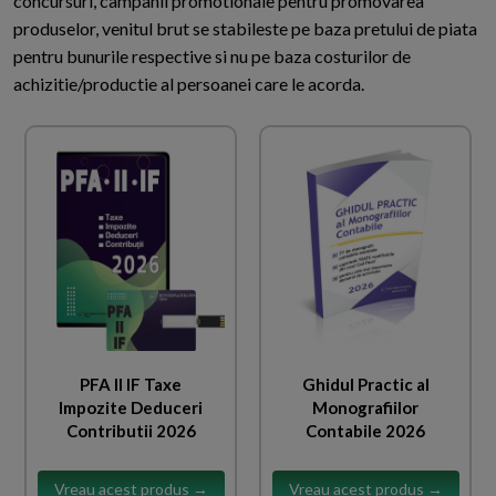
concursuri, campanii promotionale pentru promovarea
produselor, venitul brut se stabileste pe baza pretului de piata
pentru bunurile respective si nu pe baza costurilor de
achizitie/productie al persoanei care le acorda.
PFA II IF Taxe
Ghidul Practic al
Impozite Deduceri
Monografiilor
Contributii 2026
Contabile 2026
Vreau acest produs →
Vreau acest produs →