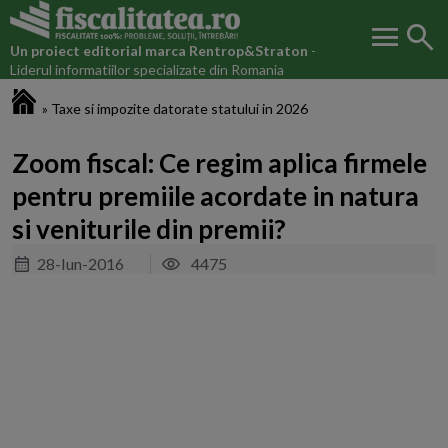
menu
search
Un proiect editorial marca
Rentrop&Straton
-
Liderul informatiilor specializate din Romania
Fiscalitatea.ro
»
Taxe si impozite datorate statului in 2026
Zoom fiscal: Ce regim aplica firmele
pentru premiile acordate in natura
si veniturile din premii?
28-Iun-2016
4475