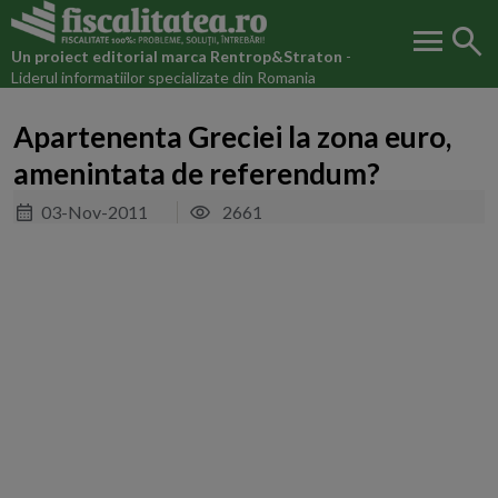
menu
search
Un proiect editorial marca
Rentrop&Straton
-
Liderul informatiilor specializate din Romania
Apartenenta Greciei la zona euro,
amenintata de referendum?
03-Nov-2011
2661