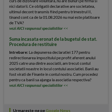
curs de dizolvare voluntara, nu are bunuri pe firma si
nici datorii. Ce obligatii declarative are societatea,
ultimul decont transmis fiind pentru trimestrul II,
tinand cont ca de la 01.08.2026 nu mai este platitoare
de TVA?
vezi AICI raspunsul specialistilor
<<
Suma incasata eronat de la bugetul de stat.
Procedura de restituire
Intrebare:
La depunerea declaratiei 177 pentru
redirectionarea impozitului pe profit aferent anului
2025 catre una dintre asociatii, am trecut contul
societatii noastre in locul contului asociatiei. Banii au
fost virati de Finante in contul nostru. Cum procedez
pentru ca banii sa ajunga la asociatia respectiva?
vezi AICI raspunsul specialistilor
<<
Urmareste-ne pe
Google News