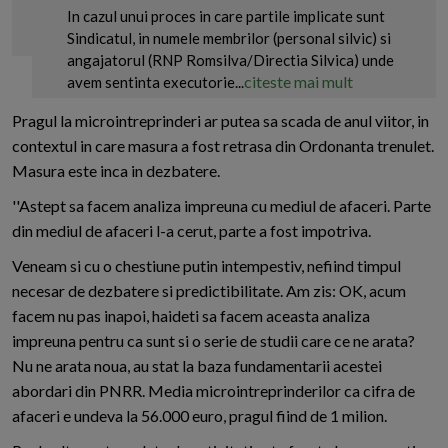
In cazul unui proces in care partile implicate sunt
Sindicatul, in numele membrilor (personal silvic) si
angajatorul (RNP Romsilva/Directia Silvica) unde
citeste mai mult
avem sentinta executorie...
Pragul la microintreprinderi ar putea sa scada de anul viitor, in
contextul in care masura a fost retrasa din Ordonanta trenulet.
Masura este inca in dezbatere.
''Astept sa facem analiza impreuna cu mediul de afaceri. Parte
din mediul de afaceri l-a cerut, parte a fost impotriva.
Veneam si cu o chestiune putin intempestiv, nefiind timpul
necesar de dezbatere si predictibilitate. Am zis: OK, acum
facem nu pas inapoi, haideti sa facem aceasta analiza
impreuna pentru ca sunt si o serie de studii care ce ne arata?
Nu ne arata noua, au stat la baza fundamentarii acestei
abordari din PNRR. Media microintreprinderilor ca cifra de
afaceri e undeva la 56.000 euro, pragul fiind de 1 milion.