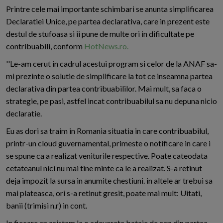
Printre cele mai importante schimbari se anunta simplificarea
Declaratiei Unice, pe partea declarativa, care in prezent este
destul de stufoasa si ii pune de multe ori in dificultate pe
contribuabili, conform
HotNews.ro.
''Le-am cerut in cadrul acestui program si celor de la ANAF sa-
mi prezinte o solutie de simplificare la tot ce inseamna partea
declarativa din partea contribuabililor. Mai mult, sa faca o
strategie, pe pasi, astfel incat contribuabilul sa nu depuna nicio
declaratie.
Eu as dori sa traim in Romania situatia in care contribuabilul,
printr-un cloud guvernamental, primeste o notificare in care i
se spune ca a realizat veniturile respective. Poate cateodata
cetateanul nici nu mai tine minte ca le a realizat. S-a retinut
deja impozit la sursa in anumite chestiuni. in altele ar trebui sa
mai plateasca, ori s-a retinut gresit, poate mai mult: Uitati,
banii (trimisi n.r) in cont.
In fiecare an asistam la o adevarata bataie de cap din partea