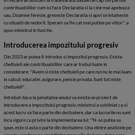
contribuabililor cum isi face Declaratia si la cine mai apeleaza
sau, Doamne fereste, greseste Declaratia si apoi se intalneste
cu situatii de nedorit. Speram sa fie cat mai putine pe viitor'', a
spus ministrul in functie.
Introducerea impozitului progresiv
Din 2023 ar putea fi introdus si impozitul progresiv. Exista
cheltuieli ale contribuabililor care ar trebui luate in
considerare: ''Avem si niste cheltuieli pe care noi nu le mai luam
in calcul: educatie, asigurare, pensie privata. Sunt tot niste
cheltuieli" .
Intrebat daca la jumatatea anului va exista un proiect de
introducere a impozitului progresiv, ministrul a subliniat ca si
acest lucru va face parte din dezbatere, dar ca lucrurile nu sunt
inca sigure cu privire la implementarea lui: ''N-as putea sa
spun, este si asta o parte din dezbatere. Una dintre analizele pe
care le vom face pe unul dintre grupurile de lucru, dupa care