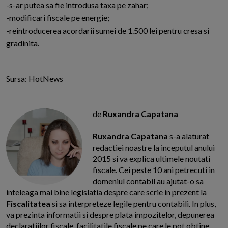
-s-ar putea sa fie introdusa taxa pe zahar;
-modificari fiscale pe energie;
-reintroducerea acordarii sumei de 1.500 lei pentru cresa si
gradinita.
Sursa: HotNews
de
Ruxandra Capatana
Ruxandra Capatana
s-a alaturat
redactiei noastre la inceputul anului
2015 si va explica ultimele noutati
fiscale. Cei peste 10 ani petrecuti in
domeniul contabil au ajutat-o sa
inteleaga mai bine legislatia despre care scrie in prezent la
Fiscalitatea
si sa interpreteze legile pentru contabili. In plus,
va prezinta informatii si despre plata impozitelor, depunerea
declaratiilor fiscale, facilitatile fiscale pe care le pot obtine