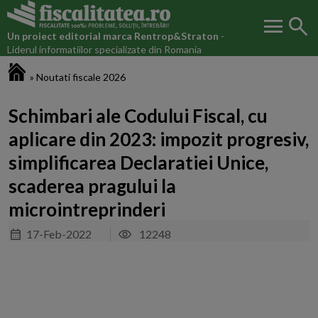
menu
search
Un proiect editorial marca
Rentrop&Straton
-
Liderul informatiilor specializate din Romania
Fiscalitatea.ro
»
Noutati fiscale 2026
Schimbari ale Codului Fiscal, cu
aplicare din 2023: impozit progresiv,
simplificarea Declaratiei Unice,
scaderea pragului la
microintreprinderi
17-Feb-2022
12248