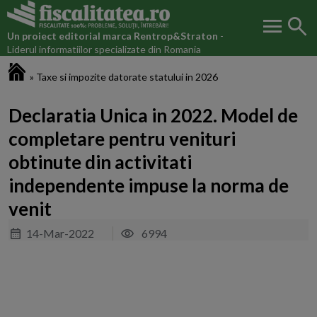
menu
search
Un proiect editorial marca
Rentrop&Straton
-
Liderul informatiilor specializate din Romania
Fiscalitatea.ro
»
Taxe si impozite datorate statului in 2026
Declaratia Unica in 2022. Model de
completare pentru venituri
obtinute din activitati
independente impuse la norma de
venit
14-Mar-2022
6994