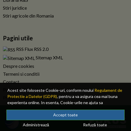
Stiri juridice
Stiri agricole din Romania
Pagini utile
RSS Flux RSS 2.0
Sitemap XML
Despre cookies
Termeni si conditii
Contact
Publicitate
Acest site foloseste Cookie-uri, conform noului
Regulament de
Protectie a Datelor (GDPR)
, pentru a va asigura cea mai buna
Privacy policy RO
experienta online. In esenta, Cookie-urile ne ajuta sa
imbunatatim continutul de pe site, oferindu-va dvs., cititorul, o
© 2026 Fiscalitatea.ro. Toate drepturile rezervate.
experienta online personalizata si mult mai rapida. Ele sunt
Accept toate
folosite doar de site-ul nostru si partenerii nostri de incredere.
Administrează
Refuză toate
Click
AICI
pentru detalii despre politica de Cookie-uri.