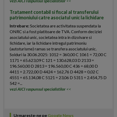
vezi AICI raspunsul specialistilor
<<
Tratament contabil si fiscal al transferului
patrimoniului catre asociatul unic la lichidare
Intrebare:
Societatea are activitatea suspendata la
ONRC si a fost platitoare de TVA. Conform deciziei
asociatului unic, societatea intra in dizolvare si
lichidare, iar la lichidare intregul patrimoniu
(autoturisme) ramas se transfera asociatului unic.
Solduri la 30.06.2025: 1012 = 360,00 C 1061 = 72,00 C
1171 = 65.623,09 C 121 = 130.628,03 D 2133 =
196.560,00 D 2813 = 196.560,00 C 436 = 68,00 D
4411 = 2.722,00 D 4424 = 162,76 D 4428 = 0,02 C
4551 = 65.134,08 C 5121 = 23,06 D 5311 = 2.454,75 D
542 =...
vezi AICI raspunsul specialistilor
<<
Urmareste-ne pe
Google News