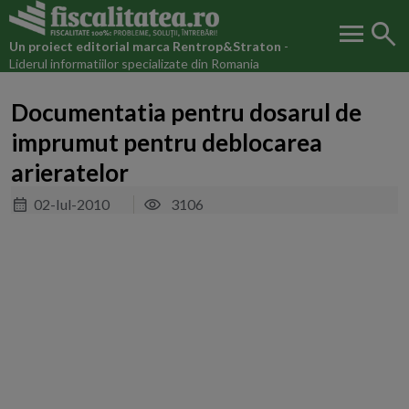
menu
search
Un proiect editorial marca
Rentrop&Straton
-
Liderul informatiilor specializate din Romania
Documentatia pentru dosarul de
imprumut pentru deblocarea
arieratelor
02-Iul-2010
3106