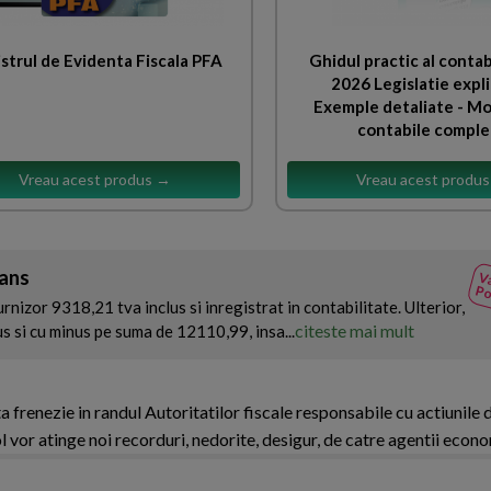
strul de Evidenta Fiscala PFA
Ghidul practic al contabi
2026 Legislatie expli
Exemple detaliate - Mo
contabile compl
Vreau acest produs →
Vreau acest produ
vans
Va
Po
rnizor 9318,21 tva inclus si inregistrat in contabilitate. Ulterior,
citeste mai mult
us si cu minus pe suma de 12110,99, insa...
 frenezie in randul Autoritatilor fiscale responsabile cu actiunile 
l vor atinge noi recorduri, nedorite, desigur, de catre agentii econo