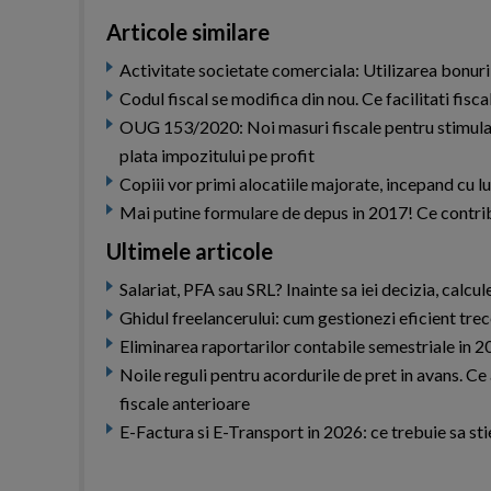
Articole similare
Activitate societate comerciala: Utilizarea bonurilo
Codul fiscal se modifica din nou. Ce facilitati fisc
OUG 153/2020: Noi masuri fiscale pentru stimularea
plata impozitului pe profit
Copiii vor primi alocatiile majorate, incepand cu l
Mai putine formulare de depus in 2017! Ce contri
Ultimele articole
Salariat, PFA sau SRL? Inainte sa iei decizia, calcu
Ghidul freelancerului: cum gestionezi eficient tre
Eliminarea raportarilor contabile semestriale in 
Noile reguli pentru acordurile de pret in avans. C
fiscale anterioare
E-Factura si E-Transport in 2026: ce trebuie sa sti