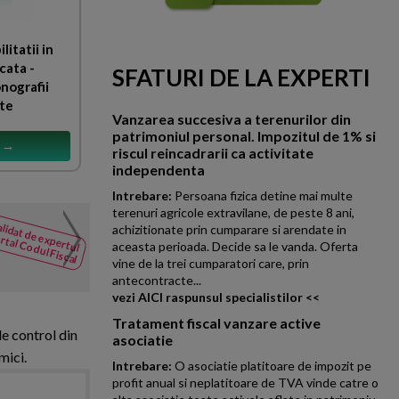
litatii in
cata -
SFATURI DE LA EXPERTI
nografii
ete
Vanzarea succesiva a terenurilor din
patrimoniul personal. Impozitul de 1% si
s →
riscul reincadrarii ca activitate
independenta
Intrebare:
Persoana fizica detine mai multe
terenuri agricole extravilane, de peste 8 ani,
Regimul fiscal al venitur
lidat de expertul
achizitionate prin cumparare si arendate in
NOUTATI
rtal Codul Fiscal
aceasta perioada. Decide sa le vanda. Oferta
din Codul
O persoana fizica, ce are si un
vine de la trei cumparatori care, prin
Fiscal
subinchirierea bunurilor imobil
antecontracte...
vezi AICI raspunsul specialistilor <<
Tratament fiscal vanzare active
de control din
asociatie
mici.
Intrebare:
O asociatie platitoare de impozit pe
profit anual si neplatitoare de TVA vinde catre o