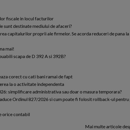
r fiscale in locul facturilor
ale sunt destinate mediului de afaceri?
 capitalurilor proprii ale firmelor. Se acorda reduceri de pana la
una mai!
buabili scapa de D 392 A si 392B?
leaza corect cu cati bani ramai de fapt
cerea la o activitate independenta
2026: simplificare administrativa sau doar o masura temporara?
e aduce Ordinul 827/2026 si cum poate fi folosit rollback-ul pentru
e orice contabil
Mai multe articole de