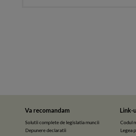
Va recomandam
Link-u
Solutii complete de legislatia muncii
Codul m
Depunere declaratii
Legea p