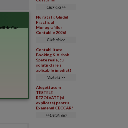
Click aici >>
Nu ratati: Ghidul
Practic al
Monografiilor
Contabile 2026!
Click aici>>
Contabilitate
Booking & Airbnb.
Spete reale, cu
solutii clare si
aplicabile imediat!
Vezi aici >>
Alegeti acum
TESTELE
REZOLVATE (si
explicate) pentru
Examenul CECCAR!
>>Detalii aici