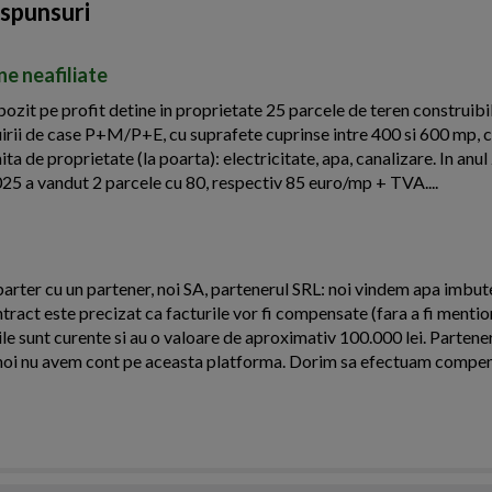
aspunsuri
ne neafiliate
zit pe profit detine in proprietate 25 parcele de teren construibil
ruirii de case P+M/P+E, cu suprafete cuprinse intre 400 si 600 mp, c
mita de proprietate (la poarta): electricitate, apa, canalizare. In anu
025 a vandut 2 parcele cu 80, respectiv 85 euro/mp + TVA....
arter cu un partener, noi SA, partenerul SRL: noi vindem apa imbutel
ntract este precizat ca facturile vor fi compensate (fara a fi menti
le sunt curente si au o valoare de aproximativ 100.000 lei. Partener
oi nu avem cont pe aceasta platforma. Dorim sa efectuam compens