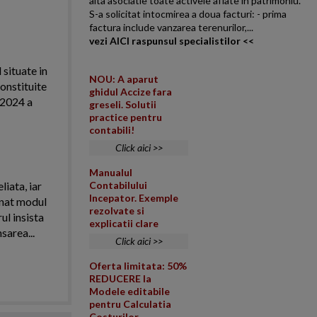
alta asociatie toate activele aflate in patrimoniu.
S-a solicitat intocmirea a doua facturi: - prima
factura include vanzarea terenurilor,...
vezi AICI raspunsul specialistilor <<
 situate in
NOU: A aparut
onstituite
ghidul Accize fara
l 2024 a
greseli. Solutii
practice pentru
contabili!
Click aici >>
Manualul
iata, iar
Contabilului
Incepator. Exemple
onat modul
rezolvate si
ul insista
explicatii clare
area...
Click aici >>
Oferta limitata: 50%
REDUCERE la
Modele editabile
pentru Calculatia
Costurilor