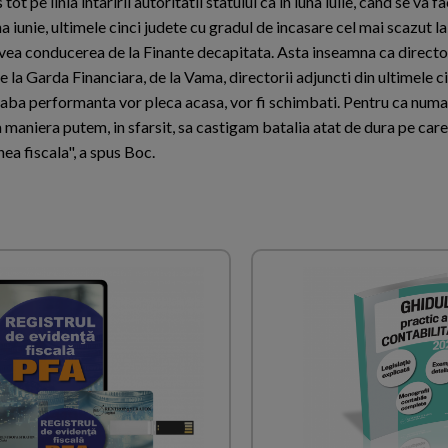
tot pe linia intaririi autoritatii statului ca in luna iulie, cand se va 
a iunie, ultimele cinci judete cu gradul de incasare cel mai scazut l
avea conducerea de la Finante decapitata. Asta inseamna ca director
e la Garda Financiara, de la Vama, directorii adjuncti din ultimele c
laba performanta vor pleca acasa, vor fi schimbati. Pentru ca numai
maniera putem, in sfarsit, sa castigam batalia atat de dura pe car
ea fiscala", a spus Boc.