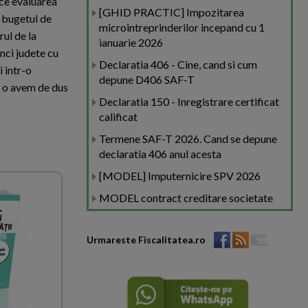
face evaluarea
[GHID PRACTIC] Impozitarea
a bugetul de
microintreprinderilor incepand cu 1
ul de la
ianuarie 2026
inci judete cu
Declaratia 406 - Cine, cand si cum
 intr-o
depune D406 SAF-T
e o avem de dus
Declaratia 150 - Inregistrare certificat
calificat
Termene SAF-T 2026. Cand se depune
declaratia 406 anul acesta
[MODEL] Imputernicire SPV 2026
MODEL contract creditare societate
Urmareste Fiscalitatea.ro