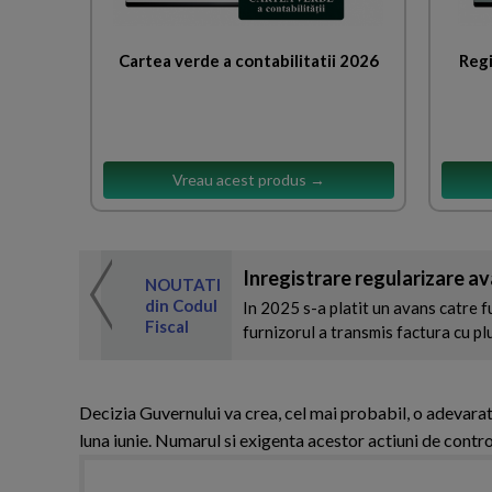
Cartea verde a contabilitatii 2026
Regi
Vreau acest produs →
Inregistrare regularizare a
 de expertul
NOUTATI
odul Fiscal
din Codul
In 2025 s-a platit un avans catre fu
Fiscal
furnizorul a transmis factura cu pl
Decizia Guvernului va crea, cel mai probabil, o adevarata
luna iunie. Numarul si exigenta acestor actiuni de contro