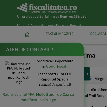
Un proiect editorial marca
Rentrop&Straton
-
Liderul informatiilor specializate din Romania
home
TAXE SI IMPOZITE
DECLARATI
ATENTIE CONTABILI!
Fiscul, sub presiune maxima
Modificari importante
01-Iun-2011
3292
in
Codul fiscal!
Descarcati GRATUIT
Alege-n
Raportul Special
realizat de specialisti
E
xecutivul a hotarat ca sefii directiilor fiscale din ulti
Radierea unei PFA. Noile Studii de Caz cu
functii in luna iulie, a declarat prim-ministrul Emil Boc,
modificarile din lege