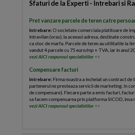
Sfaturi de la Experti - Intrebari si R
Pret vanzare parcele de teren catre persoa
Intrebare:
O societate comerciala platitoare de impo
intravilan (oras), la aceeasi adresa, destinate const
ca stoc de marfa. Parcele de teren au utilitatile la li
vandut 4 parcele cu 75 euro/mp + TVA, iar in anul 2
vezi AICI raspunsul specialistilor
<<
Compensare facturi
Intrebare:
Firma noastra a incheiat un contract de b
partenerul ne presteaza servicii de marketing. In co
de compensare). Fiecare parte a emis facturi, facturi
sa facem compensarea prin platforma SICOD, insa n
vezi AICI raspunsul specialistilor
<<