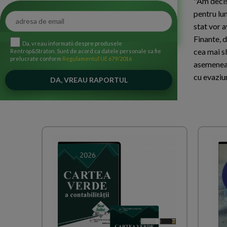
"Am decis 
pentru lun
stat vor 
Finante, d
Da, vreau informatii despre produsele
cea mai s
Rentrop&Straton. Sunt de acord ca datele personale sa fie
prelucrate conform
Regulamentul UE 679/2016
asemenea 
cu evaziun