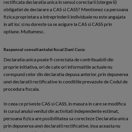
rectificata declaratia unica in sensul corectarii (stergerii)
obligatiei de declarare a CAS si CASS? Mentionez ca persoana
fizica proprietara a intreprinderii individuale nu este angajata
in alt loc si nu doreste sa se asigure la CAS si CASS prin
optiune. Multumesc.
Raspunsul consultantului fiscal Dani Cucu:
Declaratia unica poate fi corectata de contribuabili din
proprie initiativa, ori de cate ori informatiile actuale nu
corespund celor din declaratia depusa anterior, prin depunerea
unei declaratii rectificative in conditiile prevazute de Codul de
procedura fiscala.
In ceea ce priveste CAS si CASS, in masura in care se modifica
in cursul anului venitul din activitati independente estimat,
persoana fizica are posibilitatea sa corecteze Declaratia unica
prin depunerea unei declaratii rectificative, insa aceasta nu