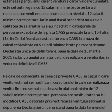
estimeaza pentru anul curent venituri a caror valoare cumulata
este cel putin egala cu 12 salarii minime brute pe tara si
realizeaza un venit net anual cumulat sub nivelul a 12 salarii
minime brute pe tara, iar in anul fiscal precedent nu au avut
calitatea de salariat si nu s-au incadrat in categoriile de
persoane exceptate de la plata CASS prevazute la art. 154 alin.
(1) din Codul fiscal, aceasta datoreaza CASS la o baza de
calcul echivalenta cu 6 salarii minime brute pe tara si depune
Declaratia unica de definitivare, pana la data de 15 martie
2021 inclusiv a anului urmator celui de realizare a veniturilor, in
vederea definitivarii CASS.
Pe cale de consecinta, in ceea ce priveste CASS, in cazul in care
venitul estimat se modifica in cursul anului in care se realizeaza
veniturile si nu se mai incadreaza in plafonul minim de 12
salarii minime brute pe tara, persoana are posibilitatea sa isi
modifice CASS datorata prin rectificarea venitului estimat si
depunerea Declaratiei unice, oricand pana la data termenului