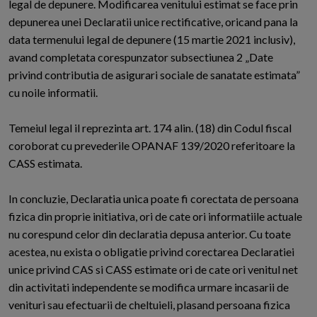
legal de depunere. Modificarea venitului estimat se face prin
depunerea unei Declaratii unice rectificative, oricand pana la
data termenului legal de depunere (15 martie 2021 inclusiv),
avand completata corespunzator subsectiunea 2 „Date
privind contributia de asigurari sociale de sanatate estimata”
cu noile informatii.
Temeiul legal il reprezinta art. 174 alin. (18) din Codul fiscal
coroborat cu prevederile OPANAF 139/2020 referitoare la
CASS estimata.
In concluzie, Declaratia unica poate fi corectata de persoana
fizica din proprie initiativa, ori de cate ori informatiile actuale
nu corespund celor din declaratia depusa anterior. Cu toate
acestea, nu exista o obligatie privind corectarea Declaratiei
unice privind CAS si CASS estimate ori de cate ori venitul net
din activitati independente se modifica urmare incasarii de
venituri sau efectuarii de cheltuieli, plasand persoana fizica