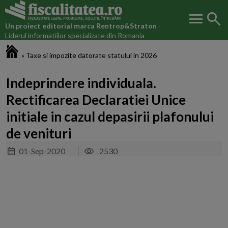
menu
search
Un proiect editorial marca
Rentrop&Straton
-
Liderul informatiilor specializate din Romania
Fiscalitatea.ro
»
Taxe si impozite datorate statului in 2026
Indeprindere individuala.
Rectificarea Declaratiei Unice
initiale in cazul depasirii plafonului
de venituri
01-Sep-2020
2530