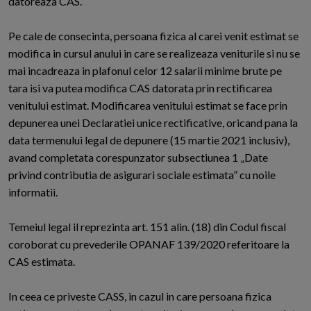
datoreaza CAS.
Pe cale de consecinta, persoana fizica al carei venit estimat se
modifica in cursul anului in care se realizeaza veniturile si nu se
mai incadreaza in plafonul celor 12 salarii minime brute pe
tara isi va putea modifica CAS datorata prin rectificarea
venitului estimat. Modificarea venitului estimat se face prin
depunerea unei Declaratiei unice rectificative, oricand pana la
data termenului legal de depunere (15 martie 2021 inclusiv),
avand completata corespunzator subsectiunea 1 „Date
privind contributia de asigurari sociale estimata” cu noile
informatii.
Temeiul legal il reprezinta art. 151 alin. (18) din Codul fiscal
coroborat cu prevederile OPANAF 139/2020 referitoare la
CAS estimata.
In ceea ce priveste CASS, in cazul in care persoana fizica