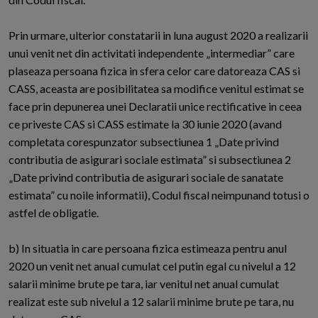
Prin urmare, ulterior constatarii in luna august 2020 a realizarii
unui venit net din activitati independente „intermediar” care
plaseaza persoana fizica in sfera celor care datoreaza CAS si
CASS, aceasta are posibilitatea sa modifice venitul estimat se
face prin depunerea unei Declaratii unice rectificative in ceea
ce priveste CAS si CASS estimate la 30 iunie 2020 (avand
completata corespunzator subsectiunea 1 „Date privind
contributia de asigurari sociale estimata” si subsectiunea 2
„Date privind contributia de asigurari sociale de sanatate
estimata” cu noile informatii), Codul fiscal neimpunand totusi o
astfel de obligatie.
b) In situatia in care persoana fizica estimeaza pentru anul
2020 un venit net anual cumulat cel putin egal cu nivelul a 12
salarii minime brute pe tara, iar venitul net anual cumulat
realizat este sub nivelul a 12 salarii minime brute pe tara, nu