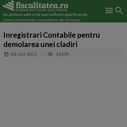
menu
search
Un proiect editorial marca
Rentrop&Straton
-
Liderul informatiilor specializate din Romania
Inregistrari Contabile pentru
demolarea unei cladiri
03-Oct-2011
12439