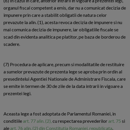
(6) In cazul in care, anterior intrarii in vigoare a prezentei legi,
organul fiscal competent a emis, dar nu a comunicat decizia de
impunere prin care a stabilit obligatii de natura celor
prevazute la alin. (1), acesta revoca decizia de impunere si nu
mai comunica decizia de impunere, iar obligatiile fiscale se
scad din evidenta analitica pe platitor, pe baza de borderou de
scadere.
(7) Procedura de aplicare, precum si modalitatile de restituire
a sumelor prevazute de prezenta lege se aproba prin ordin al
presedintelui Agentiei Nationale de Administrare Fiscala, care
se emite in termen de 30 de zile de la data intrarii in vigoare a
prezentei legi.
Aceasta lege a fost adoptata de Parlamentul Romaniei, in
conditiile
art. 77 alin. (2),
cu respectarea prevederilor
art. 75
si
ale
art. 76 alin. (2) din Constitutia Romaniei, republicata
.