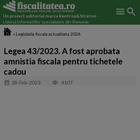
menu
search
Un proiect editorial marca
Rentrop&Straton
-
Liderul informatiilor specializate din Romania
Fiscalitatea.ro
»
Legislatia fiscala actualizata 2026
Legea 43/2023. A fost aprobata
amnistia fiscala pentru tichetele
cadou
28-Feb-2023
4107