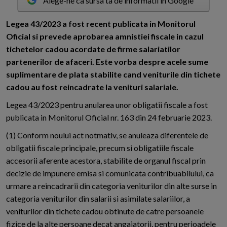
Alege-ne ca sursa ta de informatii in Google
L
egea 43/2023 a fost recent publicata in Monitorul
Oficial si prevede aprobarea amnistiei fiscale in cazul
tichetelor cadou acordate de firme salariatilor
partenerilor de afaceri. Este vorba despre acele sume
suplimentare de plata stabilite cand veniturile din tichete
cadou au fost reincadrate la venituri salariale.
Legea 43/2023 pentru anularea unor obligatii fiscale a fost
publicata in Monitorul Oficial nr. 163 din 24 februarie 2023.
(1) Conform noului act notmativ, se anuleaza diferentele de
obligatii fiscale principale, precum si obligatiile fiscale
accesorii aferente acestora, stabilite de organul fiscal prin
decizie de impunere emisa si comunicata contribuabilului, ca
urmare a reincadrarii din categoria veniturilor din alte surse in
categoria veniturilor din salarii si asimilate salariilor, a
veniturilor din tichete cadou obtinute de catre persoanele
fizice de la alte persoane decat angajatorii, pentru perioadele