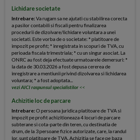
Lichidare societate
Intrebare:
Va rugam sa ne ajutati cu stabilirea corecta
a pasilor contabili si fiscali pentru finalizarea
procedurii de dizolvare/lichidare voluntara a unei
societati. Este vorba de o societate: * platitoare de
impozit pe profit; * inregistrata in scopuri de TVA, cu
perioada fiscala trimestriala; * cu un singur asociat. La
ONRC au fost deja efectuate urmatoarele demersuri: *
la data de 30.03.2026 a fost depusa cererea de
inregistrare a mentiunii privind dizolvarea si lichidarea
voluntara; * a fost adoptata...
vezi AICI raspunsul specialistilor
<<
Achizitie loc de parcare
Intrebare:
O persoana juridica platitoare de TVA si
impozit pe profit achizitioneaza 4 locuri de parcare
subterane si cota-parte din teren, cu destinatia de
drum, de la 3 persoane fizice autorizate, care, la randul
lor, sunt platitoare de TVA. Achizitia se face pe baza