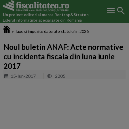
menu
search
Un proiect editorial marca
Rentrop&Straton
-
Liderul informatiilor specializate din Romania
Fiscalitatea.ro
»
Taxe si impozite datorate statului in 2026
Noul buletin ANAF: Acte normative
cu incidenta fiscala din luna iunie
2017
15-Iun-2017
2205