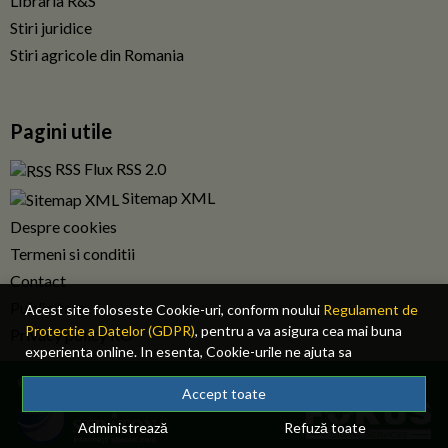
Libraria R&S
Stiri juridice
Stiri agricole din Romania
Pagini utile
RSS Flux RSS 2.0
Sitemap XML
Despre cookies
Termeni si conditii
Contact
Publicitate
Acest site foloseste Cookie-uri, conform noului
Regulament de
Protectie a Datelor (GDPR)
, pentru a va asigura cea mai buna
Privacy policy RO
experienta online. In esenta, Cookie-urile ne ajuta sa
imbunatatim continutul de pe site, oferindu-va dvs., cititorul, o
© 2026 Fiscalitatea.ro. Toate drepturile rezervate.
experienta online personalizata si mult mai rapida. Ele sunt
Accept toate
folosite doar de site-ul nostru si partenerii nostri de incredere.
Administrează
Refuză toate
Click
AICI
pentru detalii despre politica de Cookie-uri.