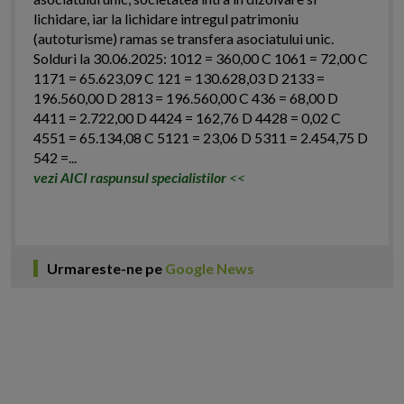
lichidare, iar la lichidare intregul patrimoniu
(autoturisme) ramas se transfera asociatului unic.
Solduri la 30.06.2025: 1012 = 360,00 C 1061 = 72,00 C
1171 = 65.623,09 C 121 = 130.628,03 D 2133 =
196.560,00 D 2813 = 196.560,00 C 436 = 68,00 D
4411 = 2.722,00 D 4424 = 162,76 D 4428 = 0,02 C
4551 = 65.134,08 C 5121 = 23,06 D 5311 = 2.454,75 D
542 =...
vezi AICI raspunsul specialistilor
<<
Urmareste-ne pe
Google News