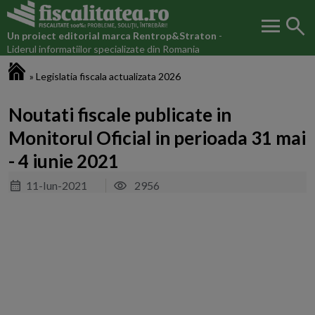
menu
search
Un proiect editorial marca
Rentrop&Straton
-
Liderul informatiilor specializate din Romania
Fiscalitatea.ro
»
Legislatia fiscala actualizata 2026
Noutati fiscale publicate in
Monitorul Oficial in perioada 31 mai
- 4 iunie 2021
11-Iun-2021
2956