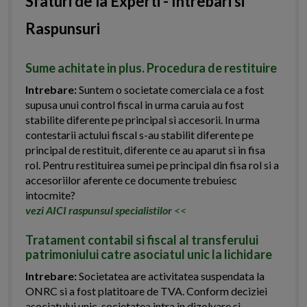
Sfaturi de la Experti - Intrebari si
Raspunsuri
Sume achitate in plus. Procedura de restituire
Intrebare:
Suntem o societate comerciala ce a fost
supusa unui control fiscal in urma caruia au fost
stabilite diferente pe principal si accesorii. In urma
contestarii actului fiscal s-au stabilit diferente pe
principal de restituit, diferente ce au aparut si in fisa
rol. Pentru restituirea sumei pe principal din fisa rol si a
accesoriilor aferente ce documente trebuiesc
intocmite?
vezi AICI raspunsul specialistilor
<<
Tratament contabil si fiscal al transferului
patrimoniului catre asociatul unic la lichidare
Intrebare:
Societatea are activitatea suspendata la
ONRC si a fost platitoare de TVA. Conform deciziei
asociatului unic, societatea intra in dizolvare si