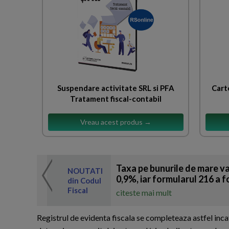
Suspendare activitate SRL si PFA
Cart
Tratament fiscal-contabil
Vreau acest produs →
Taxa pe bunurile de mare val
 de expertul
NOUTATI
odul Fiscal
0,9%, iar formularul 216 a 
din Codul
Fiscal
citeste mai mult
Registrul de evidenta fiscala se completeaza astfel inca