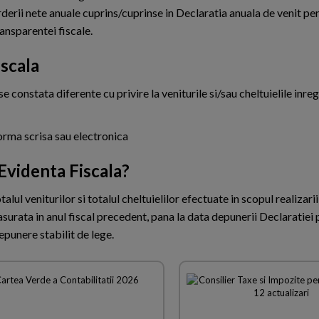
derii nete anuale cuprins/cuprinse in Declaratia anuala de venit pen
ransparentei fiscale.
scala
 constata diferente cu privire la veniturile si/sau cheltuielile inregi
forma scrisa sau electronica
Evidenta Fiscala?
ul veniturilor si totalul cheltuielilor efectuate in scopul realizarii
surata in anul fiscal precedent, pana la data depunerii Declaratiei 
epunere stabilit de lege.