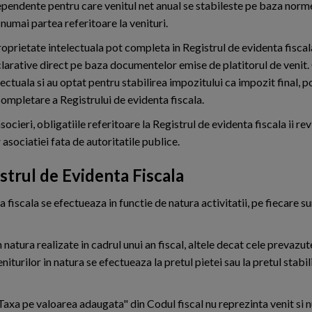
ndependente pentru care venitul net anual se stabileste pe baza norm
numai partea referitoare la venituri.
proprietate intelectuala pot completa in Registrul de evidenta fisca
declarative direct pe baza documentelor emise de platitorul de venit.
ectuala si au optat pentru stabilirea impozitului ca impozit final, po
 completare a Registrului de evidenta fiscala.
socieri, obligatiile referitoare la Registrul de evidenta fiscala ii rev
asociatiei fata de autoritatile publice.
istrul de Evidenta Fiscala
a fiscala se efectueaza in functie de natura activitatii, pe fiecare s
n natura realizate in cadrul unui an fiscal, altele decat cele prevazute 
eniturilor in natura se efectueaza la pretul pietei sau la pretul stabil
"Taxa pe valoarea adaugata" din Codul fiscal nu reprezinta venit si n