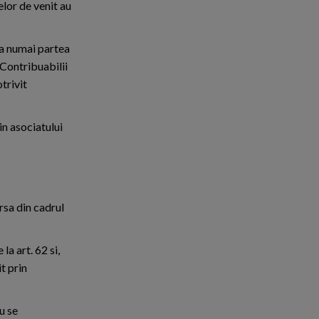
elor de venit au
la numai partea
 Contribuabilii
trivit
in asociatului
ursa din cadrul
la art. 62 si,
it prin
u se