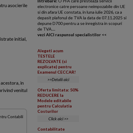
Intrebare:
O PFA care presteaza servicii
tru asocierile
electronice catre persoane neimpozabile din UE
si din afara UE constata, in luna iulie 2026, ca a
depasit plafonul de TVA la data de 07.11.2025 si
depune D700 pentru a se inregistra in scopuri
de TVA....
vezi AICI raspunsul specialistilor <<
strate initial,
Alegeti acum
TESTELE
REZOLVATE (si
explicate) pentru
Examenul CECCAR!
>>Detalii aici
 acestora, in
Oferta limitata: 50%
privind venitul
REDUCERE la
Modele editabile
pentru Calculatia
Costurilor
Click aici >>
Contabilitate