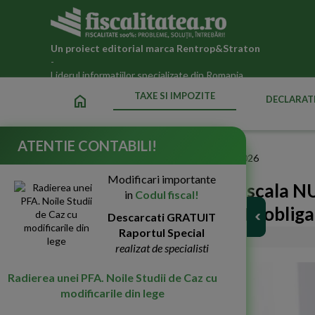
Un proiect editorial marca
Rentrop&Straton
-
Liderul informatiilor specializate din Romania
TAXE SI IMPOZITE
home
DECLARATI
ATENTIE CONTABILI!
Fiscalitatea.ro
»
Taxe si impozite datorate statului in 2026
Modificari importante
Registrul de Evidenta Fiscala N
in
Codul fiscal!
Categorii care au aceasta obliga
Descarcati GRATUIT
Raportul Special
03-Feb-2023
5902
realizat de specialisti
Radierea unei PFA. Noile Studii de Caz cu
modificarile din lege