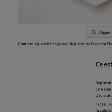
Alege-n
C
onform legislatiei in vigoare, Registrul de Evidenta F
Ce est
Registrul
care stau 
Declarati
In cazul a
fiscale, i