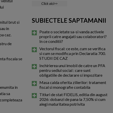
 venitul
Click aici>>
lui
SUBIECTELE SAPTAMANII
nitul brut si
sau in
Poate o societate sa-si vanda activele
pa caz.
proprii catre angajati sau colaboratori?
In ce conditii?
istru de
Vectorul fiscal: ce este, cum se verifica
si cum se modifica prin Declaratia 700.
STUDII DE CAZ
nta fiscala se
Inchirierea unui imobil de catre un PFA
pentru sediul social : care sunt
obligatiile de declarare si impozitare
Masa calda oferita zilierilor: tratament
fiscal si monografie contabila
denumita in
atia sa
Titluri de stat FIDELIS, editia din august
2026: dobanzi de pana la 7,50% si cum
se completeaza
alegi maturitatea potrivita