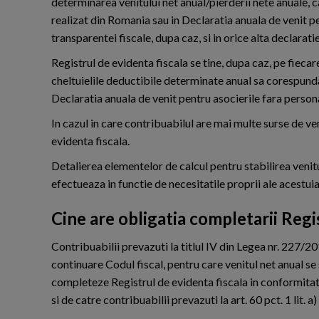
determinarea venitului net anual/pierderii nete anuale, 
realizat din Romania sau in Declaratia anuala de venit pe
transparentei fiscale, dupa caz, si in orice alta declarati
Registrul de evidenta fiscala se tine, dupa caz, pe fiecare
cheltuielile deductibile determinate anual sa corespunda 
Declaratia anuala de venit pentru asocierile fara persona
In cazul in care contribuabilul are mai multe surse de ven
evidenta fiscala.
Detalierea elementelor de calcul pentru stabilirea venitu
efectueaza in functie de necesitatile proprii ale acestuia 
Cine are obligatia completarii Regi
Contribuabilii prevazuti la titlul IV din Legea nr. 227/20
continuare Codul fiscal, pentru care venitul net anual se 
completeze Registrul de evidenta fiscala in conformitat
si de catre contribuabilii prevazuti la art. 60 pct. 1 lit. a)