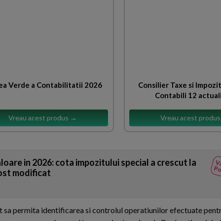
ea Verde a Contabilitatii 2026
Consilier Taxe si Impozi
Contabili 12 actual
Vreau acest produs →
Vreau acest produ
oare in 2026: cota impozitului special a crescut la
Va
Po
fost modificat
t sa permita identificarea si controlul operatiunilor efectuate pent