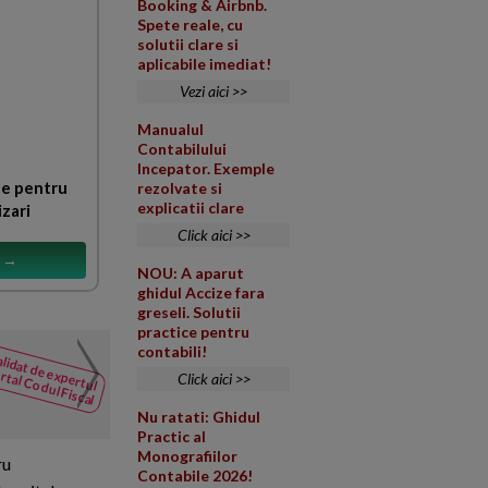
Booking & Airbnb.
Spete reale, cu
solutii clare si
aplicabile imediat!
Vezi aici >>
Manualul
Contabilului
Incepator. Exemple
te pentru
rezolvate si
explicatii clare
izari
Click aici >>
s →
NOU: A aparut
ghidul Accize fara
greseli. Solutii
practice pentru
contabili!
Lichidare societate su
lidat de expertul
NOUTATI
rtal Codul Fiscal
Click aici >>
din Codul
O societate a fost declarata i
Fiscal
2016 a fost declarata inactiva 
Nu ratati: Ghidul
Practic al
Monografiilor
ru
Contabile 2026!