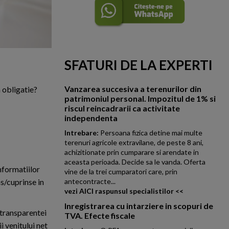
SFATURI DE LA EXPERTI
Vanzarea succesiva a terenurilor din
 obligatie?
patrimoniul personal. Impozitul de 1% si
riscul reincadrarii ca activitate
independenta
Intrebare:
Persoana fizica detine mai multe
terenuri agricole extravilane, de peste 8 ani,
achizitionate prin cumparare si arendate in
aceasta perioada. Decide sa le vanda. Oferta
nformatiilor
vine de la trei cumparatori care, prin
antecontracte...
ns/cuprinse in
vezi AICI raspunsul specialistilor <<
Inregistrarea cu intarziere in scopuri de
i transparentei
TVA. Efecte fiscale
i venitului net