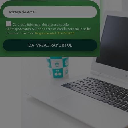
Da, vreau informatii despre produsele
Rentrop&Straton. Sunt de acord ca datele personale sa fie
prelucrate conform
Regulamentul UE 679/2016