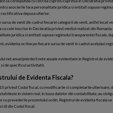
care sa corespunda cu cel/cea cuprins/cuprinsa in Declaratia privind
ntru asocierile fara personalitate juridica si entitati supuse regimu
e rectificativa depusa ulterior.
 sursa de venit din cadrul fiecarei categorii de venit, astfel incat ve
cu cele inscrise in Declaratia privind venitul realizat din Romania 
litate juridica si entitati supuse regimului transparentei fiscale, du
it, evidenta se tine pe fiecare sursa de venit in cadrul aceluiasi reg
lui net anual/pierderii nete anuale evidentiate in Registrul de evide
si de specificul activitatii.
strului de Evidenta Fiscala?
15 privind Codul fiscal, cu modificarile si completarile ulterioare, 
stabileste in sistem real, in baza datelor din contabilitate, au oblig
e cu prevederile prezentului ordin. Registrul de evidenta fiscala 
 si d) din Codul fiscal.