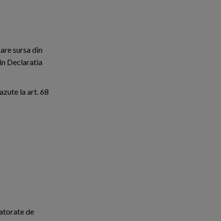
care sursa din
 in Declaratia
azute la art. 68
datorate de