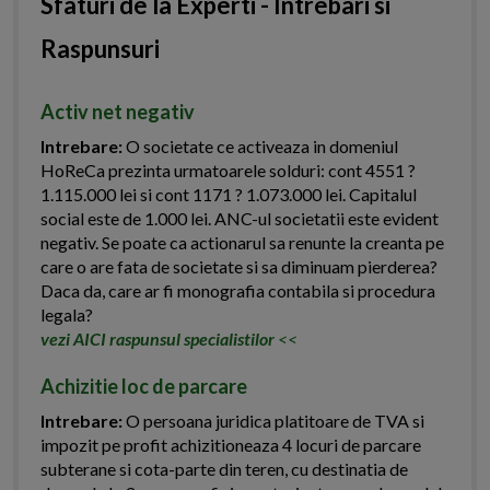
Sfaturi de la Experti - Intrebari si
Raspunsuri
Activ net negativ
Intrebare:
O societate ce activeaza in domeniul
HoReCa prezinta urmatoarele solduri: cont 4551 ?
1.115.000 lei si cont 1171 ? 1.073.000 lei. Capitalul
social este de 1.000 lei. ANC-ul societatii este evident
negativ. Se poate ca actionarul sa renunte la creanta pe
care o are fata de societate si sa diminuam pierderea?
Daca da, care ar fi monografia contabila si procedura
legala?
vezi AICI raspunsul specialistilor
<<
Achizitie loc de parcare
Intrebare:
O persoana juridica platitoare de TVA si
impozit pe profit achizitioneaza 4 locuri de parcare
subterane si cota-parte din teren, cu destinatia de