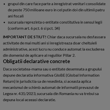
grupul din care face parte a inregistrat venituri consolidate
de peste 750 milioane euro in cel putin doi din ultimii patru
ani fiscali
sucursala reprezinta o entitate constitutiva in sensul legii
(conform art. 6 pct. 6 si pct. 34)
IMPORTANT DE STIUT!
Chiar daca sucursala nu desfasoara
activitate de mai multi ani si inregistreaza doar cheltuieli
administrative, acest lucru nu conduce automat la excluderea
din domeniul de aplicare al regulilor Pillar 2.
Obligatii declarative concrete
Daca societatea-mama sau o entitate desemnata a grupului
depune declaratia informativa GloBE (Global Information
Return) in jurisdictia sa de resedinta, si aceasta aplica
mecanismul de schimb automat de informatii prevazut de
Legea nr. 431/2023, sucursala din Romania nu va trebui sa
depuna local aceeasi declaratie.