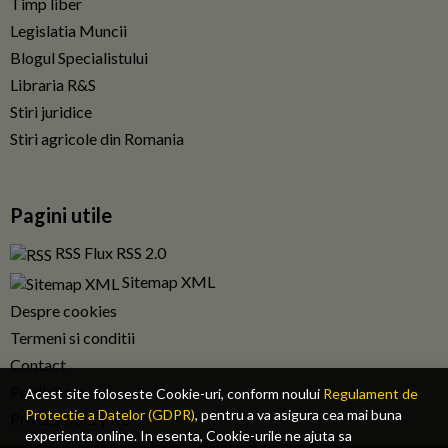
Timp liber
Legislatia Muncii
Blogul Specialistului
Libraria R&S
Stiri juridice
Stiri agricole din Romania
Pagini utile
RSS Flux RSS 2.0
Sitemap XML
Despre cookies
Termeni si conditii
Contact
Publicitate
Acest site foloseste Cookie-uri, conform noului
Regulament de
Protectie a Datelor (GDPR)
, pentru a va asigura cea mai buna
Privacy policy RO
experienta online. In esenta, Cookie-urile ne ajuta sa