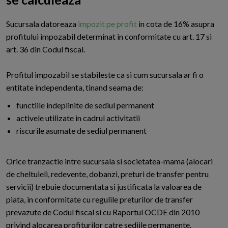
S
ucursala datoreaza
impozit pe profit
in cota de 16% asupra
profitului impozabil determinat in conformitate cu art. 17 si
art. 36 din Codul fiscal.
Profitul impozabil se stabileste ca si cum sucursala ar fi o
entitate independenta, tinand seama de:
functiile indeplinite de sediul permanent
activele utilizate in cadrul activitatii
riscurile asumate de sediul permanent
Orice tranzactie intre sucursala si societatea-mama (alocari
de cheltuieli, redevente, dobanzi, preturi de transfer pentru
servicii) trebuie documentata si justificata la valoarea de
piata, in conformitate cu regulile preturilor de transfer
prevazute de Codul fiscal si cu Raportul OCDE din 2010
privind alocarea profiturilor catre sediile permanente.