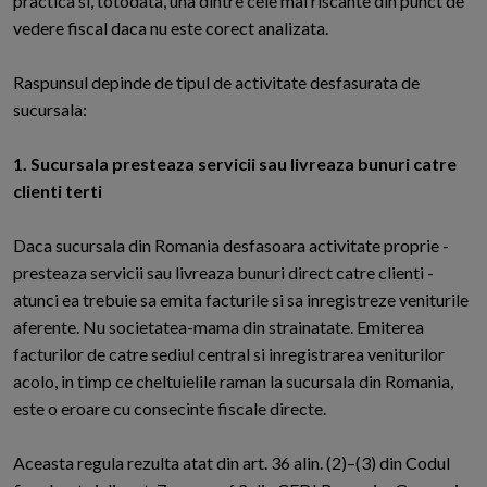
practica si, totodata, una dintre cele mai riscante din punct de
vedere fiscal daca nu este corect analizata.
Raspunsul depinde de tipul de activitate desfasurata de
sucursala:
1. Sucursala presteaza servicii sau livreaza bunuri catre
clienti terti
Daca sucursala din Romania desfasoara activitate proprie -
presteaza servicii sau livreaza bunuri direct catre clienti -
atunci ea trebuie sa emita facturile si sa inregistreze veniturile
aferente. Nu societatea-mama din strainatate. Emiterea
facturilor de catre sediul central si inregistrarea veniturilor
acolo, in timp ce cheltuielile raman la sucursala din Romania,
este o eroare cu consecinte fiscale directe.
Aceasta regula rezulta atat din art. 36 alin. (2)–(3) din Codul