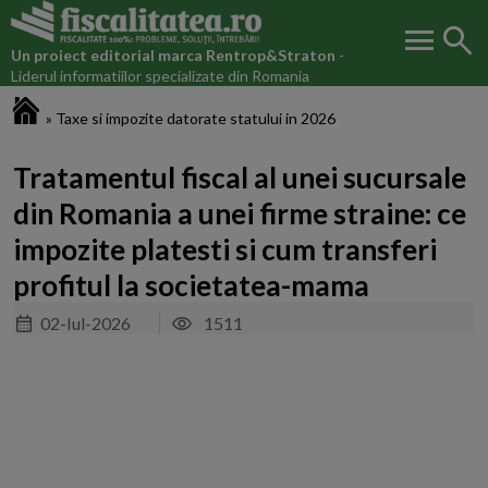
menu
search
Un proiect editorial marca
Rentrop&Straton
-
Liderul informatiilor specializate din Romania
Fiscalitatea.ro
»
Taxe si impozite datorate statului in 2026
Tratamentul fiscal al unei sucursale
din Romania a unei firme straine: ce
impozite platesti si cum transferi
profitul la societatea-mama
02-Iul-2026
1511