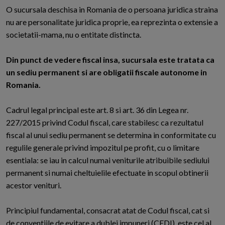
O
sucursala deschisa in Romania de o persoana juridica straina
nu are personalitate juridica proprie, ea reprezinta o extensie a
societatii-mama, nu o entitate distincta.
Din punct de vedere fiscal insa, sucursala este tratata ca
un sediu permanent si are obligatii fiscale autonome in
Romania.
Cadrul legal principal este art. 8 si art. 36 din Legea nr.
227/2015 privind Codul fiscal, care stabilesc ca rezultatul
fiscal al unui sediu permanent se determina in conformitate cu
regulile generale privind impozitul pe profit, cu o limitare
esentiala: se iau in calcul numai veniturile atribuibile sediului
permanent si numai cheltuielile efectuate in scopul obtinerii
acestor venituri.
Principiul fundamental, consacrat atat de Codul fiscal, cat si
de conventiile de evitare a dublei impuneri (CEDI), este cel al