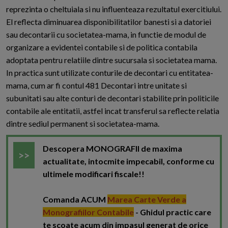
reprezinta o cheltuiala si nu influenteaza rezultatul exercitiului.
El reflecta diminuarea disponibilitatilor banesti si a datoriei
sau decontarii cu societatea-mama, in functie de modul de
organizare a evidentei contabile si de politica contabila
adoptata pentru relatiile dintre sucursala si societatea mama.
In practica sunt utilizate conturile de decontari cu entitatea-
mama, cum ar fi contul 481 Decontari intre unitate si
subunitati sau alte conturi de decontari stabilite prin politicile
contabile ale entitatii, astfel incat transferul sa reflecte relatia
dintre sediul permanent si societatea-mama.
Descopera MONOGRAFII de maxima
actualitate, intocmite impecabil, conforme cu
ultimele modificari fiscale!!
Comanda ACUM
Marea Carte Verde a
Monografiilor Contabile
- Ghidul practic care
te scoate acum din impasul generat de orice