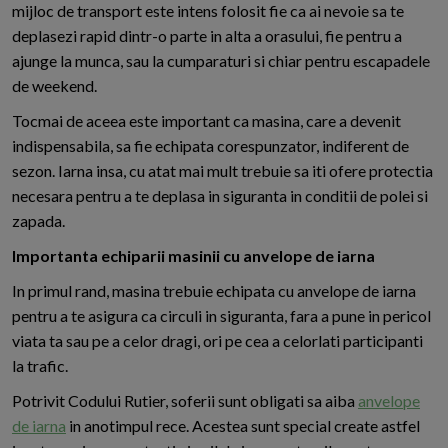
mijloc de transport este intens folosit fie ca ai nevoie sa te
deplasezi rapid dintr-o parte in alta a orasului, fie pentru a
ajunge la munca, sau la cumparaturi si chiar pentru escapadele
de weekend.
Tocmai de aceea este important ca masina, care a devenit
indispensabila, sa fie echipata corespunzator, indiferent de
sezon. Iarna insa, cu atat mai mult trebuie sa iti ofere protectia
necesara pentru a te deplasa in siguranta in conditii de polei si
zapada.
Importanta echiparii masinii cu anvelope de iarna
In primul rand, masina trebuie echipata cu anvelope de iarna
pentru a te asigura ca circuli in siguranta, fara a pune in pericol
viata ta sau pe a celor dragi, ori pe cea a celorlati participanti
la trafic.
Potrivit Codului Rutier, soferii sunt obligati sa aiba
anvelope
de iarna
in anotimpul rece. Acestea sunt special create astfel