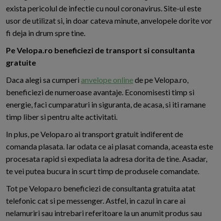
exista pericolul de infectie cu noul coronavirus. Site-ul este
usor de utilizat si, in doar cateva minute, anvelopele dorite vor
fi deja in drum spre tine.
Pe Velopa.ro beneficiezi de transport si consultanta
gratuite
Daca alegi sa cumperi
anvelope online
de pe Velopa.ro,
beneficiezi de numeroase avantaje. Economisesti timp si
energie, faci cumparaturi in siguranta, de acasa, si iti ramane
timp liber si pentru alte activitati.
In plus, pe Velopa.ro ai transport gratuit indiferent de
comanda plasata. Iar odata ce ai plasat comanda, aceasta este
procesata rapid si expediata la adresa dorita de tine. Asadar,
te vei putea bucura in scurt timp de produsele comandate.
Tot pe Velopa.ro beneficiezi de consultanta gratuita atat
telefonic cat si pe messenger. Astfel, in cazul in care ai
nelamuriri sau intrebari referitoare la un anumit produs sau