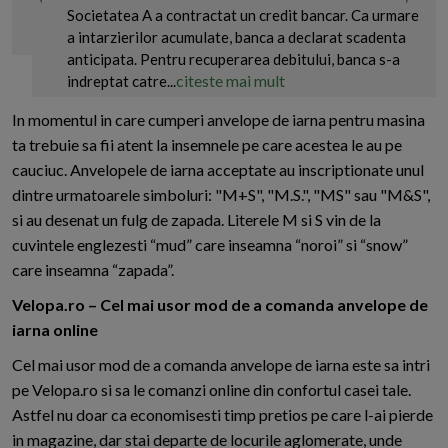
Societatea A a contractat un credit bancar. Ca urmare
a intarzierilor acumulate, banca a declarat scadenta
anticipata. Pentru recuperarea debitului, banca s-a
citeste mai mult
indreptat catre...
In momentul in care cumperi anvelope de iarna pentru masina
ta trebuie sa fii atent la insemnele pe care acestea le au pe
cauciuc. Anvelopele de iarna acceptate au inscriptionate unul
dintre urmatoarele simboluri: "M+S", "M.S.", "MS" sau "M&S",
si au desenat un fulg de zapada. Literele M si S vin de la
cuvintele englezesti “mud” care inseamna “noroi” si “snow”
care inseamna “zapada”.
Velopa.ro – Cel mai usor mod de a comanda anvelope de
iarna online
Cel mai usor mod de a comanda anvelope de iarna este sa intri
pe Velopa.ro si sa le comanzi online din confortul casei tale.
Astfel nu doar ca economisesti timp pretios pe care l-ai pierde
in magazine, dar stai departe de locurile aglomerate, unde