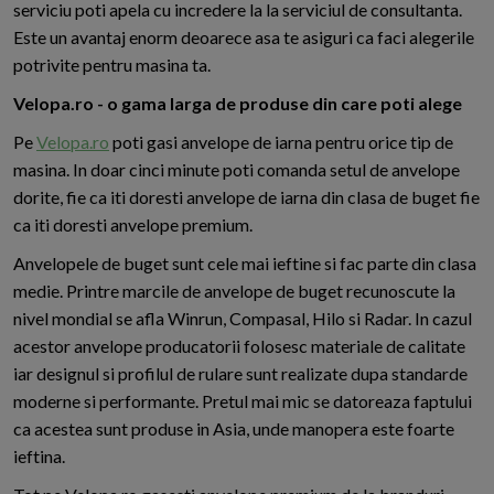
serviciu poti apela cu incredere la la serviciul de consultanta.
Este un avantaj enorm deoarece asa te asiguri ca faci alegerile
potrivite pentru masina ta.
Velopa.ro - o gama larga de produse din care poti alege
Pe
Velopa.ro
poti gasi anvelope de iarna pentru orice tip de
masina. In doar cinci minute poti comanda setul de anvelope
dorite, fie ca iti doresti anvelope de iarna din clasa de buget fie
ca iti doresti anvelope premium.
Anvelopele de buget sunt cele mai ieftine si fac parte din clasa
medie. Printre marcile de anvelope de buget recunoscute la
nivel mondial se afla Winrun, Compasal, Hilo si Radar. In cazul
acestor anvelope producatorii folosesc materiale de calitate
iar designul si profilul de rulare sunt realizate dupa standarde
moderne si performante. Pretul mai mic se datoreaza faptului
ca acestea sunt produse in Asia, unde manopera este foarte
ieftina.