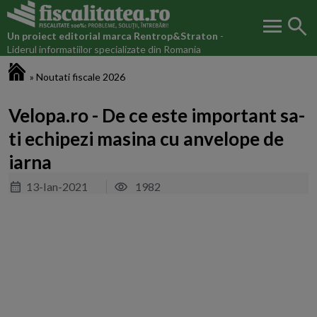
menu
search
Un proiect editorial marca
Rentrop&Straton
-
Liderul informatiilor specializate din Romania
Fiscalitatea.ro
»
Noutati fiscale 2026
Velopa.ro - De ce este important sa-
ti echipezi masina cu anvelope de
iarna
13-Ian-2021
1982