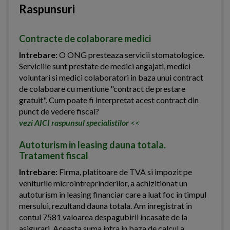
Raspunsuri
Contracte de colaborare medici
Intrebare:
O ONG presteaza servicii stomatologice.
Serviciile sunt prestate de medici angajati, medici
voluntari si medici colaboratori in baza unui contract
de colaboare cu mentiune "contract de prestare
gratuit". Cum poate fi interpretat acest contract din
punct de vedere fiscal?
vezi AICI raspunsul specialistilor
<<
Autoturism in leasing dauna totala.
Tratament fiscal
Intrebare:
Firma, platitoare de TVA si impozit pe
veniturile microintreprinderilor, a achizitionat un
autoturism in leasing financiar care a luat foc in timpul
mersului, rezultand dauna totala. Am inregistrat in
contul 7581 valoarea despagubirii incasate de la
asigurari. Aceasta suma intra in baza de calcul a