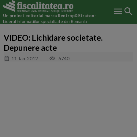
menu
search
Un proiect editorial marca
Rentrop&Straton
-
Liderul informatiilor specializate din Romania
VIDEO: Lichidare societate.
Depunere acte
11-Ian-2012
6740