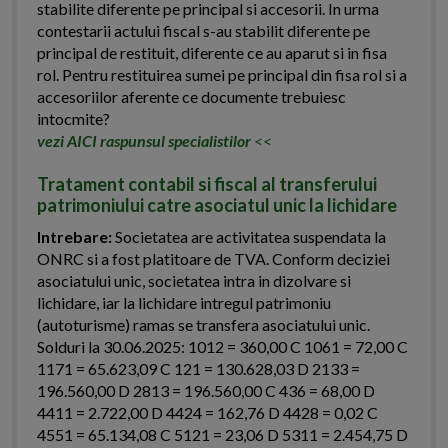
stabilite diferente pe principal si accesorii. In urma
contestarii actului fiscal s-au stabilit diferente pe
principal de restituit, diferente ce au aparut si in fisa
rol. Pentru restituirea sumei pe principal din fisa rol si a
accesoriilor aferente ce documente trebuiesc
intocmite?
vezi AICI raspunsul specialistilor
<<
Tratament contabil si fiscal al transferului
patrimoniului catre asociatul unic la lichidare
Intrebare:
Societatea are activitatea suspendata la
ONRC si a fost platitoare de TVA. Conform deciziei
asociatului unic, societatea intra in dizolvare si
lichidare, iar la lichidare intregul patrimoniu
(autoturisme) ramas se transfera asociatului unic.
Solduri la 30.06.2025: 1012 = 360,00 C 1061 = 72,00 C
1171 = 65.623,09 C 121 = 130.628,03 D 2133 =
196.560,00 D 2813 = 196.560,00 C 436 = 68,00 D
4411 = 2.722,00 D 4424 = 162,76 D 4428 = 0,02 C
4551 = 65.134,08 C 5121 = 23,06 D 5311 = 2.454,75 D