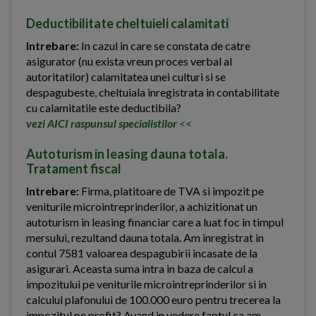
Deductibilitate cheltuieli calamitati
Intrebare:
In cazul in care se constata de catre
asigurator (nu exista vreun proces verbal al
autoritatilor) calamitatea unei culturi si se
despagubeste, cheltuiala inregistrata in contabilitate
cu calamitatile este deductibila?
vezi AICI raspunsul specialistilor
<<
Autoturism in leasing dauna totala.
Tratament fiscal
Intrebare:
Firma, platitoare de TVA si impozit pe
veniturile microintreprinderilor, a achizitionat un
autoturism in leasing financiar care a luat foc in timpul
mersului, rezultand dauna totala. Am inregistrat in
contul 7581 valoarea despagubirii incasate de la
asigurari. Aceasta suma intra in baza de calcul a
impozitului pe veniturile microintreprinderilor si in
calculul plafonului de 100.000 euro pentru trecerea la
impozitul pe profit? Avand in vedere faptul ca am