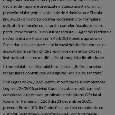
deciziei de impunere prevazute in Anexa nr.60 la Ordinul
presedintelui Agentiei Nationale de Administrare Fiscala
nr.63/2017 privind aprobarea modelelor unor formulare
utilizate in domeniul colectarii creantelor fiscale, precum si
pentru modificarea Ordinului presedintelui Agentiei Nationale
de Administrare Fiscala nr. 3.454/2016 pentru aprobarea
Procedurii de executare silita in cazul debitorilor care au de
incasat sume certe, lichide si exigibile de la autoritati sau
institutii publice, cu modificarile si completarile ulterioare.
b) modelului si continutului formularului „Referat privind
recalcularea contributiei de asigurari sociale de sanatate”.
Prin Legea nr.296/2020 pentru modificarea si completarea
Legii nr.227/2015 privind Codul fiscal, cu modificarile si
completarile ulterioare, publicata in Monitorul Oficial al
Romaniei, Partea I, nr.1269 din 21 decembrie 2020,
prevederile art.183 din Codul fiscal au fost completate cu
dispozitii referitoare la incetarea platii contributiei de