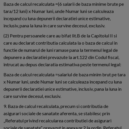
Baza de calcul recalculata =(6 salarii de baza minime brute pe
tara/12 luni) x Numar luni, unde Numar luni se calculeaza
incepand cu luna depunerii declaratiei unice estimative,
inclusiv, pana la luna in care survine decesul, exclusiv.
(2) Pentru persoanele care au bifat lit.B de la Capitolul II si
care au declarat contributia calculata la o baza de calcul in
functie de numarul de luni ramase pana la termenul legal de
depunere a declaratiei prevazute la art.122 din Codul fiscal,
intrucat au depus declaratia estimativa peste termenul legal:
Baza de calcul recalculata =salariul de baza minim brut pe tara
x Numar luni, unde Numar luni se calculeaza incepand cu luna
depunerii declaratiei unice estimative, inclusiv, pana la luna in
care survine decesul, exclusiv.
9. Baza de calcul recalculata, precum si contributia de
asigurari sociale de sanatate aferenta, se stabilesc prin
„Referatul privind recalcularea contributiei de asigurari
sociale de sanatate”, prevazut in anexa nr.2 la ordin. Referatul