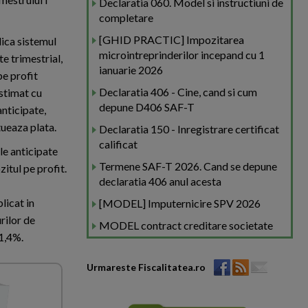
Declaratia 060. Model si instructiuni de
completare
[GHID PRACTIC] Impozitarea
lica sistemul
microintreprinderilor incepand cu 1
te trimestrial,
ianuarie 2026
pe profit
Declaratia 406 - Cine, cand si cum
estimat cu
depune D406 SAF-T
anticipate,
tueaza plata.
Declaratia 150 - Inregistrare certificat
calificat
le anticipate
Termene SAF-T 2026. Cand se depune
itul pe profit.
declaratia 406 anul acesta
licat in
[MODEL] Imputernicire SPV 2026
rilor de
MODEL contract creditare societate
01,4%.
Urmareste Fiscalitatea.ro