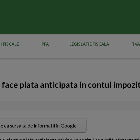
I FISCALE
PFA
LEGISLATIE FISCALA
TVA
 face plata anticipata in contul impozi
e ca sursa ta de informatii in Google
e a efectua plata anticipata privind impozitul pe profit, aferenta tri