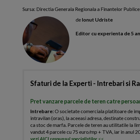
Sursa: Directia Generala Regionala a Finantelor Publice
de
Ionut Udriste
Editor cu experienta de 5 ani
Sfaturi de la Experti - Intrebari si R
Pret vanzare parcele de teren catre persoa
Intrebare:
O societate comerciala platitoare de impo
intravilan (oras), la aceeasi adresa, destinate const
ca stoc de marfa. Parcele de teren au utilitatile la li
vandut 4 parcele cu 75 euro/mp + TVA, iar in anul 2
vezi AICI raspunsul specialistilor
<<