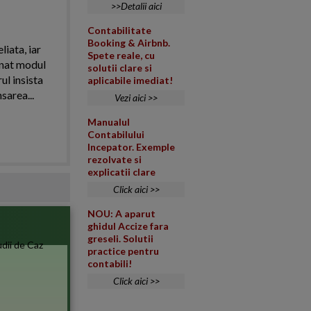
>>Detalii aici
Contabilitate
Booking & Airbnb.
iata, iar
Spete reale, cu
onat modul
solutii clare si
ul insista
aplicabile imediat!
area...
Vezi aici >>
Manualul
Contabilului
Incepator. Exemple
rezolvate si
explicatii clare
Click aici >>
NOU: A aparut
ghidul Accize fara
greseli. Solutii
practice pentru
contabili!
Click aici >>