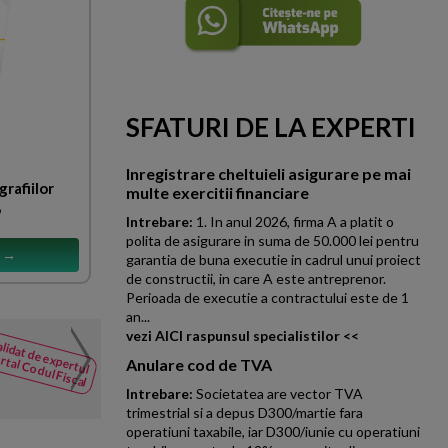
SFATURI DE LA EXPERTI
Inregistrare cheltuieli asigurare pe mai
rafiilor
multe exercitii financiare
6
Intrebare:
1. In anul 2026, firma A a platit o
polita de asigurare in suma de 50.000 lei pentru
s →
garantia de buna executie in cadrul unui proiect
de constructii, in care A este antreprenor.
Perioada de executie a contractului este de 1
an...
vezi AICI raspunsul specialistilor <<
Imprumut societatie. Maj
lidat de expertul
NOUTATI
rtal Codul Fiscal
Anulare cod de TVA
din Codul
In situatia in care exista hota
Fiscal
aproba acordarea unei finantari
Intrebare:
Societatea are vector TVA
trimestrial si a depus D300/martie fara
operatiuni taxabile, iar D300/iunie cu operatiuni