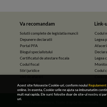
Va recomandam
Link-u
Solutii complete de legislatia muncii
Codul m
Depunere declaratii
Legea p
Portal PFA
Afaceri
Blogul specialistului
Declarat
Certificatul de atestare fiscala
Legea c
Codul fiscal
Monitor
Stiri juridice
Codul ci
Idei de afaceri
Codul p
Infoinstitutii
Legisla
Acest site foloseste Cookie-uri, conform noului
Regulament 
online. In esenta, Cookie-urile ne ajuta sa imbunatatim continu
mult mai rapida. Ele sunt folosite doar de site-ul nostru si pa
uri.
© 2026 Fiscalitatea.ro. Toate drepturile rezervate.