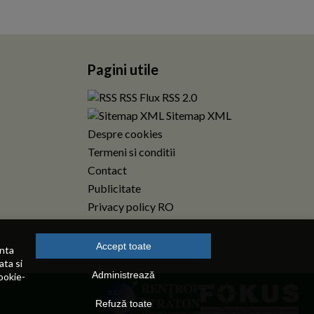
Pagini utile
RSS Flux RSS 2.0
Sitemap XML
Despre cookies
Termeni si conditii
Contact
Publicitate
Privacy policy RO
Accept toate
enta
ata si
Administrează
ookie-
Refuză toate