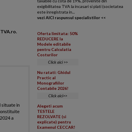
taxabile cu cota de 19%, provenite din
exigibilitatea TVA la incasari si plati (societatea
este inregistrata in...
vezi AICI raspunsul specialistilor <<
foTVA.ro.
Oferta limitata: 50%
REDUCERE la
Modele editabile
pentru Calculatia
Costurilor
Click aici >>
Nu ratati: Ghidul
Practic al
Monografiilor
Contabile 2026!
Click aici>>
 situate in
Alegeti acum
onstituite
TESTELE
REZOLVATE (si
l 2024 a
explicate) pentru
Examenul CECCAR!