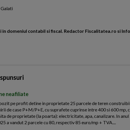
 Galati
 in domeniul contabil si fiscal. Redactor Fiscalitatea.ro si In
aspunsuri
ne neafiliate
zit pe profit detine in proprietate 25 parcele de teren construibil
ruirii de case P+M/P+E, cu suprafete cuprinse intre 400 si 600 mp, c
mita de proprietate (la poarta): electricitate, apa, canalizare. In anu
025 a vandut 2 parcele cu 80, respectiv 85 euro/mp + TVA....