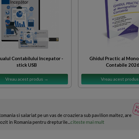
alul Contabilului Incepator -
Ghidul Practic al Monog
stick USB
Contabile 202
Vreau acest produs →
Vreau acest produ
Va
Po
 Romania si salariat pe un vas de croaziera sub pavilion maltez, are
citeste mai mult
ozit in Romania pentru drepturile...