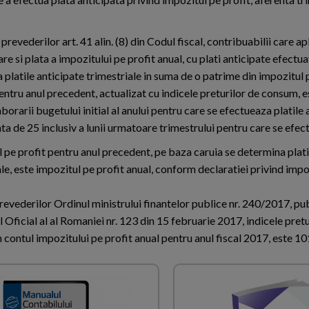
evederilor art. 41 alin. (8) din Codul fiscal, contribuabilii care ap
re si plata a impozitului pe profit anual, cu plati anticipate efectua
 platile anticipate trimestriale in suma de o patrime din impozitul 
entru anul precedent, actualizat cu indicele preturilor de consum, 
borarii bugetului initial al anului pentru care se efectueaza platile 
ta de 25 inclusiv a lunii urmatoare trimestrului pentru care se efec
 pe profit pentru anul precedent, pe baza caruia se determina plati
le, este impozitul pe profit anual, conform declaratiei privind impoz
revederilor Ordinul ministrului finantelor publice nr. 240/2017, pub
Oficial al al Romaniei nr. 123 din 15 februarie 2017, indicele pretu
n contul impozitului pe profit anual pentru anul fiscal 2017, este 1