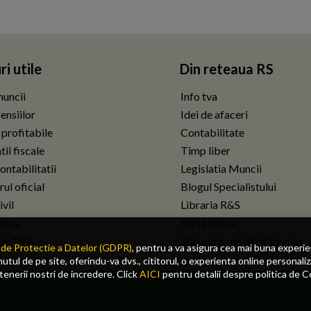
ri utile
Din reteaua RS
uncii
Info tva
ensiilor
Idei de afaceri
 profitabile
Contabilitate
ii fiscale
Timp liber
ontabilitatii
Legislatia Muncii
ul oficial
Blogul Specialistului
vil
Libraria R&S
enal
Stiri juridice
tie TVA
Stiri agricole din Romania
de Protectie a Datelor (GDPR)
, pentru a va asigura cea mai buna experi
tul de pe site, oferindu-va dvs., cititorul, o experienta online personaliz
rtenerii nostri de incredere. Click
AICI
pentru detalii despre politica de C