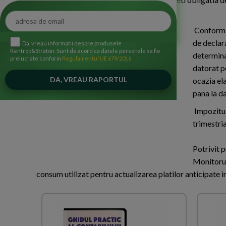
2017.
Conform pr
de declara
Da, vreau informatii despre produsele
Rentrop&Straton. Sunt de acord ca datele personale sa fie
determina
prelucrate conform
Regulamentul UE 679/2016
datorat p
ocazia ela
pana la da
Impozitul
trimestria
Potrivit p
Monitorul 
consum utilizat pentru actualizarea platilor anticipate i