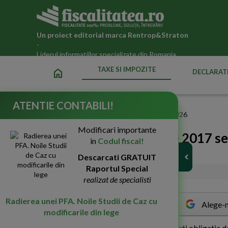
Un proiect editorial marca
Rentrop&Straton
-
Liderul informatiilor specializate din Romania
TAXE SI IMPOZITE
home
DECLARATI
ATENTIE CONTABILI!
Fiscalitatea.ro
»
Taxe si impozite datorate statului in 2026
Modificari importante
ANAF: Pana la 25 aprilie 2017 se
in
Codul fiscal!
profit anual
Descarcati GRATUIT
Raportul Special
04-Apr-2017
2115
realizat de specialisti
Radierea unei PFA. Noile Studii de Caz cu
Alege-n
modificarile din lege
V
a informam ca, pana marti, 25 aprilie, aveti obligatia d