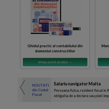
Ghidul practic al contabilului din
Manu
domeniul constructiilor
Vreau acest produs →
Salariu navigator Malta
 de expertul
NOUTATI
odul Fiscal
din Codul
Persoana fizica, rezident fiscal in
Fiscal
obligatia de a declara sau plati imp