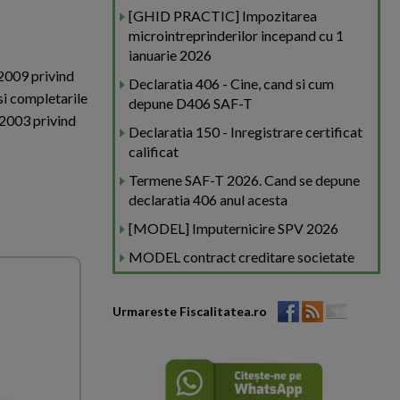
[GHID PRACTIC] Impozitarea
microintreprinderilor incepand cu 1
ianuarie 2026
/2009 privind
Declaratia 406 - Cine, cand si cum
si completarile
depune D406 SAF-T
1/2003 privind
Declaratia 150 - Inregistrare certificat
calificat
Termene SAF-T 2026. Cand se depune
declaratia 406 anul acesta
[MODEL] Imputernicire SPV 2026
MODEL contract creditare societate
Urmareste Fiscalitatea.ro