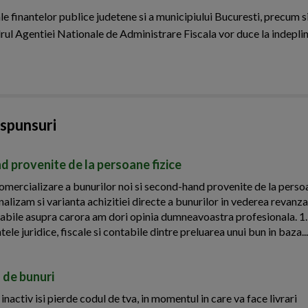
ale finantelor publice judetene si a municipiului Bucuresti, precum s
rul Agentiei Nationale de Administrare Fiscala vor duce la indeplin
aspunsuri
d provenite de la persoane fizice
ercializare a bunurilor noi si second-hand provenite de la persoa
nalizam si varianta achizitiei directe a bunurilor in vederea revanza
ontabile asupra carora am dori opinia dumneavoastra profesionala. 1
ele juridice, fiscale si contabile dintre preluarea unui bun in baza...
 de bunuri
activ isi pierde codul de tva, in momentul in care va face livrari