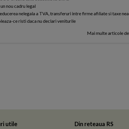
 un nou cadru legal
educerea nelegala a TVA, transferuri intre firme afiliate si taxe ne
leaza-ce risti daca nu declari veniturile
Mai multe articole d
ri utile
Din reteaua RS