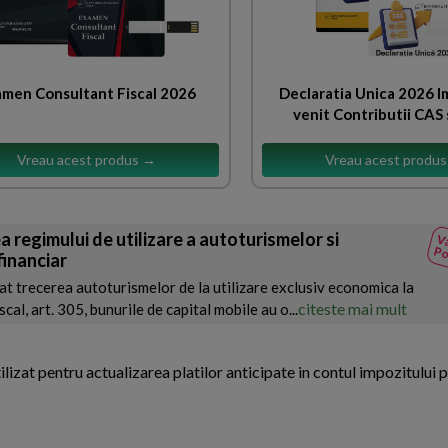
men Consultant Fiscal 2026
Declaratia Unica 2026 I
venit Contributii CAS 
Vreau acest produs →
Vreau acest produ
 regimului de utilizare a autoturismelor si
Va
Po
financiar
t trecerea autoturismelor de la utilizare exclusiv economica la
citeste mai mult
cal, art. 305, bunurile de capital mobile au o...
lizat pentru actualizarea platilor anticipate in contul impozitului p