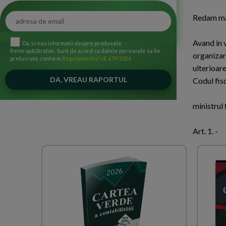
Redam mai
Avand in 
Da, vreau informatii despre produsele
Rentrop&Straton. Sunt de acord ca datele personale sa fie
organizar
prelucrate conform
Regulamentul UE 679/2016
ulterioare
Codul fisc
ministrul
Art. 1. -