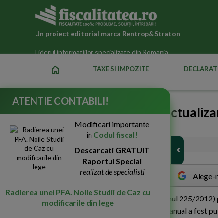
Un proiect editorial marca
Rentrop&Straton
-
Liderul informatiilor specializate din Romania
home
TAXE SI IMPOZITE
DECLARATI
ATENTIE CONTABILI!
Important: Indicele de actualiza
Modificari importante
pe profit
in
Codul fiscal!
21-Feb-2012
4013
Descarcati GRATUIT
Raportul Special
realizat de specialisti
Alege-n
Radierea unei PFA. Noile Studii de Caz cu
O
rdinul 225 din 14 februarie 2012 (Ordinul 225/2012) pr
modificarile din lege
anticipate in contul impozitului pe profit anual a fost 