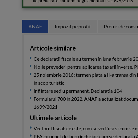
fie prelucrate conform
Regulamentului UE 679/2016
ANAF
Impozit pe profit
Preturi de cons
Articole similare
Ce declaratii fiscale au termen in luna februarie 2
Noile prevederi pentru aplicarea taxarii inverse. 
25 noiembrie 2016: termen plata a II-a transa din i
in scop turistic
Infiintare sediu permanent. Declaratia 104
Formularul 700 in 2022.
ANAF
a actualizat docume
1699/2021
Ultimele articole
Vectorul fiscal: ce este, cum se verifica si cum s
PFA cu punct de lucru inchiriat: cum se declara la