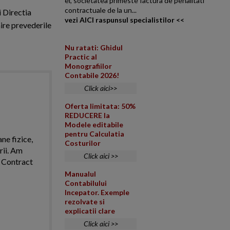
ei, societatea primeste factura de penalitati
contractuale de la un...
i Directia
vezi AICI raspunsul specialistilor <<
ire prevederile
Nu ratati: Ghidul
Practic al
Monografiilor
Contabile 2026!
Click aici>>
Oferta limitata: 50%
REDUCERE la
Modele editabile
pentru Calculatia
ne fizice,
Costurilor
rii. Am
Click aici >>
. Contract
Manualul
Contabilului
Incepator. Exemple
rezolvate si
explicatii clare
Click aici >>