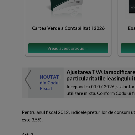
Cartea Verde a Contabilitatii 2026
Exa
Vreau acest produs →
Ajustarea TVA la modificarea
 de expertul
NOUTATI
particularitatile leasingului 
odul Fiscal
din Codul
Incepand cu 01.07.2026, s-a hotara
Fiscal
utilizare mixta. Conform Codului fis
Pentru anul fiscal 2012, indicele preturilor de consum uti
este 3,5%.
Art. 2. -