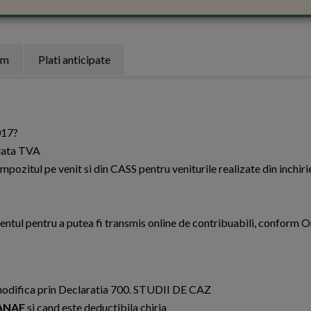
um
Plati anticipate
017?
Plata TVA
mpozitul pe venit si din CASS pentru veniturile realizate din inchir
ntul pentru a putea fi transmis online de contribuabili, conform O
e modifica prin Declaratia 700. STUDII DE CAZ
ANAF
si cand este deductibila chiria