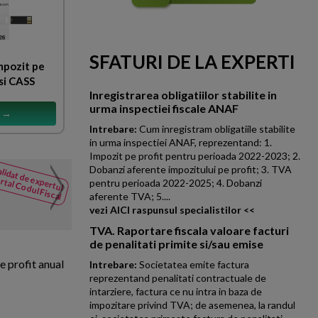
SFATURI DE LA EXPERTI
mpozit pe
si CASS
Inregistrarea obligatiilor stabilite in
urma inspectiei fiscale ANAF
s →
Intrebare:
Cum inregistram obligatiile stabilite
in urma inspectiei ANAF, reprezentand: 1.
Impozit pe profit pentru perioada 2022-2023; 2.
Dobanzi aferente impozitului pe profit; 3. TVA
lidat de expertul
Inchidere cont 471 pentr
rtal Codul Fiscal
NOUTATI
pentru perioada 2022-2025; 4. Dobanzi
din Codul
La inceputul fiecarui an se in
aferente TVA; 5....
Fiscal
vezi AICI raspunsul specialistilor <<
In cursul anului valoarea rapoa
TVA. Raportare fiscala valoare facturi
de penalitati primite si/sau emise
e profit anual
Intrebare:
Societatea emite factura
reprezentand penalitati contractuale de
intarziere, factura ce nu intra in baza de
impozitare privind TVA; de asemenea, la randul