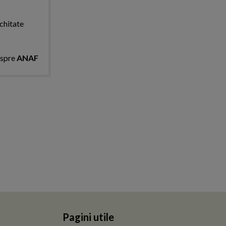
achitate
espre
ANAF
Pagini utile