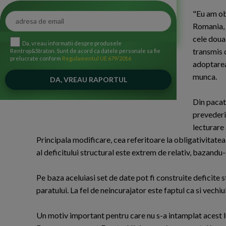
"Eu am obl
Romania, c
cele doua
Da, vreau informatii despre produsele
transmis 
Rentrop&Straton. Sunt de acord ca datele personale sa fie
prelucrate conform
Regulamentul UE 679/2016
adoptarea 
munca.
Din pacate
prevederi
lecturare
Principala modificare, cea referitoare la obligativitatea 
al deficitului structural este extrem de relativ, bazandu-
Pe baza aceluiasi set de date pot fi construite deficite st
paratului. La fel de neincurajator este faptul ca si vechiu
Un motiv important pentru care nu s-a intamplat acest lu