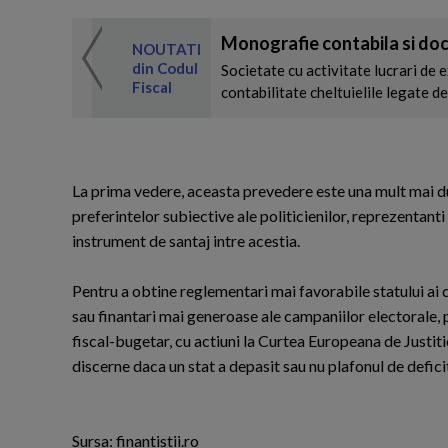
Monografie contabila si doc
 de expertul
NOUTATI
odul Fiscal
din Codul
Societate cu activitate lucrari de e
Fiscal
contabilitate cheltuielile legate de 
La prima vedere, aceasta prevedere este una mult mai du
preferintelor subiective ale politicienilor, reprezentant
instrument de santaj intre acestia.
Pentru a obtine reglementari mai favorabile statului ai c
sau finantari mai generoase ale campaniilor electorale, p
fiscal-bugetar, cu actiuni la Curtea Europeana de Justitie
discerne daca un stat a depasit sau nu plafonul de defici
Sursa: finantistii.ro