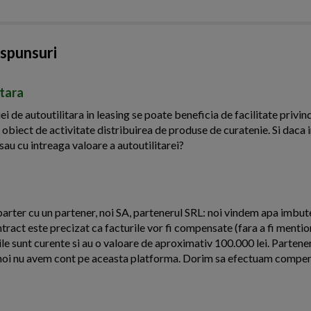
aspunsuri
itara
ei de autoutilitara in leasing se poate beneficia de facilitate privin
 obiect de activitate distribuirea de produse de curatenie. Si daca 
sau cu intreaga valoare a autoutilitarei?
arter cu un partener, noi SA, partenerul SRL: noi vindem apa imbutel
ntract este precizat ca facturile vor fi compensate (fara a fi menti
le sunt curente si au o valoare de aproximativ 100.000 lei. Partener
oi nu avem cont pe aceasta platforma. Dorim sa efectuam compens