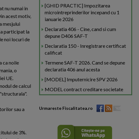
[GHID PRACTIC] Impozitarea
at nu numai in
microintreprinderilor incepand cu 1
Din acest motiv,
ianuarie 2026
a mesjului
Declaratia 406 - Cine, cand si cum
a participat la
depune D406 SAF-T
e noi locuri de
Declaratia 150 - Inregistrare certificat
calificat
a ca noile
Termene SAF-T 2026. Cand se depune
declaratia 406 anul acesta
omania, o
iei UE.
[MODEL] Imputernicire SPV 2026
 modul de calcul
MODEL contract creditare societate
"structurala".
Urmareste Fiscalitatea.ro
torilor sau a
itului de 3%.