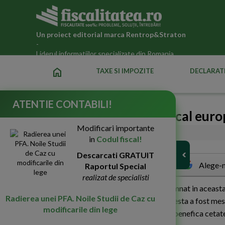
Un proiect editorial marca
Rentrop&Straton
-
Liderul informatiilor specializate din Romania
home
TAXE SI IMPOZITE
DECLARATI
ATENTIE CONTABILI!
Capcanele tratatului fiscal eur
Modificari importante
06-Feb-2012
3526
in
Codul fiscal!
Descarcati GRATUIT
Alege-n
Raportul Special
realizat de specialisti
N
oul tratat fiscal al Uniunii Europene, semnat in aceas
Radierea unei PFA. Noile Studii de Caz cu
obligatoriu pentru Romania. Cel putin acesta a fost mesa
modificarile din lege
sa-si atinga scopul? Este respectarea lui benefica cet