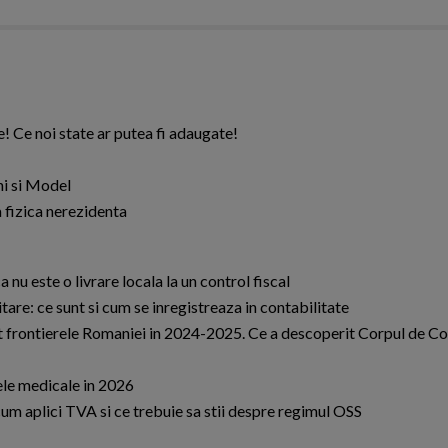
 Ce noi state ar putea fi adaugate!
ni si Model
 fizica nerezidenta
 nu este o livrare locala la un control fiscal
are: ce sunt si cum se inregistreaza in contabilitate
t frontierele Romaniei in 2024-2025. Ce a descoperit Corpul de Co
ele medicale in 2026
um aplici TVA si ce trebuie sa stii despre regimul OSS