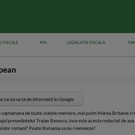
I FISCALE
PFA
LEGISLATIE FISCALA
TVA
opean
e ca sursa ta de informatii in Google
ta saptamana de toate statele membre, mai putin Marea Britanie si C
jul presedintelui Traian Basescu. Insa este acesta redactat de asa
atenilor romani? Poate Romania sa nu-l semneze?