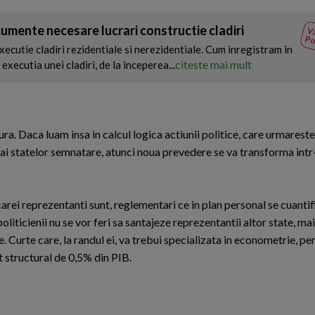
umente necesare lucrari constructie cladiri
Va
Po
xecutie cladiri rezidentiale si nerezidentiale. Cum inregistram in
citeste mai mult
executia unei cladiri, de la inceperea...
ra. Daca luam insa in calcul logica actiunii politice, care urmares
i ai statelor semnatare, atunci noua prevedere se va transforma intr
arei reprezentanti sunt, reglementari ce in plan personal se cuantifi
oliticienii nu se vor feri sa santajeze reprezentantii altor state, m
. Curte care, la randul ei, va trebui specializata in econometrie, pe
t structural de 0,5% din PIB.