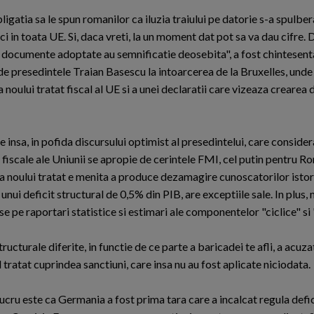
igatia sa le spun romanilor ca iluzia traiului pe datorie s-a spulber
i in toata UE. Si, daca vreti, la un moment dat pot sa va dau cifre. 
 documente adoptate au semnificatie deosebita", a fost chintesent
de presedintele Traian Basescu la intoarcerea de la Bruxelles, unde 
noului tratat fiscal al UE si a unei declaratii care vizeaza crearea d
 insa, in pofida discursului optimist al presedintelui, care consider
 fiscale ale Uniunii se apropie de cerintele FMI, cel putin pentru R
 a noului tratat e menita a produce dezamagire cunoscatorilor istor
unui deficit structural de 0,5% din PIB, are exceptiile sale. In plus,
se pe raportari statistice si estimari ale componentelor "ciclice" si 
ructurale diferite, in functie de ce parte a baricadei te afli, a acuza
l tratat cuprindea sanctiuni, care insa nu au fost aplicate niciodata.
cru este ca Germania a fost prima tara care a incalcat regula defic