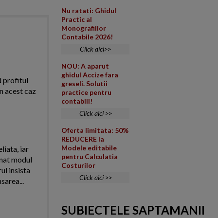
Nu ratati: Ghidul
Practic al
Monografiilor
Contabile 2026!
Click aici>>
NOU: A aparut
ghidul Accize fara
d profitul
greseli. Solutii
in acest caz
practice pentru
contabili!
Click aici >>
Oferta limitata: 50%
REDUCERE la
Modele editabile
iata, iar
pentru Calculatia
onat modul
Costurilor
ul insista
Click aici >>
area...
SUBIECTELE SAPTAMANII