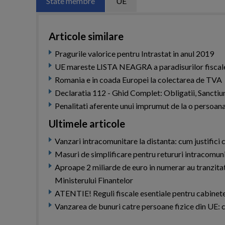
State membre
UE
Articole similare
Pragurile valorice pentru Intrastat in anul 2019
UE mareste LISTA NEAGRA a paradisurilor fiscale!
Romania e in coada Europei la colectarea de TVA
Declaratia 112 - Ghid Complet: Obligatii, Sanctiu
Penalitati aferente unui imprumut de la o persoana
Ultimele articole
Vanzari intracomunitare la distanta: cum justifici ca
Masuri de simplificare pentru retururi intracomunit
Aproape 2 miliarde de euro in numerar au tranzita
Ministerului Finantelor
ATENTIE! Reguli fiscale esentiale pentru cabinet
Vanzarea de bunuri catre persoane fizice din UE: c