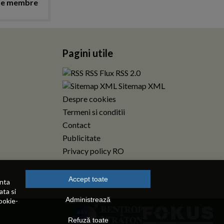
te membre
Pagini utile
RSS Flux RSS 2.0
Sitemap XML
Despre cookies
Termeni si conditii
Contact
Publicitate
Privacy policy RO
Accept toate
enta
ata si
Administrează
ookie-
Refuză toate