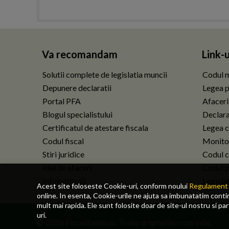
Va recomandam
Link-u
Solutii complete de legislatia muncii
Codul m
Depunere declaratii
Legea p
Portal PFA
Afaceri
Blogul specialistului
Declarat
Certificatul de atestare fiscala
Legea c
Codul fiscal
Monitor
Stiri juridice
Codul ci
Idei de afaceri
Codul p
Infoinstitutii
Legisla
Acest site foloseste Cookie-uri, conform noului
Regulament 
online. In esenta, Cookie-urile ne ajuta sa imbunatatim continu
mult mai rapida. Ele sunt folosite doar de site-ul nostru si pa
uri.
© 2026 Fiscalitatea.ro. Toate drepturile rezervate.