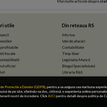
Mai multe articole despre
sta
ri utile
Din reteaua RS
uncii
Info tva
ensiilor
Idei de afaceri
 profitabile
Contabilitate
ii fiscale
Timp liber
ontabilitatii
Legislatia Muncii
ul oficial
Blogul Specialistului
vil
Libraria R&S
enal
Stiri juridice
tie TVA
Stiri agricole din Romania
de Protectie a Datelor (GDPR)
, pentru a va asigura cea mai buna experi
tul de pe site, oferindu-va dvs., cititorul, o experienta online personaliz
rtenerii nostri de incredere. Click
AICI
pentru detalii despre politica de C