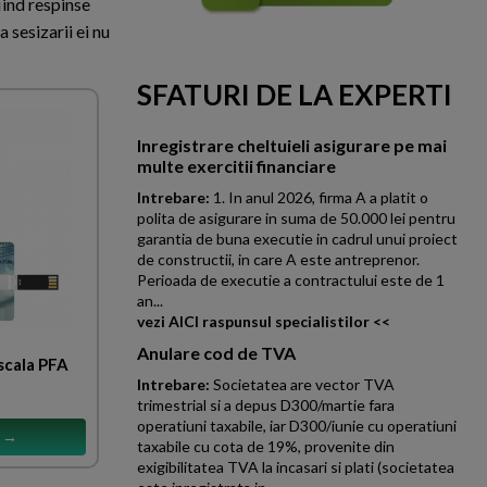
iind respinse
 sesizarii ei nu
SFATURI DE LA EXPERTI
Inregistrare cheltuieli asigurare pe mai
multe exercitii financiare
Intrebare:
1. In anul 2026, firma A a platit o
polita de asigurare in suma de 50.000 lei pentru
garantia de buna executie in cadrul unui proiect
de constructii, in care A este antreprenor.
Perioada de executie a contractului este de 1
an...
vezi AICI raspunsul specialistilor <<
Anulare cod de TVA
scala PFA
Intrebare:
Societatea are vector TVA
trimestrial si a depus D300/martie fara
operatiuni taxabile, iar D300/iunie cu operatiuni
s →
taxabile cu cota de 19%, provenite din
exigibilitatea TVA la incasari si plati (societatea