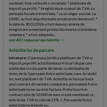
societati. Este vorba de o societate: * platitoare de
impozit pe profit; * inregistrata in scopuri de TVA, cu
perioada fiscala trimestriala; * cu un singur asociat. La
ONRC au fost deja efectuate urmatoarele demersuri: *
la data de 30.03.2026 a fost depusa cererea de
inregistrare a mentiunii privind dizolvarea si lichidarea
voluntara; * a fost adoptata...
vezi AICI raspunsul specialistilor
<<
Achizitie loc de parcare
Intrebare:
O persoana juridica platitoare de TVA si
impozit pe profit achizitioneaza 4 locuri de parcare
subterane si cota-parte din teren, cu destinatia de
drum, de la 3 persoane fizice autorizate, care, la randul
lor, sunt platitoare de TVA. Achizitia se face pe baza
unui contract de vanzare-cumparare, persoanele fizice
autorizate nu ne-au emis factura. Pretul inscris in
contract este de 50.000 de euro si este mentionat ca
este inclus TVA in cota de 21%. 1. Persoanele fizice
autorizate nu trebuie sa...