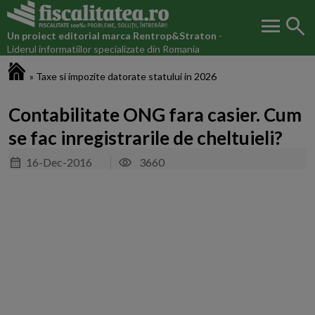
menu
search
Un proiect editorial marca
Rentrop&Straton
-
Liderul informatiilor specializate din Romania
Fiscalitatea.ro
»
Taxe si impozite datorate statului in 2026
Contabilitate ONG fara casier. Cum
se fac inregistrarile de cheltuieli?
16-Dec-2016
3660