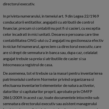
directorul executiv.
In privinta numerarului, in temeiul art. 9 din Legea 22/1969
conducatorii entitatilor, angajatii cu atributii de control
financiar, precum si contabili nu pot fi si casieri, cu exceptia
celor incadrati in mici unitati. Deoarece persoana care tine
contabilitatea ONG-ului cu 2 angajati nu gestioneaza efectiv
in niciun fel numerarul, apreciem ca directorul executiv, care
are si drept de semnatura in banca sau, dupa caz, celalalat
angajat trebuie sa preia si atributiile de casier si sa
intocmeasca registrul de casa.
De asemenea, tot el trebuie sa ia masuri pentru inventarierea
patrimoniului conform Normelor privind organizarea si
efectuarea inventarierii elementelor de natura activelor,
datoriilor si capitalurilor proprii, aprobate prin OMFP
2861/2009. In acest caz, toate documentele intocmite sub
semnatura directorului executiv sau asistent managerului