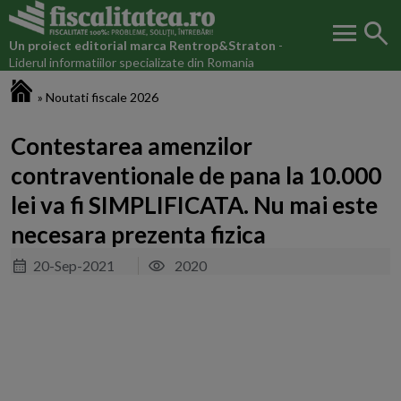
menu
search
Un proiect editorial marca
Rentrop&Straton
-
Liderul informatiilor specializate din Romania
Fiscalitatea.ro
»
Noutati fiscale 2026
Contestarea amenzilor
contraventionale de pana la 10.000
lei va fi SIMPLIFICATA. Nu mai este
necesara prezenta fizica
20-Sep-2021
2020