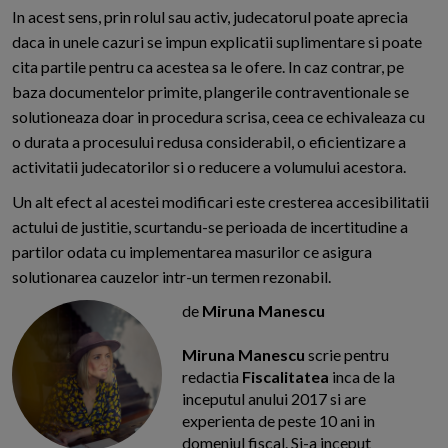
In acest sens, prin rolul sau activ, judecatorul poate aprecia
daca in unele cazuri se impun explicatii suplimentare si poate
cita partile pentru ca acestea sa le ofere. In caz contrar, pe
baza documentelor primite, plangerile contraventionale se
solutioneaza doar in procedura scrisa, ceea ce echivaleaza cu
o durata a procesului redusa considerabil, o eficientizare a
activitatii judecatorilor si o reducere a volumului acestora.
Un alt efect al acestei modificari este cresterea accesibilitatii
actului de justitie, scurtandu-se perioada de incertitudine a
partilor odata cu implementarea masurilor ce asigura
solutionarea cauzelor intr-un termen rezonabil.
de
Miruna Manescu
Miruna Manescu
scrie pentru
redactia
Fiscalitatea
inca de la
inceputul anului 2017 si are
experienta de peste 10 ani in
domeniul fiscal. Si-a inceput