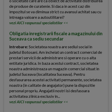
o societate care are ca obiect de activitate distribuirea
de produse de curatenie. Si daca in acest caz din
impozitul se va diminua strict cu avansul achitat sau cu
intreaga valoare a autoutilitarei?
vezi AICI raspunsul specialistilor
<<
Obligatia inregistrarii fiscale a magazinului din
Suceava ca sediu secundar
Intrebare:
Societatea noastra are sediul social in
judetul Botosani. Am incheiat un contract comercial de
prestari servicii de administrare si operare cu o alta
entitate juridica. In baza acestui contract, societatea
noastra administreaza un magazin comercial situat in
judetul Suceava (localitatea Suceava). Pentru
desfasurarea acestei activitati permanente, societatea
noastra (in calitate de angajator) pune la dispozitie
personal propriu. Angajatii nostri isi desfasoara
activitatea zilnica exclusiv in...
vezi AICI raspunsul specialistilor
<<